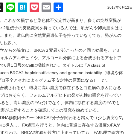
acebook
X
Line
Hatena
Pocket
Email
共
2017年6月12日
有
分子で、これが欠損すると染色体不安定性が高まり、多くの突然変異が
 or 2遺伝子の突然変異を持っている人では、乳がんや卵巣癌をはじ
。また、遺伝的に突然変異遺伝子を持っていなくても、発がんの
んも多い。
らの論文は、BRCA２変異が起こったのと同じ効果を、アミ
ォルムアルデヒドや、アルコール分解による合成されるアセトア
1日号のCellに掲載された。タイトルは「A class of
nduces BRCA2 haploinsufficiency and genome instability（環境や体
ハプロ不全とそれによるゲノム不安定性の原因になる）」だ。
合成されるが、環境に高い濃度で存在すると白血病の原因になる
プはおそらく、フォルムアルデヒドの発がん性の研究を行ってい
べると、高い濃度のFAだけでなく、体内に存在する濃度のFAでも
A障害が上昇することを確認してこの研究を始めている。
A修復因子の一つBRCA2分子が関わると踏んで（少し唐突な気
体に導入し、FA処理を行うと、体内に普通に存在する濃度のFAが
すなわち、BRCA2変異が片方に止まっていても、FA処理で両方の