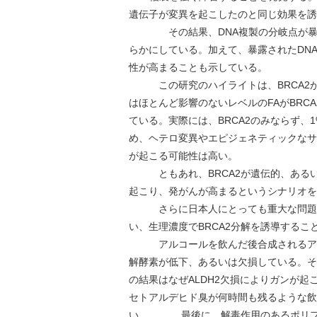
遺伝子が変異を起こしたのと同じ効果を誘
その結果、DNA複製の分岐点が暴露さ
らかにしている。加えて、暴露されたDNA
性が高まることも示している。
この研究のハイライトは、BRCA2が
はほとんど影響のないレベルのFAがBR
ている。実際には、BRCA2のみならず、
め、ヘテロ変異やエピジェネティックなサ
が起こる可能性は高い。
ともあれ、BRCA2が遺伝的、あるい
起こり、発がんが高まるというシナリオを
さらに日本人にとっても重大な問題、ア
い、生理濃度でBRCA2分解を誘導するこ
アルコールを飲んだ後合成されるアセト
解酵素が低下、あるいは欠損している。そ
の結果はなぜALDH2欠損によりガンが起
セトアルデヒド臭が何時間も残るような飲
い。 最後に、解毒作用のあるポリフェ