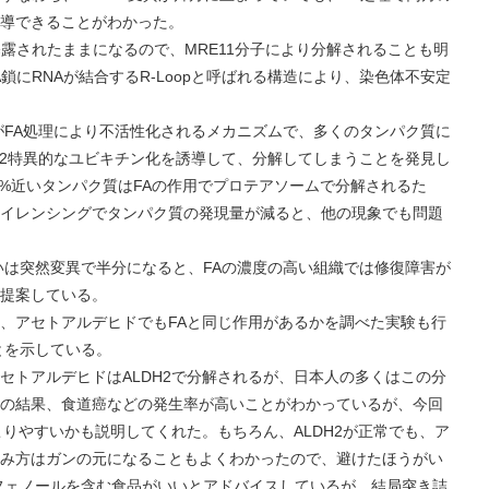
導できることがわかった。
れたままになるので、MRE11分子により分解されることも明
鎖にRNAが結合するR-Loopと呼ばれる構造により、染色体不安定
FA処理により不活性化されるメカニズムで、多くのタンパク質に
CA2特異的なユビキチン化を誘導して、分解してしまうことを発見し
1%近いタンパク質はFAの作用でプロテアソームで分解されるた
イレンシングでタンパク質の発現量が減ると、他の現象でも問題
は突然変異で半分になると、FAの濃度の高い組織では修復障害が
提案している。
セトアルデヒドでもFAと同じ作用があるかを調べた実験も行
とを示している。
アルデヒドはALDH2で分解されるが、日本人の多くはこの分
の結果、食道癌などの発生率が高いことがわかっているが、今回
こりやすいかも説明してくれた。もちろん、ALDH2が正常でも、ア
み方はガンの元になることもよくわかったので、避けたほうがい
ノールを含む食品がいいとアドバイスしているが、結局突き詰