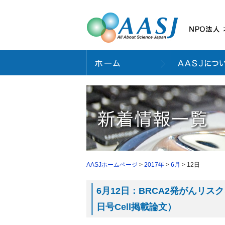
AASJホームページ
>
2017年
>
6月
> 12日
6月12日：BRCA2発がんリ
日号Cell掲載論文）