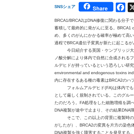
F
SNSシェア
Share
BRCA1/BRCA2はDNA修復に関わる
蓄積して最終的に発がんに至る。BRCA1
め、多くのがんにかかる確率が極めて高い
過程でBRCA遺伝子変異が新たに起こるが
今日紹介する英国・ケンブリッジ大学か
ノ酸分解により体内で自然に合成されるフ
ルデヒドが持っているという恐ろしい研究で6月
environmental and endogenous toxins i
内に存在するある種の毒素はBRCA2の
フォルムアルデヒド(FA)は体内でも
として厳しく規制されている。このグルー
たのだろう。FA処理をした細胞増殖を調
DNA複製が途中で止まり、その結果DN
そこで、この以上の背景に複製時のDN
がしたが）、BRCA2の変異を片方の染色
DNA複製を強く障害することを発見する。