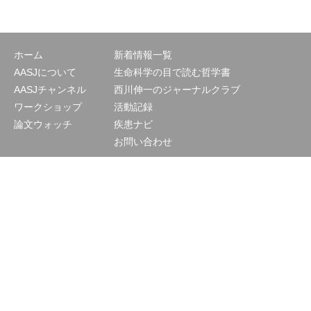
ホーム
新着情報一覧
AASJについて
生命科学の目で読む哲学書
AASJチャンネル
西川伸一のジャーナルクラブ
ワークショップ
活動記録
論文ウォッチ
疾患ナビ
お問い合わせ