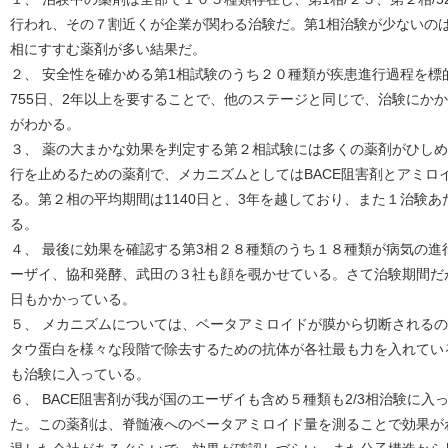
行われ、その７割近くが企業が関わる治験だ。第1相治験が少ないの
相にすすむ薬剤が多い結果だ。
２、 安全性を確かめる第1相試験のうち２０種類が疾患進行過程を標
755日、2年以上を要することで、他のステージと同じで、治験にか
がわかる。
３、 薬の大まかな効果を判定する第２相試験には多くの薬剤がひし
行を止めるための薬剤で、メカニズムとしてはBACE阻害剤とアミロ
る。第２相の平均期間は1140日と、3年を越しており、また１治験
る。
４、 最後に効果を確認する第3相２８種類のうち１８種類が病気の進
ーザイ、協和発酵、武田の３社も顔を覗かせている。さて治験期間だが平
日もかかっている。
５、 メカニズムについては、ベータアミロイドが膜から切断されるの
タウ蛋白を様々な段階で除去するための抗体が各社最も力を入れてい
も治験に入っている。
６、 BACE阻害剤が我が国のエーザイも含め５種類も2/3相治験に
た。この薬剤は、脊髄液へのベータアミロイド量を測ることで効果が