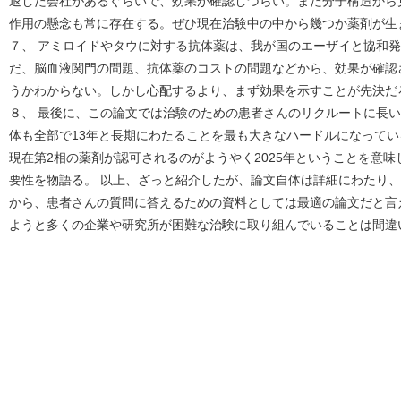
退した会社があるぐらいで、効果が確認しづらい。また分子構造から
作用の懸念も常に存在する。ぜひ現在治験中の中から幾つか薬剤が生
７、 アミロイドやタウに対する抗体薬は、我が国のエーザイと協和
だ、脳血液関門の問題、抗体薬のコストの問題などから、効果が確認
うかわからない。しかし心配するより、まず効果を示すことが先決だ
８、 最後に、この論文では治験のための患者さんのリクルートに長
体も全部で13年と長期にわたることを最も大きなハードルになって
現在第2相の薬剤が認可されるのがようやく2025年ということを意
要性を物語る。 以上、ざっと紹介したが、論文自体は詳細にわたり
から、患者さんの質問に答えるための資料としては最適の論文だと言
ようと多くの企業や研究所が困難な治験に取り組んでいることは間違