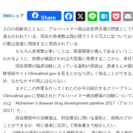
Facebook
X
Line
Hate
Po
SNSシェア
Share
人口の高齢化とともに、アルツハイマー病は全世界共通の問題として
成も行われている。現在の患者数は我が国で１５０万人に近づいてお
の数は急速に増加すると危惧されている。
もちろん患者数が多いことは、新薬開発が盛んであるということ
わかるように、効果が確認されれば大型薬に発展することから、各社
現在実際の臨床治験に入っている薬剤の現状は、患者さんや家族
験登録サイトClinicaltrial.gov.を見るとかなり詳しく知ること
め、なかなかその気にはならない。
まさにこの作業を行ってくれたのが今日紹介するクリーブランド
Clinicaltrial.gov.に登録されたアルツハイマー病治療薬の治験
ルは「Alzheimer’s disease drug development pipeline
2017）だ」。
現在開発中の治療薬は、対症療法に用いる薬剤と、病気のプロセ
ことができるが、特に後者に注目して箇条書きで紹介したい。
１、 治験中の薬剤は全部で１０５種類存在し、第1相/２５、第２相/5