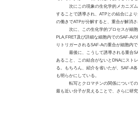
次にこの現象の生化学的メカニズムを調べ、
することで誘導され、ATPとの結合により分
の働きでATPが分解すると、重合が解消
次に、この生化学的プロセスが細胞の
PLA,FRET及び詳細な細胞内でのSAF
りトリガーされるSAF-Aの重合が細胞内
最後に、こうして誘導される重合SAF-
あること、この結合がないとDNAにスト
る。もちろん、紹介を省いたが、SAF-
も明らかにしている。
転写とクロマチンの関係についての研
最も近い分子が見えることで、さらに研究