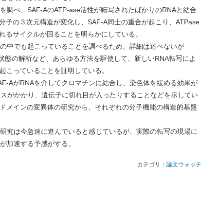
SAF-AのATP-ase活性が転写されたばかりのRNAと結合
子の３次元構造が変化し、SAF-A同士の重合が起こり、ATPase
されるサイクルが回ることを明らかにしている。
中でも起こっていることを調べるため、詳細は述べないが
-Aの状態の解析など、あらゆる方法を駆使して、新しいRNA転写によ
で起こっていることを証明している。
AがRNAを介してクロマチンに結合し、染色体を緩める効果が
レスがかかり、遺伝子に切れ目が入ったりすることなどを示してい
A各ドメインの変異体の研究から、それぞれの分子機能の構造的基盤
究は今急速に進んでいると感じているが、実際の転写の現場に
が加速する予感がする。
カテゴリ：
論文ウォッチ