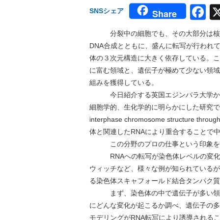
F
SNSシェア
Share
分裂中の細胞でも、その大部分は核膜
DNA合成とともに、盛んに転写が行われ
体の３次元構造に大きく依存している。こ
に富む領域と、遺伝子が極めて少ない領域
組みを獲得している。
今日紹介する英国エジンバラ大学からの
細胞学的、生化学的に明らかにした研究で6月15
interphase chromosome structure throu
体と関連したRNAにより重合することで
この分野のプロの仕事という印象を強
RNAへの転写が染色体レベルの変化を
ウィッチなど、様々な例が知られているが
る染色体スキャフォールド結合タンパク質
まず、染色体の中で遺伝子が多い領域と
にどんな変化が起こるか調べ、遺伝子の多
モデリングがRNA転写により誘導される