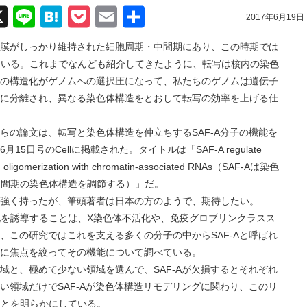
acebook
X
Line
Hatena
Pocket
Email
共
2017年6月19日
有
がしっかり維持された細胞周期・中間期にあり、この時期では
ている。これまでなんども紹介してきたように、転写は核内の染色
の構造化がゲノムへの選択圧になって、私たちのゲノムは遺伝子
に分離され、異なる染色体構造をとおして転写の効率を上げる仕
論文は、転写と染色体構造を仲立ちするSAF-A分子の機能を
日号のCellに掲載された。タイトルは「SAF-A regulate
gh oligomerization with chromatin-associated RNAs（SAF-Aは染色
中間期の染色体構造を調節する）」だ。
く持ったが、筆頭著者は日本の方のようで、期待したい。
誘導することは、X染色体不活化や、免疫グロブリンクラスス
、この研究ではこれを支える多くの分子の中からSAF-Aと呼ばれ
に焦点を絞ってその機能について調べている。
、極めて少ない領域を選んで、SAF-Aが欠損するとそれぞれ
い領域だけでSAF-Aが染色体構造リモデリングに関わり、このリ
ことを明らかにしている。