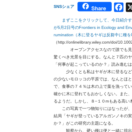
F
SNSシェア
Share
まずここをクリックして、今日紹介す
が5月2日号のFrontiers in Ecology and Env
rumination（木に登るヤギは反芻中
（http://onlinelibrary.wiley.com/doi/10.10
オープンアクセスなので誰でも見るこ
驚くべき光景を目にする。なんと７匹のヤ
「何事が起こっているのか？」読み進むは
少なくとも私はヤギが木に登るなど考
の少ないモロッコの平原では、なんとほと
で、食事の７４％は木の上で葉を漁ってい
確かに木に登れてもおかしくない。また、
るようだ。しかし、８−１０mもある高い
この写真で一つ物知りにはなったが、こ
結局「ヤギが登っているアルガンノキの実
か？」がこの研究の主題になる。
観察から、硬い種は便と一緒に排出さ