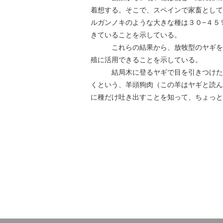
着想する。そこで、スペインで家畜として
ルガンノキのような大きな種は３０−４５
きていることを示している。
これらの結果から、放牧型のヤギをも
殖に活用できることを示している。
結局木に登るヤギで目を引きつけた後
くという、羊頭狗肉（この羊はヤギと読ん
に種だけ吐き出すことを知って、ちょっと