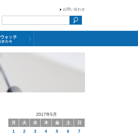
お問い合わせ
2017年5月
月
火
水
木
金
土
日
1
2
3
4
5
6
7