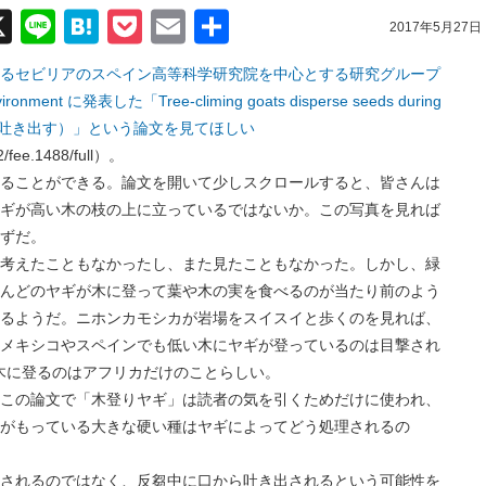
acebook
X
Line
Hatena
Pocket
Email
共
2017年5月27日
有
るセビリアのスペイン高等科学研究院を中心とする研究グループ
ironment に発表した「Tree-climing goats disperse seeds during
に種を吐き出す）」という論文を見てほしい
02/fee.1488/full）。
とができる。論文を開いて少しスクロールすると、皆さんは
ギが高い木の枝の上に立っているではないか。この写真を見れば
ずだ。
えたこともなかったし、また見たこともなかった。しかし、緑
んどのヤギが木に登って葉や木の実を食べるのが当たり前のよう
るようだ。ニホンカモシカが岩場をスイスイと歩くのを見れば、
メキシコやスペインでも低い木にヤギが登っているのは目撃され
木に登るのはアフリカだけのことらしい。
の論文で「木登りヤギ」は読者の気を引くためだけに使われ、
がもっている大きな硬い種はヤギによってどう処理されるの
れるのではなく、反芻中に口から吐き出されるという可能性を