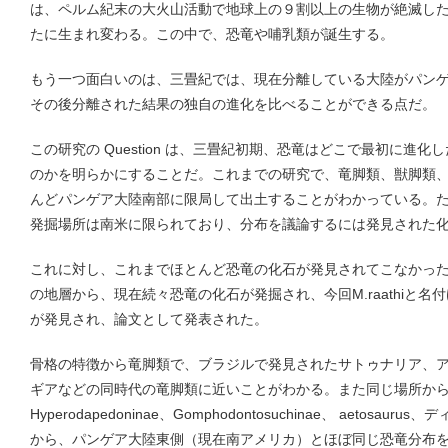
は、ペルム紀末の大火山活動で地球上の９割以上の生物が絶滅し
たに生まれ変わる。この中で、恐竜や哺乳類が誕生する。
もう一つ面白いのは、三畳紀では、現在分離している大陸がパン
その後分離された結果の独自の進化を比べることができる点だ。
この研究の Question は、三畳紀初期、恐竜はどこで最初に進
のかを明らかにすることだ。これまでの研究で、竜脚類、獣脚類
んどパンゲア大陸南部に限局して出土することがわかっている。
発掘場所は南米に限られており、分布を議論するには発見された
これに対し、これまでほとんど恐竜の化石が発見されてこなかっ
の地層から、現在続々恐竜の化石が発掘され、今回M.raathiと
が発見され、論文として発表された。
骨格の特徴から竜脚類で、ブラジルで発見されたサトゥナリア、
ギアなどの同時代の竜脚類に近いことがわかる。また同じ場所か
Hyperodapedoninae、Gomphodontosuchinae、 aetos
から、パンゲア大陸東側（現在南アメリカ）とほぼ同じ恐竜分布