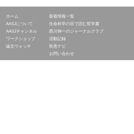
ホーム
新着情報一覧
AASJについて
生命科学の目で読む哲学書
AASJチャンネル
西川伸一のジャーナルクラブ
ワークショップ
活動記録
論文ウォッチ
疾患ナビ
お問い合わせ