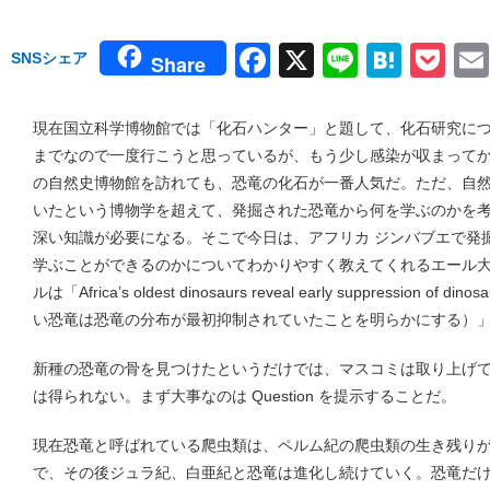
Facebook
X
Line
Hate
Po
SNSシェア
Share
現在国立科学博物館では「化石ハンター」と題して、化石研究に
までなので一度行こうと思っているが、もう少し感染が収まって
の自然史博物館を訪れても、恐竜の化石が一番人気だ。ただ、自
いたという博物学を超えて、発掘された恐竜から何を学ぶのかを
深い知識が必要になる。そこで今日は、アフリカ ジンバブエで発
学ぶことができるのかについてわかりやすく教えてくれるエール
ルは「Africa’s oldest dinosaurs reveal early suppression of 
い恐竜は恐竜の分布が最初抑制されていたことを明らかにする）
新種の恐竜の骨を見つけたというだけでは、マスコミは取り上げ
は得られない。まず大事なのは Question を提示することだ。
現在恐竜と呼ばれている爬虫類は、ペルム紀の爬虫類の生き残り
で、その後ジュラ紀、白亜紀と恐竜は進化し続けていく。恐竜だ