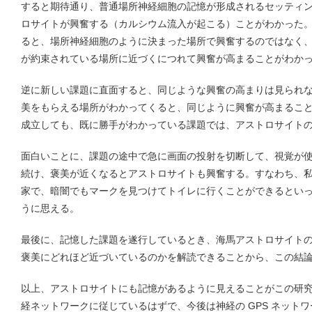
すると期待通り、普通場所神経細胞の記憶が形成されるセッティ
ロサイトが興奮する（カルシウム流入が起こる）ことがわかった
ると、場所神経細胞のように決まった場所で興奮するのではなく
が約束されている場所に近づくにつれて興奮が高まることがわか
逆に新しい課題に直面すると、同じような興奮の高まりは見られ
美をもらえる場所がわかってくると、同じように興奮が高まるこ
成立しても、既に勝手がわかっている課題では、アストロサイト
面白いことに、課題の途中で急に画面の投射を切断して、視覚が
続け、褒美が近くなるとアストロサイトも興奮する。すなわち、
家で、暗闇でもマークを見つけてトイレに行くことができるとい
うに思える。
最後に、記憶した課題を遂行しているとき、海馬アストロサイト
褒美にどれほど近づいているのかを解読できることから、この結
以上、アストロサイトにも記憶があるように見えることがこの研
経ネットワークに従じているはずで、今後は神経の GPS ネット