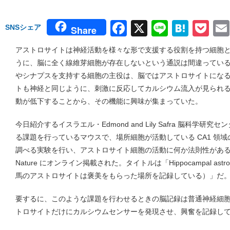
Facebook
X
Line
Hate
Po
SNSシェア
Share
アストロサイトは神経活動を様々な形で支援する役割を持つ細胞
うに、脳に全く線維芽細胞が存在しないという通説は間違ってい
やシナプスを支持する細胞の主役は、脳ではアストロサイトにな
トも神経と同じように、刺激に反応してカルシウム流入が見られ
動が低下することから、その機能に興味が集まっていた。
今日紹介するイスラエル・Edmond and Lily Safra 脳科学
る課題を行っているマウスで、場所細胞が活動している CA1 領
調べる実験を行い、アストロサイト細胞の活動に何か法則性があ
Nature にオンライン掲載された。タイトルは「Hippocampal astrocytes
馬のアストロサイトは褒美をもらった場所を記録している）」だ
要するに、このような課題を行わせるときの脳記録は普通神経細
トロサイトだけにカルシウムセンサーを発現させ、興奮を記録し