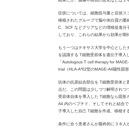
結果だが、腫瘍や病気の悪化などは２
症状については、細胞投与量と症状スコ
移植されたグループで脳や灰白質の萎縮が
C、SCF などグリアなどの増殖促進分
しており、これらの結果から効果が期
もう一つはテキサス大学を中心としたチ
を認識する T細胞受容体を遺伝子導入
「Autologous T cell therapy for MAGE-A
trial（HLA-A*02型のMAGE-
抗体の抗原結合部位を T細胞受容体と置
点だ。この問題は少しづつ解明されつ
受容体自体を導入した T細胞なら固形
A4 内のペプチド、そしてそれと結合で
子導入した自己 T細胞を作成、移植す
条件に合う患者さんが最終的に３８人