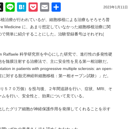
acebook
X
Line
Hatena
Pocket
Email
共
2023年1月11日
有
の移植治療が行われているが、細胞移植による治療もそろそろ普
e Medicine に、あまり想定していなかった細胞移植治療に関
ので簡単に紹介することにした。治験登録番号はそれぞれ(
 Raffaele 科学研究所を中心にした研究で、進行性の多発性硬
胞を髄膜注射する治療法で、主に安全性を見る第一相治験だ。
n in patients with progressive multiple sclerosis: an open-
進行性多発硬化症に対する胎児神経幹細胞移植：第一相オープン試験）」だ。
り５７０万個）を投与後、２年間追跡を行い、症状、MRI、そ
ームを行い、安全性と、効果について見ている。
化したグリア細胞が神経保護作用を発揮してくれることを示す