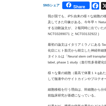
F
SNSシェア
Share
我が国でも、iPS 由来の様々な細胞
及してきた印象がある。今年早々 Natur
する治験論文が、２報同時に出ていた
NCT03289071 と NCT03132922 )
最初の論文はイタリアミラノにある San
化症にヒト胎児から樹立した神経幹細
タイトルは「Neural stem cell transplantatio
label, phase 1 study（
様々な量の細胞（最高で体重１ｋgあた
して髄液中のサイトカインやプロテオ
細胞移植を行う理由は、幹細胞から分
前臨床研究が基礎になっている。