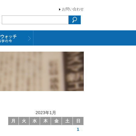
お問い合わせ
2023年1月
月
火
水
木
金
土
日
1