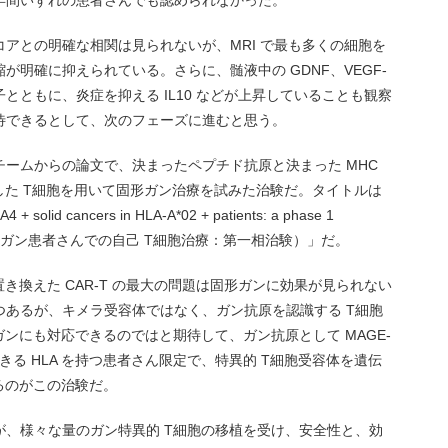
年間いずれの患者さんでも認められなかった。
アとの明確な相関は見られないが、MRI で最も多くの細胞を
明確に抑えられている。さらに、髄液中の GDNF、VEGF-
子とともに、炎症を抑える IL10 などが上昇していることも観察
待できるとして、次のフェーズに進むと思う。
ームからの論文で、決まったペプチド抗原と決まった MHC
した T細胞を用いて固形ガン治療を試みた治験だ。タイトルは
4 + solid cancers in HLA-A*02 + patients: a phase 1
A4陽性固形ガン患者さんでの自己 T細胞治療：第一相治験）」だ。
き換えた CAR-T の最大の問題は固形ガンに効果が見られない
つあるが、キメラ受容体ではなく、ガン抗原を認識する T細胞
ガンにも対応できるのではと期待して、ガン抗原として MAGE-
きる HLA を持つ患者さん限定で、特異的 T細胞受容体を遺伝
るのがこの治験だ。
が、様々な量のガン特異的 T細胞の移植を受け、安全性と、効