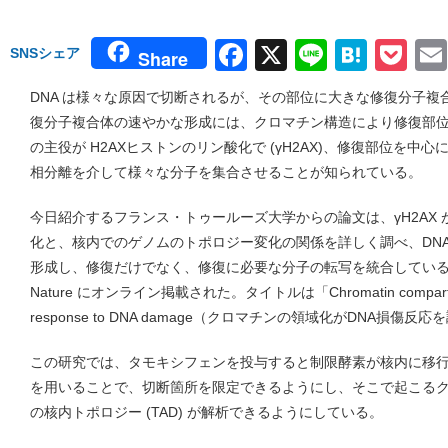
Facebook
X
Line
Hate
Po
SNSシェア
Share
DNA は様々な原因で切断されるが、その部位に大きな修復分子
復分子複合体の速やかな形成には、クロマチン構造により修復部
の主役が H2AXヒストンのリン酸化で (γH2AX)、修復部位を
相分離を介して様々な分子を集合させることが知られている。
今日紹介するフランス・トゥールーズ大学からの論文は、γH2AX
化と、核内でのゲノムのトポロジー変化の関係を詳しく調べ、DN
形成し、修復だけでなく、修復に必要な分子の転写を統合してい
Nature にオンライン掲載された。タイトルは「Chromatin compartmental
response to DNA damage（クロマチンの領域化がDNA損傷
この研究では、タモキシフェンを投与すると制限酵素が核内に移
を用いることで、切断箇所を限定できるようにし、そこで起こる
の核内トポロジー (TAD) が解析できるようにしている。