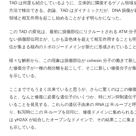
TAD は何度も紹介しているように、立体的に隣接するゲノム領域を特
方法で検出できる。勿論、TAD はダイナミックだが、DNA 損傷
領域と相互作用を起こし始めることがまず明らかになった。
この TAD の変化は、最初に損傷部位にリクルートされる ATM 
ない損傷部位同士が、しかも染色体を超えて相互作用することも
位が集まる核内のトポロジードメインが新たに形成されているこ
様々な解析から、この現象は損傷部位が cohesin 分子の働きで
た修復分子が一種の相分離を起こして、そこに新しい修復分子が
を示している。
ここまででもうまく出来ていると思うが、さらに驚くのはこの修
ると、なんと修復に必要な遺伝子のいくつか、特にガン抑制遺伝
いることを発見する。これらの遺伝子由来の RNA は R-ループ
り、転写時にこの R-ループを目印に、修復ドメインに集められ
は γH2AX が結合したオープンなドメインで、その結果ここに集
も示している。