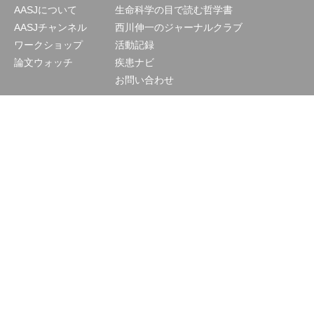
AASJについて
生命科学の目で読む哲学書
AASJチャンネル
西川伸一のジャーナルクラブ
ワークショップ
活動記録
論文ウォッチ
疾患ナビ
お問い合わせ