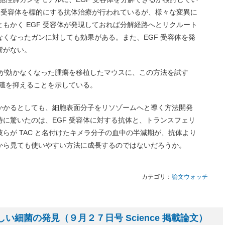
F 受容体を標的にする抗体治療が行われているが、様々な変異に
もかく EGF 受容体が発現しておれば分解経路へとリクルート
くなったガンに対しても効果がある。また、EGF 受容体を発
響がない。
療が効かなくなった腫瘍を移植したマウスに、この方法を試す
増殖を抑えることを示している。
かかるとしても、細胞表面分子をリソゾームへと導く方法開発
に驚いたのは、EGF 受容体に対する抗体と、トランスフェリ
らが TAC と名付けたキメラ分子の血中の半減期が、抗体より
から見ても使いやすい方法に成長するのではないだろうか。
カテゴリ：
論文ウォッチ
しい細菌の発見（９月２７日号 Science 掲載論文）