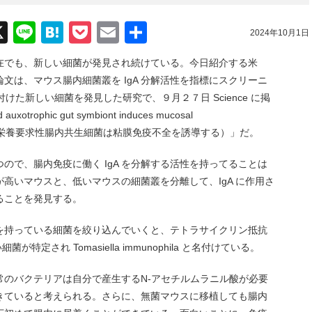
acebook
X
Line
Hatena
Pocket
Email
共
2024年10月1日
有
在でも、新しい細菌が発見され続けている。今日紹介する米
文は、マウス腸内細菌叢を IgA 分解活性を指標にスクリーニ
la と名付けた新しい細菌を発見した研究で、９月２７日 Science に掲
rophic gut symbiont induces mucosal
に適応した栄養要求性腸内共生細菌は粘膜免疫不全を誘導する）」だ。
ので、腸内免疫に働く IgA を分解する活性を持ってることは
 が高いマウスと、低いマウスの細菌叢を分離して、IgA に作用さ
することを発見する。
解能を持っている細菌を絞り込んでいくと、テトラサイクリン抵抗
い細菌が特定され Tomasiella immunophila と名付けている。
常のバクテリアは自分で産生するN-アセチルムラニル酸が必要
きていると考えられる。さらに、無菌マウスに移植しても腸内