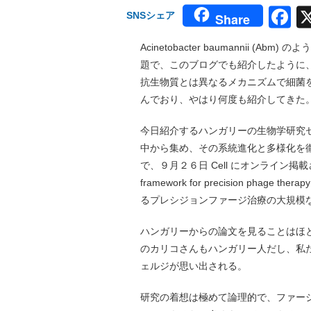
F
SNSシェア
Share
Acinetobacter baumannii
題で、このブログでも紹介したように
抗生物質とは異なるメカニズムで細菌
んでおり、やはり何度も紹介してきた
今日紹介するハンガリーの生物学研究セ
中から集め、その系統進化と多様化を
で、９月２６日 Cell にオンライン掲載された。タ
framework for precision phage the
るプレシジョンファージ治療の大規模
ハンガリーからの論文を見ることはほと
のカリコさんもハンガリー人だし、私
ェルジが思い出される。
研究の着想は極めて論理的で、ファージ