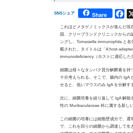
F
SNSシェア
Share
これほどメタゲノミックスが進んだ現
国、クリーブランドクリニックからの論
ングし、Tomasiella immunophi
載された。タイトルは「A host-adapted auxot
immunodeficiency（ホスト
細菌は様々なタンパク質分解酵素を持つ
十分考えられる。そこで、腸内の IgA
せると、低いマウスのみ IgA を分解
次に、細菌培養を繰り返して IgA 
性の Muribaculaceae 科に属する新し
この細菌の培養には細胞壁成分で、通
で、これを回りの細菌から調達して生