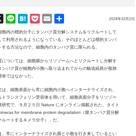
acebook
X
Line
Hatena
Pocket
Email
共
2024年10月2日
有
細胞内の標的分子にタンパク質分解システムをリクルートして
して利用されるようになっている。そのほとんどは標的タンパ
トする方法なので、細胞内のタンパク質に限られる。
質については、細胞膜からリソゾームへとリクルートし分解す
タンパク質が細胞内小胞へ取り込まれてからの輸送経路が複雑
簡単ではなかった。
文は、細胞表面から常に細胞内小胞へインターナライズされ、
るトランスフェリン受容体を用いて、細胞表面分子をリソゾー
究で、９月２５日 Nature にオンライン掲載された。タイト
g chimeras for membrane protein degradation（膜タンパク質分解
クルートするキメラ分子）」だ。
は、常にインターナライズされ膜と小胞を行き来しているとい