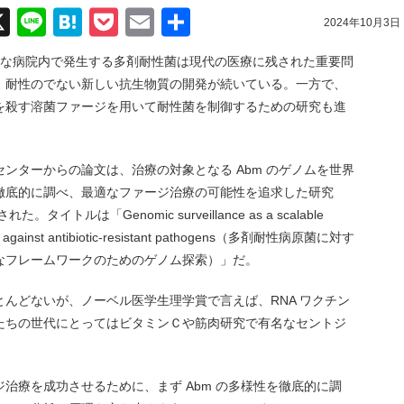
acebook
X
Line
Hatena
Pocket
Email
共
2024年10月3日
有
 (Abm) のような病院内で発生する多剤耐性菌は現代の医療に残された重要問
、耐性のでない新しい抗生物質の開発が続いている。一方で、
を殺す溶菌ファージを用いて耐性菌を制御するための研究も進
。
ンターからの論文は、治療の対象となる Abm のゲノムを世界
徹底的に調べ、最適なファージ治療の可能性を追求した研究
イトルは「Genomic surveillance as a scalable
rapy against antibiotic-resistant pathogens（多剤耐性病原菌に対す
なフレームワークのためのゲノム探索）」だ。
んどないが、ノーベル医学生理学賞で言えば、RNA ワクチン
たちの世代にとってはビタミンＣや筋肉研究で有名なセントジ
治療を成功させるために、まず Abm の多様性を徹底的に調