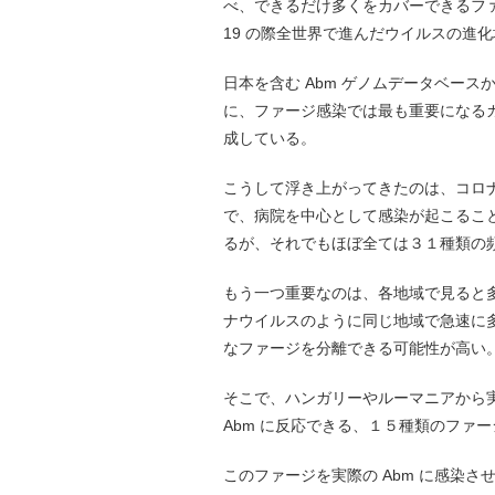
べ、できるだけ多くをカバーできるファ
19 の際全世界で進んだウイルスの進
日本を含む Abm ゲノムデータベー
に、ファージ感染では最も重要になる
成している。
こうして浮き上がってきたのは、コロ
で、病院を中心として感染が起こるこ
るが、それでもほぼ全ては３１種類の
もう一つ重要なのは、各地域で見ると
ナウイルスのように同じ地域で急速に多
なファージを分離できる可能性が高い
そこで、ハンガリーやルーマニアから実
Abm に反応できる、１５種類のファ
このファージを実際の Abm に感染