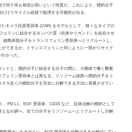
胞で何十倍も発現が高いという性質だ。これにより、標的分子
胞だけリサイクル経路で処理する可能性が出る。
たキメラ抗原受容体 (CAR) をモデルとして、様々なタイプの
スフェリンに結合するタンパク質（抗体やリガンド）を結合させ
ると、細胞表面分子をトランスフェリン受容体へとリクルートし、
とができるが、トランスフェリンと同じように一部がリサイク
がわかった。
ガンドと、標的分子に結合する分子の間に、小胞体で働く酵素
スフェリン受容体とは異なる、リソゾーム経路へ標的分子をリ
８０％近くの標的分子を完全に分解できる方法に発展させてい
、PD-L1、EGF 受容体、CD20 など、抗体治療の標的として
使えるか調べ、全ての分子をリソゾームへとリクルートし分解
細胞性肺ガンをモデルに、EGF 受容体を分解できるか検討してい