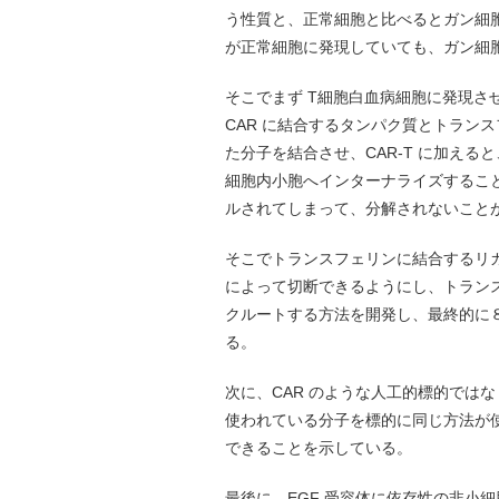
う性質と、正常細胞と比べるとガン細
が正常細胞に発現していても、ガン細
そこでまず T細胞白血病細胞に発現させ
CAR に結合するタンパク質とトラン
た分子を結合させ、CAR-T に加え
細胞内小胞へインターナライズするこ
ルされてしまって、分解されないこと
そこでトランスフェリンに結合するリ
によって切断できるようにし、トラン
クルートする方法を開発し、最終的に
る。
次に、CAR のような人工的標的ではなく
使われている分子を標的に同じ方法が
できることを示している。
最後に、EGF 受容体に依存性の非小