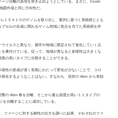
ージ分離の原理を突き止めようとしている。まさに、Covid-
化地図作成と同じ方向性だ。
スから１５４１０のゲノムを取り出し、配列に基づく系統樹ととも
カプセルの合成に関わるゲノム領域に焦点を当てた系統樹を作
ナウイルスと異なり、都市や地域に限定されて進化していく点
とを裏付けている。従って、地域が異なると多様性は大きくな
頻度の高いタイプに分類することができる。
多様性の形成が遅く長期にわたって変化が少ないことで、コロ
様化するようなことはない。すなわち、現存の Abm から有効
。
際の Abm 株を分離、そこから最も頻度が高い１１タイプの
ージを分離することに成功している。
させ、ファージに対する耐性の出方を調べた結果、それぞれのファ