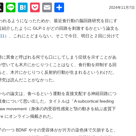
acebook
X
Line
Hatena
Pocket
Email
共
2024年11月7日
有
に使われるようになったためか、最近食行動の脳回路研究を目にす
紹介したように GLP-1 がどの回路を刺激するかという論文も
811
）、これにとどまらない。そこで今日、明日と２回に分けて
時に異食と呼ばれる何でも口にしてしまう症状を示すことがあ
が空いても木片にかじりつくことはなく、食行動を抑制する回
ると、木片にかじりつく反射的行動が生まれるというわけだ。
研究は読んだことがなかった。
からの論文は、食べるという運動を直接支配する神経回路につ
て思い出した。タイトルは「A subcortical feeding
tive node to jaw movement（身体の内受容性感覚と顎の動きを結ぶ皮質下
re にオンライン掲載された。
の一つ BDNF やその受容体がが片方の染色体で欠損すると、