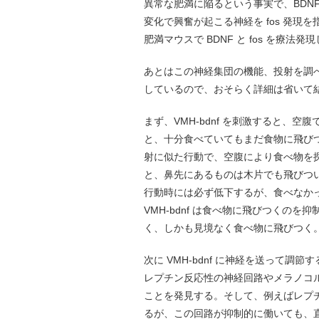
異常な肥満に陥るという事実で、BDNF
変化で興奮が起こる神経を fos 発現を
肥満マウスで BDNF と fos を療法発現
あとはこの神経集団の機能、投射を調
しているので、おそらく詳細は省いて
まず、VMH-bdnf を刺激すると、空
と、十分食べていてもまだ食物に飛び
射に似た行動で、空腹により食べ物を探す
と、鼻先にあるものは木片でも飛びついて
行動時には必ず低下するが、食べなか
VMH-bdnf は食べ物に飛びつくの
く、しかも見境なく食べ物に飛びつく
次に VMH-bdnf に神経を送って
レプチン反応性の神経回路やメラノコ
ことを発見する。そして、例えばレプチン
るが、この回路が抑制的に働いても、直接