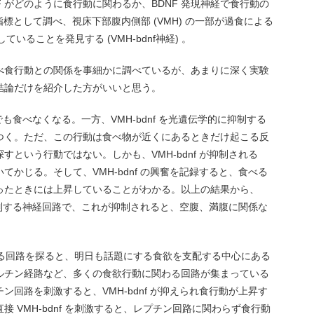
 がどのように食行動に関わるか、BDNF 発現神経で食行動の
指標として調べ、視床下部腹内側部 (VMH) の一部が過食による
していることを発見する (VMH-bdnf神経) 。
べ食行動との関係を事細かに調べているが、あまりに深く実験
結論だけを紹介した方がいいと思う。
腹でも食べなくなる。一方、VMH-bdnf を光遺伝学的に抑制する
つく。ただ、この行動は食べ物が近くにあるときだけ起こる反
という行動ではない。しかも、VMH-bdnf が抑制される
かじる。そして、VMH-bdnf の興奮を記録すると、食べる
ったときには上昇していることがわかる。以上の結果から、
を抑制する神経回路で、これが抑制されると、空腹、満腹に関係な
。
調節する回路を探ると、明日も話題にする食欲を支配する中心にある
ルチン経路など、多くの食欲行動に関わる回路が集まっている
回路を刺激すると、VMH-bdnf が抑えられ食行動が上昇す
 VMH-bdnf を刺激すると、レプチン回路に関わらず食行動