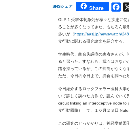
F
SNSシェア
Share
GLP-1 受容体刺激剤が様々な疾患
ることが多くなってきた。もちろん最近
多いが（
https://aasj.jp/news/watch/24
食行動に関わる研究論文を紹介する。
学生時代、統合失調症の患者さんが、
ると習った。すなわち、我々はおなか
路を持っているが、この抑制がなくな
ただ、今日の今日まで、異食を調べた
今日紹介するロックフェラー医科大学
いて詳しく調べた力作で、読んでいて異食につい
circuit linking an interocep
食行動回路）」で、１０月２３日 Natu
この研究のとっかかりは、神経増殖因子