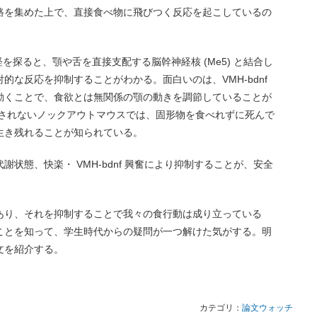
路を集めた上で、直接食べ物に飛びつく反応を起こしているの
神経を探ると、顎や舌を直接支配する脳幹神経核 (Me5) と結合し
的な反応を抑制することがわかる。面白いのは、VMH-bdnf
動くことで、食欲とは無関係の顎の動きを調節していることが
成されないノックアウトマウスでは、固形物を食べれずに死んで
生き残れることが知られている。
状態、快楽・ VMH-bdnf 興奮により抑制することが、安全
あり、それを抑制することで我々の食行動は成り立っている
ことを知って、学生時代からの疑問が一つ解けた気がする。明
文を紹介する。
カテゴリ：
論文ウォッチ