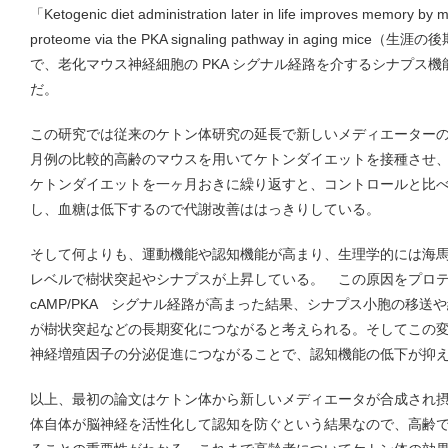
「Ketogenic diet administration later in life improves memory by mo
proteome via the PKA signaling pathway in aging 
で、老化マウス神経細胞の PKA シグナル経路を介するシナプス
だ。
この研究では従来のケトン体研究の延長で新しいメディエーターの
月例の比較的高齢のマウスを用いてケトンダイエットを接種させ
ケトンダイエットを一ヶ月おきに繰り返すと、コントロールと比
し、血糖は低下するので代謝改善ははっきりしている。
そして何よりも、運動機能や認知機能が高まり、生理学的には海
レベルで樹状突起やシナプスが上昇している。 この原因をプロ
cAMP/PKA シグナル経路が高まった結果、シナプス小胞の移送
が樹状突起などの長期変化につながると考えられる。そしてこの変化
神経増殖因子の分泌促進につながることで、認知機能の低下が抑
以上、最初の論文はケトン体から新しいメディエータが合成され
体自体が脳神経を活性化して認知を防ぐという結果なので、高齢