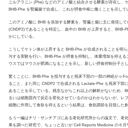
ニルアラニン (Phe) などのアミノ酸と結合させる酵素が存在し
BHB-Phe を腎臓腸で合成し、これが摂食中枢に働くことを示して
このアミノ酸に BHB を添加する酵素を、腎臓と腸に主に発現している carno
(CNDP2)であることを特定し、血中の BHB が上昇すると、BHB
かにしている。
こうしてケトン体が上昇すると BHB-Phe が合成されることを明らか
与する実験を行い、BHB-Phe が摂食を抑制し、体重増加を抑えるこ
ウスではマウスが肥満になることを示し、新しい摂食抑制分子と
驚くことに、BHB-Phe を投与すると視床下部の一部の神経が c-
ること、また同じ CNDP2 で合成される Lactate-Phe も視
あることを示している。残念ながらこれ以上の解析がないため、BHB
るいは細胞質内で反応を変化させているのかはわからないが、レ
細胞に作用して食欲を抑えるという結果は、食欲調節を目指した
もう一編はチリ・サンチアゴにある老化研究所からの論文で、老
果を調べた研究で、ちょっと古いが Cell Reports Medicine