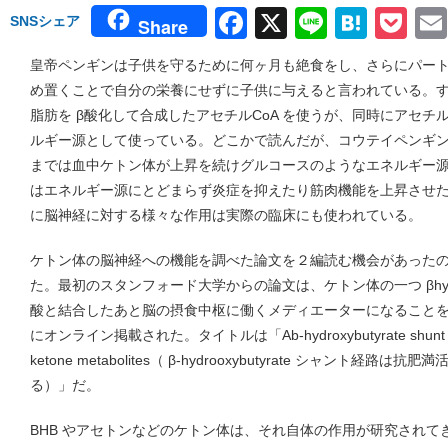
Facebook
X
Line
Hate
Po
SNSシェア
Share
皇帝ペンギンは子供を守るために何ヶ月も絶食をし、さらにパー
め置くことで自分の栄養にせずに子供に与えると言われている。
脂肪を β酸化して合成したアセチルCoA を使うが、同時にアセチル
ルギー源として使っている。どこかで読んだが、コウテイペンギ
までは血中ケトン体が上昇を続けグルコースのようなエネルギー
はエネルギー源にとどまらず炎症を抑えたり筋肉機能を上昇させ
に脳神経に対する様々な作用は実際の臨床にも使われている。
ケトン体の脳神経への機能を調べた論文を２編読む機会があった
た。最初のスタンフォード大学からの論文は、ケトン体の一つ βhydrooxy
酸と結合したあと脳の摂食中枢に働くメディエーターになることを示
にオンライン掲載された。タイトルは「Ab-hydroxybutyrate shunt pathwa
ketone metabolites（ β-hydrooxybutyrate シャント
る）」だ。
BHB やアセトンなどのケトン体は、それ自体の作用が研究されてき