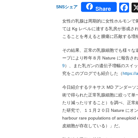
F
SNSシェア
Share
女性の乳腺は周期的に女性ホルモンで
ては Kg レベルに達する乳房が形成
こることを考えると腫瘍に匹敵する増
その結果、正常の乳腺細胞でも様々な
ープにより昨年８月 Nature に報告さ
9
）、また乳ガンの遺伝子増幅のスイッ
究をこのブログでも紹介した（
https:/
今日紹介するテキサス MD アンダー
術で得られた正常乳腺細胞に絞って単一細
たり減ったりすること）を調べ、正常細胞
た研究で、１１月２０日 Nature にオンラ
harbour rare populations of ane
皮細胞が存在している）」だ。