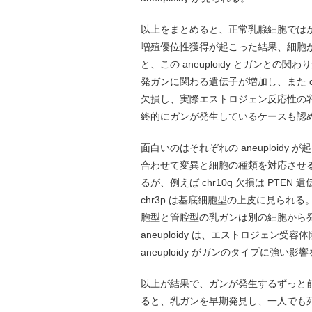
以上をまとめると、正常乳腺細胞ではかなり
増殖優位性獲得が起こった結果、細胞が増
と、この aneuploidy とガンとの関わ
発ガンに関わる遺伝子が増加し、また ch
欠損し、実際エストロジェン反応性の
終的にガンが発生しているケースも認
面白いのはそれぞれの aneuploidy
合わせて変異と細胞の種類を対応させる
るが、例えば chr10q 欠損は PT
chr3p は基底細胞型の上皮に見ら
胞型と管腔型の乳ガンは別の細胞から
aneuploidy は、エストロジェ
aneuploidy がガンのタイプに強
以上が結果で、ガンが発生するずっと
ると、乳ガンを早期発見し、一人でも