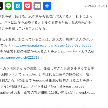
acebook
X
Line
Hatena
Pocket
Email
共
2024年11月25日
有
刺激を受け続ける。思春期から乳腺が増大すると、ヒトによっ
され、さらに出産を経験するとミルクを作るため大量の転写が起
殖力を発揮していることになる。
遺伝子変異が起こっていることは、京大の小川誠司さんのグル
れており（
https://www.nature.com/articles/s41586-023-06333-
チが正常乳腺の段階から入ることを示したハーバード大学の研
/aasj.jp/news/watch/22131
）。
ソン ガン研究所からの論文は、発達しすぎた乳房を小さくする手
胞レベルで aneuploid と呼ばれる染色体の数の変化（増え
のかなりの割合で Aneuploid 細胞が観察されることを調べ
イン掲載された。タイトルは「Normal breast tissues
uploid epithelial cells（正常の乳房組織には低い頻度だが aneuploid 上