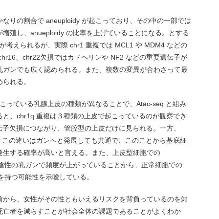
の割合で aneuploidy が起こっており、その中の一部では
殖し、anueploidy の比率を上げていることになる。とする
りが考えられるが、実際 chr1 重複では MCL1 や MDM4 などの
r16、chr22欠損ではカドヘリンや NF2 などの重要遺伝子が
乳ガンでも広く認められる。また、複数の変異が合わさって最
められる。
 が起こっている乳腺上皮の種類が異なることで、Atac-seq と組み
と、chr1q 重複は３種類の上皮で起こっているのが観察でき
EN 遺伝子欠損につながり、管腔型の上皮だけに見られる。一方、
れる。この違いはガンへと発展しても共通で、このことから基底細
発生する確率が高いと言える。また、上皮型細胞での
ン受容体陰性の乳ガンで頻度が上がっていることから、正常細胞での
い影響を持つ可能性を示唆している。
前から、女性がその性ともいえるリスクを背負っているのを知
死亡者を減らすことが社会全体の課題であることがよくわか