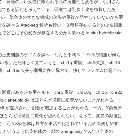
で、発達のいい女性に限られる話の可能性もあるが、小川さん
化できる話だと考えている。研究では乳腺上皮を精製したあ
ム解析を行い、染色体の大きな領域の欠失や重複が発生していないかを調
調べる Atac-seq 解析も行い、３種類存在するどの上皮細胞
その変異が存在するのかを調べる in situ hybridizatio
の上皮細胞のゲノムを調べ、なんと平均３.１９%の細胞が何ら
ている。ただ詳しく見ていくと、chr1q 重複、chrS欠損、chr16
6q重複、chr16q欠失が順番に多い異常で、決してランダムに起こっ
あるかを平ベルト、chr1 重複、chr10q、chr16、chr22
aneuploidy はほとんど増殖に影響がないことがわかる。す
d cell が選択され、割合が増加することがわかる。一方、X染色体
 だが、ほとんど増殖性に変化が認められない。従って、変異の頻度は
で、元々X染色体は片方が不活性化されているため欠失しやす
0q というように染色体の一部の aneuploidy でXだけ全体の