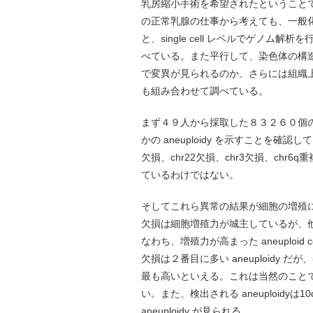
乳房縮小手術を希望されたということ
の正常乳腺の仕事から考えても、一般
と、single cell レベルでゲノ
べている。また平行して、染色体の構造を
で変異が見られるのか、さらには組織上でどこに
も組み合わせて調べている。
まず４９人から採取した８３２６０個
かの aneuploidy を示すことを確認し
欠損、chr22欠損、chr3欠損、chr
ているわけではない。
そしてこれら異常の結果が細胞の増殖に影響が
欠損は細胞増殖力が城主しているが、他の 
なわち、増殖力が高まった aneuploi
欠損は２番目に多い aneuploidy
最も高いといえる。これは当然のこと
い。また、検出される aneuploidyは1
aneuploidy が見られる。