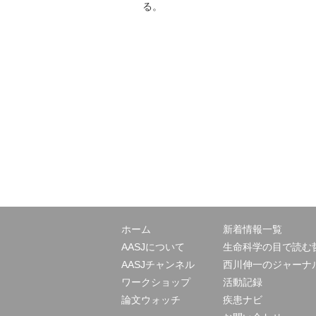
る。
ホーム
新着情報一覧
AASJについて
生命科学の目で読む
AASJチャンネル
西川伸一のジャーナ
ワークショップ
活動記録
論文ウォッチ
疾患ナビ