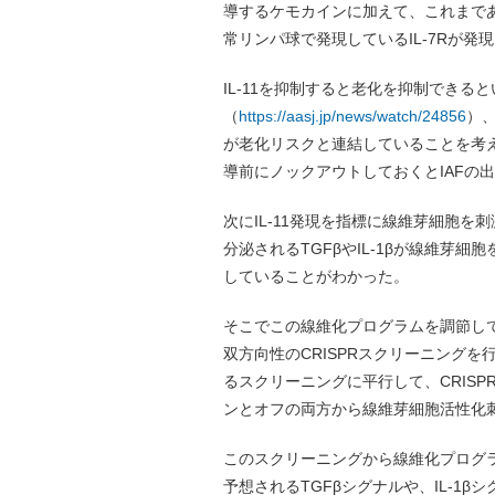
導するケモカインに加えて、これまで
常リンパ球で発現しているIL-7Rが発
IL-11を抑制すると老化を抑制できる
（
https://aasj.jp/news/watch/24856
）
が老化リスクと連結していることを考える
導前にノックアウトしておくとIAFの
次にIL-11発現を指標に線維芽細胞
分泌されるTGFβやIL-1βが線維芽細
していることがわかった。
そこでこの線維化プログラムを調節し
双方向性のCRISPRスクリーニングを
るスクリーニングに平行して、CRISP
ンとオフの両方から線維芽細胞活性化
このスクリーニングから線維化プログラ
予想されるTGFβシグナルや、IL-1β