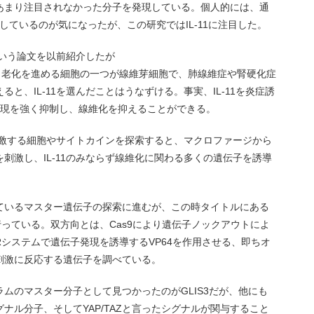
あまり注目されなかった分子を発現している。個人的には、通
現しているのが気になったが、この研究ではIL-11に注目した。
という論文を以前紹介したが
、老化を進める細胞の一つが線維芽細胞で、肺線維症や腎硬化症
と、IL-11を選んだことはうなずける。事実、IL-11を炎症誘
出現を強く抑制し、線維化を抑えることができる。
を刺激する細胞やサイトカインを探索すると、マクロファージから
胞を刺激し、IL-11のみならず線維化に関わる多くの遺伝子を誘導
ているマスター遺伝子の探索に進むが、この時タイトルにある
行っている。双方向とは、Cas9により遺伝子ノックアウトによ
Rシステムで遺伝子発現を誘導するVP64を作用させる、即ちオ
刺激に反応する遺伝子を調べている。
ムのマスター分子として見つかったのがGLIS3だが、他にも
シグナル分子、そしてYAP/TAZと言ったシグナルが関与すること