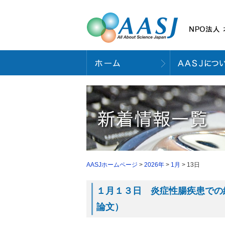
AASJホームページ
>
2026年
>
1月
> 13日
１月１３日 炎症性腸疾患での線
論文）