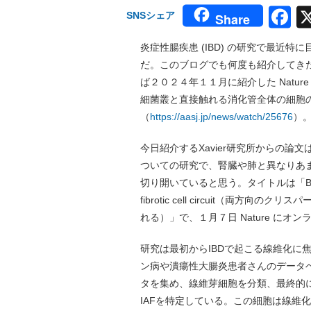
F
SNSシェア
Share
炎症性腸疾患 (IBD) の研究で最近特に目
だ。このブログでも何度も紹介してき
ば２０２４年１１月に紹介した Natu
細菌叢と直接触れる消化管全体の細胞
（
https://aasj.jp/news/watch/25676
）
今日紹介するXavier研究所からの論
ついての研究で、腎臓や肺と異なりあま
切り開いていると思う。タイトルは「Bidirection
fibrotic cell circuit（両
れる）」で、１月７日 Nature にオ
研究は最初からIBDで起こる線維化に
ン病や潰瘍性大腸炎患者さんのデータベースから 
タを集め、線維芽細胞を分類、最終的
IAFを特定している。この細胞は線維