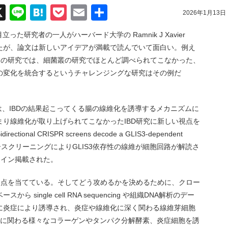
acebook
X
Line
Hatena
Pocket
Email
共
2026年1月13日
有
立った研究者の一人がハーバード大学の Ramnik J Xavier
たが、論文は新しいアイデアが満載で読んでいて面白い。例え
re の研究では、細菌叢の研究でほとんど調べられてこなかった、
の変化を統合するというチャレンジングな研究はその例だ
。
文は、IBDの結果起こってくる腸の線維化を誘導するメカニズムに
り線維化が取り上げられてこなかったIBD研究に新しい視点を
al CRISPR screens decode a GLIS3-dependent
方向のクリスパースクリーニングによりGLIS3依存性の線維が細胞回路が解読さ
ンライン掲載された。
焦点を当てている。そしてどう攻めるかを決めるために、クロー
single cell RNA sequencing や組織DNA解析のデー
に炎症により誘導され、炎症や線維化に深く関わる線維芽細胞
化に関わる様々なコラーゲンやタンパク分解酵素、炎症細胞を誘