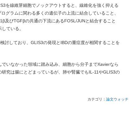
IS3を線維芽細胞でノックアウトすると、線維化を強く抑える
化プログラムに関わる多くの遺伝子の上流に結合していること、
L-1β及びTGFβの共通の下流にあるFOSL/JUNと結合すること
示している。
検討しており、GLIS3の発現とIBDの重症度が相関することを
でいなかった領域に踏み込み、細胞から分子までXavierなら
究は腸にとどまっているが、肺や腎臓でもIL-11やGLIS3の
カテゴリ：
論文ウォッチ