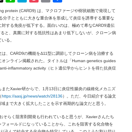
有
ontaining protein (CARD9) は、マクロファージや樹状細胞で発現して
ばれる分子とともに大きな重合体を形成して炎症を誘導する重要な
対する免疫が低下する。面白いのは、極めて希なCARD9遺伝
すると、真菌に対する抵抗性はあまり低下しないが、クローン病
ている。
は、CARD9の機能をΔ11型に調節してクローン病を治療する
オンライン掲載された。タイトルは「Human genetics guides
rs with anti-inflammatory activity（ヒト遺伝学からヒントを得た抗炎症
たXavier研からで、1月13日に炎症性腸炎の線維化メカニズ
（
https://aasj.jp/news/watch/28136
）。ただ、今日紹介する論文
創薬領域まで大きく拡大したことを示す画期的な論文だと思う。
おそらく阻害剤開発も行われていると思うが、Xavierさんたち
ャフォールドになっていることから、これを阻害する化合物を
に潜り込んで結合する化合物を特定している。このような割り切り