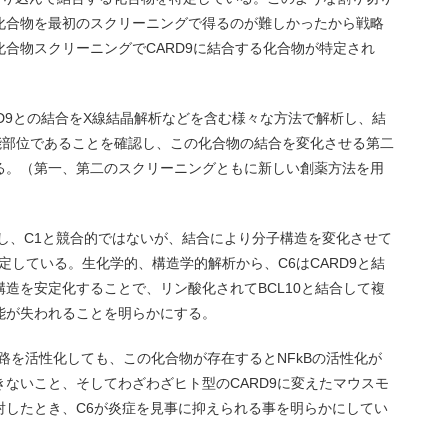
化合物を最初のスクリーニングで得るのが難しかったから戦略
合物スクリーニングでCARD9に結合する化合物が特定され
CARD9との結合をX線結晶解析などを含む様々な方法で解析し、結
の機能部位であることを確認し、この化合物の結合を変化させる第二
る。（第一、第二のスクリーニングともに新しい創薬方法を用
結合し、C1と競合的ではないが、結合により分子構造を変化させて
を特定している。生化学的、構造学的解析から、C6はCARD9と結
造を安定化することで、リン酸化されてBCL10と結合して複
能が失われることを明らかにする。
経路を活性化しても、この化合物が存在するとNFkBの活性化が
ないこと、そしてわざわざヒト型のCARD9に変えたマウスモ
射したとき、C6が炎症を見事に抑えられる事を明らかにしてい