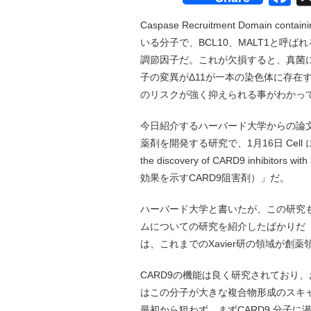
Caspase Recruitment Domain c
いる分子で、BCL10、MALT1と呼
調節因子だ。これが欠損すると、真菌に
子の変異がΔ11が一本の染色体に存在
のリスクが強く抑えられる事がわかっ
今日紹介するハーバード大学からの論文
薬剤を開発する研究で、1月16日 Cell に
the discovery of CARD9 inhibito
効果を示すCARD9阻害剤）」だ。
ハーバード大学と書いたが、この研究もま
ムについての研究を紹介したばかりだ
は、これまでのXavier研の領域が
CARD9の機能は良く研究されており、
はこの分子が大きな複合物形成のスキ
最初から狙わず、まずCARD9 分子