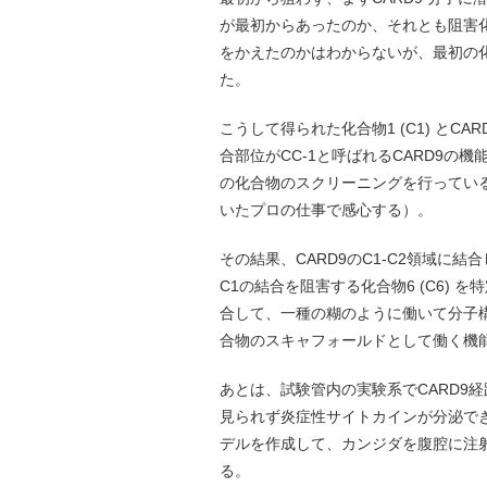
が最初からあったのか、それとも阻害
をかえたのかはわからないが、最初の化
た。
こうして得られた化合物1 (C1) と
合部位がCC-1と呼ばれるCARD9
の化合物のスクリーニングを行ってい
いたプロの仕事で感心する）。
その結果、CARD9のC1-C2領域に
C1の結合を阻害する化合物6 (C6) 
合して、一種の糊のように働いて分子構
合物のスキャフォールドとして働く機
あとは、試験管内の実験系でCARD9
見られず炎症性サイトカインが分泌でき
デルを作成して、カンジダを腹腔に注
る。