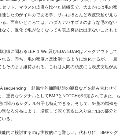
モセット、マウスの皮膚を比べた組織図で、大まかには毛の密
発達したのがイルカである事、サルはほとんど表皮突起が見ら
かる。面白いところでは、ハダカデバネズミのような毛のない
はなく、退化で毛がなくなっても表皮突起は出来ないこともよ
に関わるLEF-1-Wnt及びEDA-EDARはノックアウトして
される。即ち、毛の密度と反比例するように進化するが、一旦
てもそのまま維持される。これは人間の頭皮にも表皮突起があ
 RNA sequencing 、組織学的細胞動態の観察などを組み合わせて
、重要なシグナルとしてBMPとNOTCHが特定されてきた。も
の細胞に関わるシグナル分子も特定できる。そして、細胞の増殖を
の異なる分布により、増殖して深く真皮に入り込む山の部分と
ている。
機能的に検討するのは実験的にも難しい。代わりに、BMPシグ