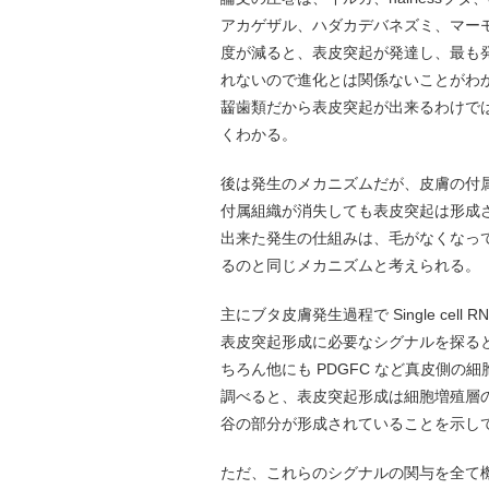
アカゲザル、ハダカデバネズミ、マー
度が減ると、表皮突起が発達し、最も
れないので進化とは関係ないことがわ
齧歯類だから表皮突起が出来るわけで
くわかる。
後は発生のメカニズムだが、皮膚の付属組織
付属組織が消失しても表皮突起は形成
出来た発生の仕組みは、毛がなくなっ
るのと同じメカニズムと考えられる。
主にブタ皮膚発生過程で Single cell
表皮突起形成に必要なシグナルを探ると
ちろん他にも PDGFC など真皮側
調べると、表皮突起形成は細胞増殖層
谷の部分が形成されていることを示し
ただ、これらのシグナルの関与を全て