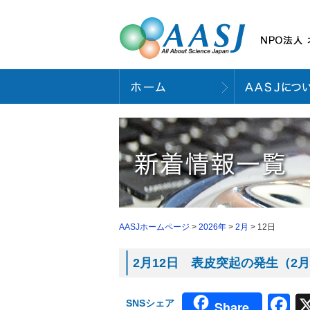
AASJホームページ
>
2026年
>
2月
> 12日
2月12日 表皮突起の発生（2月4
F
SNSシェア
Share