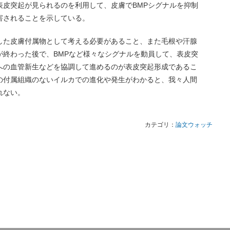
表皮突起が見られるのを利用して、皮膚でBMPシグナルを抑制
害されることを示している。
した皮膚付属物として考える必要があること、また毛根や汗腺
が終わった後で、BMPなど様々なシグナルを動員して、表皮突
への血管新生などを協調して進めるのが表皮突起形成であるこ
の付属組織のないイルカでの進化や発生がわかると、我々人間
れない。
カテゴリ：
論文ウォッチ