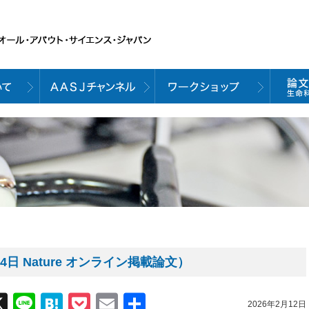
日 Nature オンライン掲載論文）
acebook
X
Line
Hatena
Pocket
Email
共
2026年2月12日