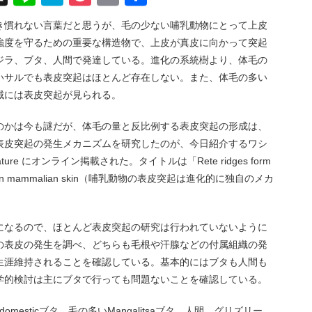
有
き慣れない言葉だと思うが、毛の少ない哺乳動物にとって上皮
強度を守るための重要な構造物で、上皮が真皮に向かって突起
ジラ、ブタ、人間で発達している。進化の系統樹より、体毛の
いサルでも表皮突起はほとんど存在しない。また、体毛の多い
域には表皮突起が見られる。
のかは今も謎だが、体毛の量と反比例する表皮突起の形成は、
表皮突起の発生メカニズムを研究したのが、今日紹介するワシ
re にオンライン掲載された。タイトルは「Rete ridges form
echanisms in mammalian skin（哺乳動物の表皮突起は進化的に独自のメカ
になるので、ほとんど表皮突起の研究は行われていないように
の表皮の発生を調べ、どちらも毛根や汗腺などの付属組織の発
生涯維持されることを確認している。基本的にはブタも人間も
学的検討は主にブタで行っても問題ないことを確認している。
domesticブタ、毛の多いMangalitsaブタ、人間、グリズリー、