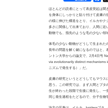
ほとんどの読者にとって表皮突起は聞
を身体にしっかりと貼り付けて皮膚の
の様に伸びた構造をとり、イルカやク
多さに関係して出来ており、人間に近
動物でも、指先のような毛の少ない領
体毛の少ない動物がどうして生まれた
長年の問題を解く鍵になるのではと、
ントン大学からの論文で、2月4日号 Natu
via evolutionarily distinct m
ニズムで発生する）」だ。
皮膚の研究というとどうしてもマウス
思う。この研究では、まず人間とブタ
生が終わった段階で生後に発生し、一
同じ発生過程をたどるので、分子生物
論文の圧巻は、イルカ、hairlessブタ、