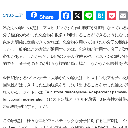
Facebook
X
Line
Hate
Po
SNSシェア
Share
私たちの学生の頃は、アスピリンですら作用機序が明確になっている
分子標的のわかった化合物を数多く利用することができるようになっ
象さえ明確に定義できておれば、化合物を用いて知りたい分子の機能
しかし一般的にこの方法が通用するのは、化合物が作用する分子が対
必要がある。したがって、DNAのメチル化酵素や、ヒストンの脱ア
的でも、分子そのものが様々な標的に働く場合、なかなか因果性を特
今日紹介するシンシナティ大学からの論文は、ヒストン脱アセチル化
因果性がはっきりした生物現象を引っ張り出せることを示した論文でNatur
れている。タイトルは「A histone deacetylase-3-dependent pathway delim
functional regeneration（ヒストン脱アセチル化酵素−３依
の範囲を制限する）」だ。
この研究は、様々なエピジェネティックな分子に対する阻害剤を、シュ
クリーニングし、ヒストン脱アセチル化酵素のうちHDAC3にたいす