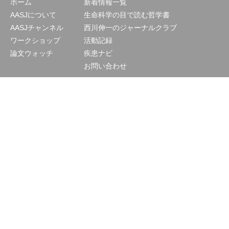
ホーム
新着情報一覧
AASJについて
生命科学の目で読む哲学書
AASJチャンネル
西川伸一のジャーナルクラブ
ワークショップ
活動記録
論文ウォッチ
疾患ナビ
お問い合わせ