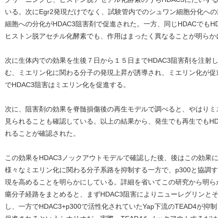
いる。次にEgr2発現だけでなく、試験管内でのシュワン細胞分化へ
細胞への分化がHDAC3阻害剤で促進された。一方、同じHDACでもH
ヒストン脱アセチル化酵素でも、作用はまったく異なることが明らか
次に生体内での効果を生後７日から１５日までHDAC3阻害剤を注射し
む、ミエリン化に関わる分子の発現上昇が誘導され、ミエリン化が促
でHDAC3阻害はミエリン化を促進する。
次に、阻害剤の効果を脊髄損傷後の再生モデルで調べると、やはりミ
見られることも確認している。以上の結果から、発生でも再生でもHD
れることが確認された。
この効果をHDAC3ノックアウトモデルで確認した後、後はこの効果に
様々なミエリン化に関わる分子系路を抑制する一方で、p300と協調
現を高めることを明らかにしている。詳細を省いてこの研究から明らか
瘍分子経路をまとめると、まずHDAC3阻害によりニューレグリンと
し、一方でHDAC3+p300で活性化されていたYap下流のTEAD4