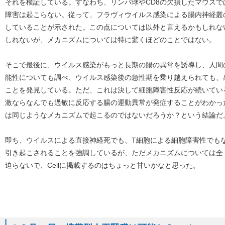
それを検証している。すなわち、リンパ球やCD8の欠損したマウス
障害は起こらない。従って、フラヴィウイルス感染による腸内神経叢
していることが示された。この点については以外と言えるかもしれな
しれないが、メカニズムについては特に驚くほどのことではない。
そこで最後に、ウイルス感染がもっと長期の腸の異常を誘導し、人間
能性についても調べ、ウイルス感染後の急性期を乗り越えられても、
ことを発見している。ただ、これは決して細胞障害性反応が続いてい
激ならなんでも過敏に反応する腸の運動異常が発症することがわかっ
は同じようなメカニズムで起こるのではないだろうか？という結論だ
即ち、ウイルスによる直接神経死でも、T細胞による細胞障害性でも
引き起こされることを強調しているが、ただメカニズムについては全
迫らないで、Cellに掲載するのはちょっと甘いかなと思った。