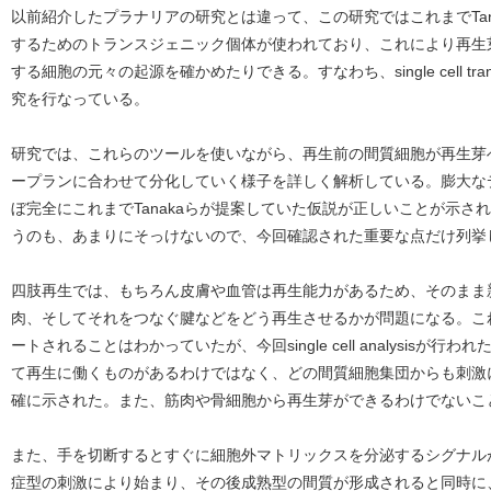
以前紹介したプラナリアの研究とは違って、この研究ではこれまでTan
するためのトランスジェニック個体が使われており、これにより再生
する細胞の元々の起源を確かめたりできる。すなわち、single cell tra
究を行なっている。
研究では、これらのツールを使いながら、再生前の間質細胞が再生芽
ープランに合わせて分化していく様子を詳しく解析している。膨大な
ぼ完全にこれまでTanakaらが提案していた仮説が正しいことが示さ
うのも、あまりにそっけないので、今回確認された重要な点だけ列挙
四肢再生では、もちろん皮膚や血管は再生能力があるため、そのまま
肉、そしてそれをつなぐ腱などをどう再生させるかが問題になる。こ
ートされることはわかっていたが、今回single cell analysis
て再生に働くものがあるわけではなく、どの間質細胞集団からも刺激
確に示された。また、筋肉や骨細胞から再生芽ができるわけでないこ
また、手を切断するとすぐに細胞外マトリックスを分泌するシグナル
症型の刺激により始まり、その後成熟型の間質が形成されると同時に