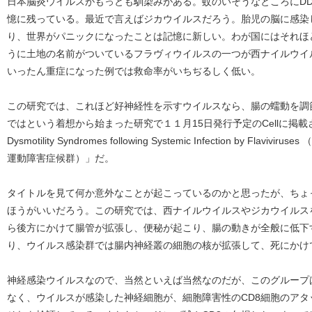
日本脳炎ウイルスがもっとも馴染みがある。蚊のいそうなところにD
憶に残っている。最近で言えばジカウイルスだろう。胎児の脳に感染
り、世界がパニックになったことは記憶に新しい。わが国にはそれほ
うに土地の名前がついているフラヴィウイルスの一つが西ナイルウイ
いったん重症になった例では救命率がいちぢるしく低い。
この研究では、これほど好神経性を示すウイルスなら、腸の蠕動を調
ではという着想から始まった研究で１１月15日発行予定のCellに掲載された
Dysmotility Syndromes following Systemic Infection by F
運動障害症候群）」だ。
タイトルを見て何か意外なことが起こっているのかと思ったが、ちょ
ほうがいいだろう。この研究では、西ナイルウイルスやジカウイルス
ら後方にかけて腸管が拡張し、便秘が起こり、腸の動きが全般に低下
り、ウイルス感染群では腸内神経叢の細胞の核が拡張して、死にかけ
神経感染ウイルスなので、当然といえば当然なのだが、このグループ
なく、ウイルスが感染した神経細胞が、細胞障害性のCD8細胞のア