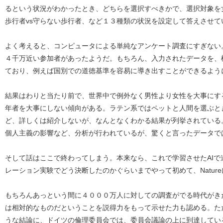
るという状況がわかったとき、どちらを選択すべきかで、選択対象を女
歩行者vs守らない歩行者、など１３種類の状況を設定して答えさせて
よく考えると、コンピュータによる単純なアンケート調査にすぎない
４千万近い参加者があったようだ。もちろん、入力されたデータを、
ており、例えば国別での道徳基準を容易に導き出すことができるよう
結果はわりと当たり前で、世界中で例外なく男性より女性を大事にす
年者を大事にしない傾向がある。ラテン系ではペットと人間を選ぶと
ど、詳しくは紹介しないが、なんとなくわかる結果が列挙されている
個人主義の影響など、分析が行われているが、驚くと言ったデータで
そして話はここで終わってしまう。本来なら、これで学習させたAI
レーション実験でどう決断したのかぐらいまでやって初めて、Natur
もちろんあっという間に４０００万人に対しての調査がでる時代がき
は相対的なものだということを説得力をもって示せた力も認める。た
うな結論に、ドイツの倫理委員会では、委員会議論の上に到達してい