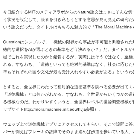
今日紹介するMITのメディアラボからのNature論文はまさにそんな
う状況を設定して、読者を引き込もうとする意思が見え見えの研究だ
いう論文だった。タイトルはもちろん魅力的で「The Moral Machine 
Questionはシンプルで、「機械の限界から事故が不可避と判断さ
徳的な選択をAIが選ぶときの基準をどう決めるか？」だ。タイトル
械でこれを実現したのかと錯覚するが、実際にはそうではなく、至極まっとう
れる。すなわち、「道徳といっても絶対的基準はなく、社会に応じた
準もそれぞれの国や文化が最も受け入れやすい必要がある」というわ
とすると、全世界にわたって相対的な道徳基準を調べる必要が出てく
「道徳機械」とは何かがわかる。すなわち、全世界からいくつかの道
る機械なのだ。わかりやすくいうと、全世界レベルの世論調査機械が
ッブサイトhttp://moralmachine.mit.edu/hl/ja参照）。
ウェッブ上で道徳機械アプリにアクセスしてもらい、そこで設問に答
バーが例えばブレーキの故障でそのまま進めば歩道を歩いている人、