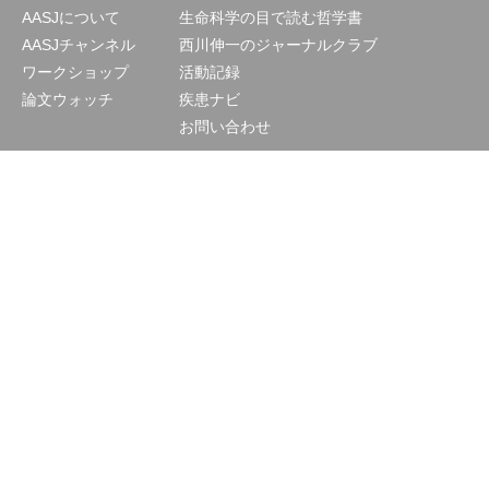
AASJについて
生命科学の目で読む哲学書
AASJチャンネル
西川伸一のジャーナルクラブ
ワークショップ
活動記録
論文ウォッチ
疾患ナビ
お問い合わせ