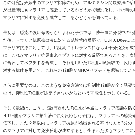
この研究は妊娠中のマラリア排除のため、アルテミシン間歇療法の治
が出産時にもマラリアに感染しているかどうかで層別化し、その時の
マラリアに対する免疫が成立しているかどうかを調べている。
最初は、感染の強い母親から生まれた子供では、臍帯血に分裂中の記
た後、マラリア抗原抽出液に対する試験管内反応で、CD4,CD8共に
マラリア抗原に対しては、胎児期にトレランスにならず十分免疫が成
に、これがマラリア抗原由来ペプチドに対する反応であることを、表面
に合わしてペプチドを合成し、それを用いたT細胞刺激実験で、反応
対する抗体を用いて、これらのT細胞がMHC+ペプチドを認識してい
さらに重要なのは、このような免疫方法では抑制性T細胞が全く誘導
のは、抑制性T細胞が誘導できないからという可能性も示している。
そして最後は、こうして誘導されたT細胞が本当にマラリア感染を防
４T細胞がマラリア抽出液に強く反応した子供は、マラリアへの感染
低下し、また２年以内にマラリア抗原が検出される率はなんと3分の
のマラリアに対して免疫反応が成立すると、生まれた後もマラリアに