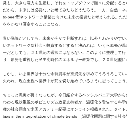
発も、大きな電力を生産し、それをトップダウンで順々に分配すると
だから、未来には必要ないと考てみたらどうだろう。一方、自然エネル
to-peer型ネットワーク構築に向けた未来の投資だと考えられる。
ををかなり否定することになる。
青い議論だとしても、未来か今かで判断すれば、以外とわかりやすい
いネットワーク型社会へ投資するとすると決めれば、いくら原発が温
ーだとしても、２１世紀の選択にはならない。このように整理して行
り、原発を重視した民主党時代のエネルギー政策でも、２０世紀型に
しかし、いま世界は十分な余剰資本が投資先を求めてうろうろしてい
失われ、現在重視へ世界中が舵を切り始めているように思ってしまう
ちょっと愚痴が長くなったが、今日紹介するペンシルバニア大学から
わゆる現状重視のポピュリズム政党支持者が、温暖化を警告する科学
種の社会調査で米国アカデミー紀要にオンライン掲載された。タイトルは「Social 
bias in the interpretation of climate trends （温暖化