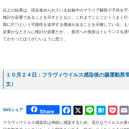
以上の結果は、現在進められている妊娠中のマラリア駆除で子供を守
検討が必要であることを示すとともに、これまでことごとくうまく行
期に打つという可能性を追求する価値があることを示唆している。も
必要かなどさらに検討が必要だが、、胎児への免疫はトレランスを誘
てかかったほうがいいように思う。
１０月２４日：フラヴィウイルス感染後の腸運動異常（
文）
Facebook
X
Line
Hate
Po
SNSシェア
Share
フラヴィウイルス感染症は神経に感染するため、厄介なウイルスが多