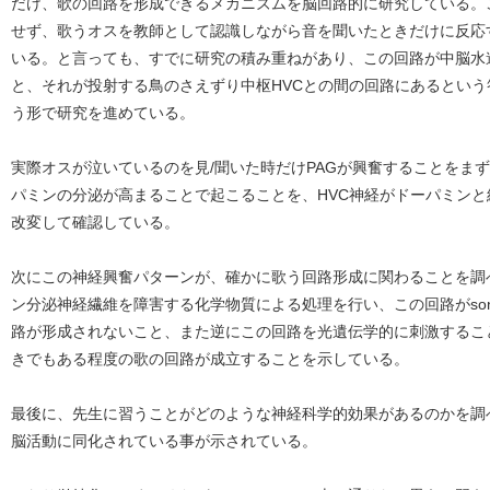
だけ、歌の回路を形成できるメカニズムを脳回路的に研究している。
せず、歌うオスを教師として認識しながら音を聞いたときだけに反応
いる。と言っても、すでに研究の積み重ねがあり、この回路が中脳水
と、それが投射する鳥のさえずり中枢HVCとの間の回路にあるとい
う形で研究を進めている。
実際オスが泣いているのを見/聞いた時だけPAGが興奮することをま
パミンの分泌が高まることで起こることを、HVC神経がドーパミン
改変して確認している。
次にこの神経興奮パターンが、確かに歌う回路形成に関わることを調
ン分泌神経繊維を障害する化学物質による処理を行い、この回路がsong 
路が形成されないこと、また逆にこの回路を光遺伝学的に刺激するこ
きでもある程度の歌の回路が成立することを示している。
最後に、先生に習うことがどのような神経科学的効果があるのかを調
脳活動に同化されている事が示されている。