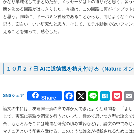
かなり単純化してまとめたが、メッセージは上の通りだと思う。習う
断を決める回路がはっきりした。今後は、この回路に何がインプット
と思う。同時に、ドーパミン神経であることからも、同じような回路
思う。面白い、いい研究だと思う。そして、モデル動物でないフィン
えることを知って、感心した。
１０月２７日 AIに道徳観を植え付ける（Nature 
Facebook
X
Line
Hate
Po
SNSシェア
Share
論文の中には、友達同士酒の席で浮かんできたような疑問を、「よし
じで、実際に実験や調査を行うといった、極めて思いつき型の論文で
合、もちろんそこには地道な研究の積み重ねなどは、論文の中でみじ
マチュアという印象を受ける。このような論文が掲載されるためにはque