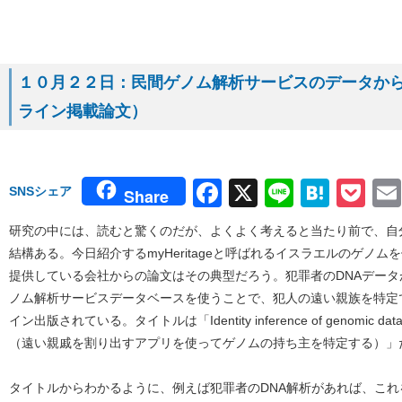
１０月２２日：民間ゲノム解析サービスのデータから犯
ライン掲載論文）
Facebook
X
Line
Hate
Po
SNSシェア
Share
研究の中には、読むと驚くのだが、よくよく考えると当たり前で、自
結構ある。今日紹介するmyHeritageと呼ばれるイスラエルのゲノ
提供している会社からの論文はその典型だろう。犯罪者のDNAデー
ノム解析サービスデータベースを使うことで、犯人の遠い親族を特定でき
イン出版されている。タイトルは「Identity inference of genomic data using
（遠い親戚を割り出すアプリを使ってゲノムの持ち主を特定する）」
タイトルからわかるように、例えば犯罪者のDNA解析があれば、これ