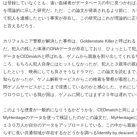
は登録していなくとも、遠い血縁者がデータベースの中に見つかれば
を理論的に示した研究だ。ただ、この論文が発表されるより前に、カ
て犯人を逮捕したという事実が存在し、この研究はこれが理論的に正
と言えるだろう。
カリフォルニア警察が解決した事件は、Goldenstate Killerと
だ。犯人の残した体液のDNAデータが存在しており、ひょっとして
データをCEDmatchと呼ばれる、ゲノムから親族を割り出してくれ
ころ、もちろん犯人自身にはヒットしなかったが、犯人と３親等の親
したという、映画にしても良さそうなドラマだ。この論文を読むまで
知らなかったが、ゲノム解析サービスからこの検索を警察が着想した
間ゲノムサービスがここまで浸透しているのかと感心した。それにし
ウロウロしている我が国は、ゲノムに関してはまず２０年は遅れてい
このような捜査が一般的になりうるかどうかを、CEDmatchと同じ
MyHeritageのデータを使って検証したのがこの論文だ。MyHerit
１３０万人が自分のデータをアップロードしている。この中から親族
らずに長い共通領域が存在するかどうかを調べるIdentify by desc