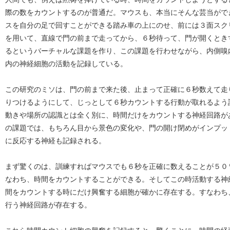
際の数をカウントするのが普通だ。マウスも、本当にそんな芸当がで
スを自分の足で回すことができる踏み車の上にのせ、前には３面スク
を用いて、直線で門の前まで走ってから、６秒待って、門が開くとき
るというバーチャルな課題を作り、この課題を行わせながら、内側嗅
内の神経細胞の活動を記録している。
この研究のミソは、門の前まで来た後、止まって正確に６秒数えて走
りつけるようにして、じっとして６秒カウントする行動が取れるよう
動きや場所の認識とは全く別に、時間だけをカウントする神経回路が
の課題では、もちろん目から景色の変化や、門の開け閉めがインプッ
に反応する神経も記録される。
まず驚くのは、訓練すればマウスでも６秒を正確に数えることが５０
なわち、時間をカウントすることができる。そしてこの時活動する神
間をカウントする時にだけ興奮する細胞が確かに存在する。すなわち
行う神経回路が存在する。