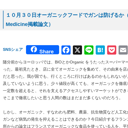
１０月３０日オーガニックフードでガンは防げるか（１０月
Medicine掲載論文）
Facebook
X
Line
Hate
Po
SNSシェア
Share
随分前からヨーロッパでは、BIOとかOrganic をうたったスーパ
った。最初見たとき、店に全てオーガニックを集めて、その由来を店
だと思った。我が国でも、行くところに行けばあるのかもしれないが
及していないように思う。少々値段が高くても、オーガニックを徹底
一定数を超えると、それを支えるアクセスしやすいマーケットができ
そこまで徹底したいと思う人間の数はまだまだ多くないのだろう。
しかし、オーガニック、すなわわち肥料、農薬、抗生物質など人工化
ガンなど病気の発生を抑えることはできるのか？今日紹介するフラン
所からの論文はフランスでオーガニックな食品を使っている人を、平