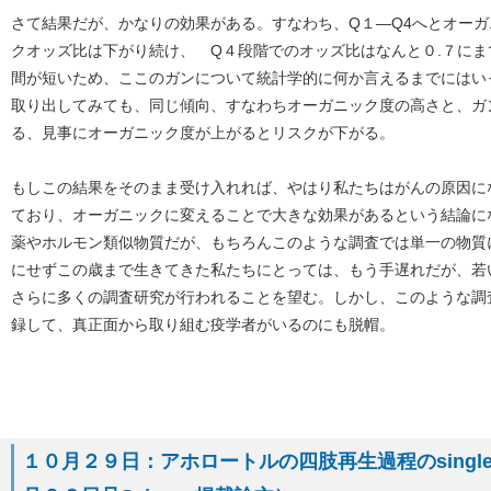
さて結果だが、かなりの効果がある。すなわち、Q１―Q4へとオー
クオッズ比は下がり続け、 Q４段階でのオッズ比はなんと０.７に
間が短いため、ここのガンについて統計学的に何か言えるまでにはい
取り出してみても、同じ傾向、すなわちオーガニック度の高さと、ガ
る、見事にオーガニック度が上がるとリスクが下がる。
もしこの結果をそのまま受け入れれば、やはり私たちはがんの原因に
ており、オーガニックに変えることで大きな効果があるという結論に
薬やホルモン類似物質だが、もちろんこのような調査では単一の物質
にせずこの歳まで生きてきた私たちにとっては、もう手遅れだが、若
さらに多くの調査研究が行われることを望む。しかし、このような調査が難しい問題
録して、真正面から取り組む疫学者がいるのにも脱帽。
１０月２９日：アホロートルの四肢再生過程のsingle cell