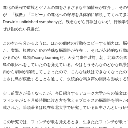
進化の過程で環境とゲノムの間をさまざまな生物情報が媒介し、その
が、「模倣」「コピー」の進化への寄与を具体的に解説してくれて参考になるの
Darwin’s unfinished symphonyだ。残念ながら邦訳はない
ぜひ勧めたい良書だ。
この本から分かるように、ほかの個体の行動をコピーする能力は、脳
た。実際、模倣のための特殊な脳回路が存在し、それが永続的な行動
かるのが、鳥類のsong learningだ。天安門事件以前、朝、北京
鳥の歌比べをしていたのを覚えている。今はもうそんなのどかな風景
内から胡同が消滅してしまったので、こんな経験はできなくなったの
まさに鳥が模倣することを通して、永続的な鳴き声の回路を形成する
少し前置きが長くなったが、今日紹介するデューク大学からの論文は
フィンチが１ヶ月齢時期に泣き方を覚えるプロセスの脳回路を明らかにし
載された。筆頭著者は現在東北大学で研究している田中さんという研
この研究では、フィンチが歌を覚えるとき、生きたたフィンチが歌っ