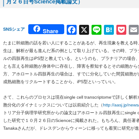
月２６日号Science掲載論文）
Facebook
X
Line
Hate
Po
SNSシェア
Share
たまに幹細胞の話を若い人にすることがあるが、再生現象を教える時
生は、解析が最も進んだ系の例として取り上げている。その時、プラ
ルの四肢再生はiPS型と教えている。というのも、プラナリアの場合
とも言える幹細胞が身体中に存在し、障害を察知するとその細胞から
方、アホロートル四肢再生の場合は、すでに分化していた間質細胞が
成熟細胞をリクルートすることから、iPS型といっていい。
さて、これらのプロセスは現在single cell transcriptomeで
胞分化のダイナミックスについては以前紹介した（
http://aasj.jp/new
トリア分子病理学研究所からの論文はアホロートル四肢再生にsingle cell 
した研究で１０月２６日のScienceに掲載された。もちろん、責任著者
Tanakaさんだが、ドレスデンからウィーンに移っても着実に研究が