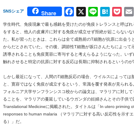
Facebook
X
Line
Hate
Po
SNSシェア
Share
学生時代、免疫現象で最も感銘を受けたのが免疫トレランスと呼ばれ
をすると、他人の皮膚片に対する免疫が成立せず拒絶が起こらないな
た。私が習ったときは、これらは全て成熟前のT細胞が抗原に出会う
からだとされていた。その後、調節性T細胞が坂口さんたちによって
誘導されることも免疫寛容に寄与すると考えらるようになった。いず
触れさせると特定の抗原に対する反応は長期に抑制されるというのが
しかし最近になって、人間のT細胞反応の場合、ウイルスによっては
と、寛容ではなく免疫が成立するという、常識を覆す発表が見られる
フォルニア大学サンフランシスコ校からの論文は、マラリアに対して
ることを、マラリアの蔓延しているウガンダの妊婦さんとその子供で調べた
Translational Medicineに掲載された。タイトルは「In utero priming of highl
responses to human malaria （マラリアに対する高い反応
る）」だ。