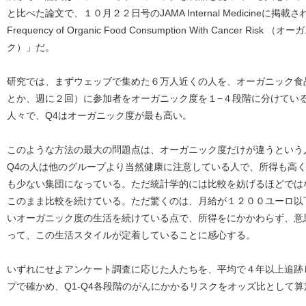
と比べた論文で、１０月２２日号のJAMA Internal Medicineに掲載された
Frequency of Organic Food Consumption With Cancer
ク）」だ。
研究では、まずウェッブで集めた６万人近くの人を、オーガニック食
とか、週に２回）に参加者をオーガニック度を１−４段階に分けてい
人々で、Q4はオーガニック度が最も高い。
このような方法の最大の問題点は、オーガニック度だけが違うという
Q4の人は他のグループより当然健康に注意している人で、所得も高
も少ない集団になっている。ただ統計学的には比較を妨げるほどでは
このまま比較を続けている。ただ驚くのは、月給が１２００ユーロ以
いオーガニック度の生活を続けている点で、所得をにかかわらず、意
って、この生活スタイルが定着していることに感心する。
いずれにせよアンケート調査に応じた人たちを、平均で４年以上追跡
プで確かめ、Q1-Q4各段階のがんにかかるリスクをオッズ比として