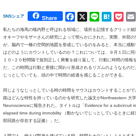
Facebook
X
Line
Hate
Po
SNSシェア
Share
私たちの海馬の嗅内野と呼ばれる領域に、場所を記憶するグリッド細
オキーフやモザーさんの研究によって明らかにされた。実際、外部の
が、脳内で一種の空間的地図を形成しているのをみると、本当に感動
はどのようにカウントしているのか？これについては、９月１日に同
１０−２０秒間隔で規則正しく興奮を繰り返して、行動に時間の情報
だ、この時間は行動と密接に関わり形成されるリズムのようなものだ
じっとしていても、頭の中で時間の経過を感じることができる。
同じようなじっとしている時の時間をマウスはカウントすることがで
路はどんな特性を持っているのかを研究した論文がNorthwestern 大学
Neuroscienceに報告された。タイトルは「Evidence for a subcircuit in medi
elapsed time during immobility （動かないでじっとして
部回路が存在する証拠）」だ。
人間でも、例えば黙祷を捧げている時、時間をカウントしようとする