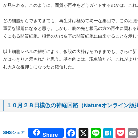
が見られる。このように、間質が再生をどうガイドするのかは、これ
どの細胞からできてきても、再生芽は極めて均一な集団で、この細胞
重要な課題になると思う。しかし、腕の先と根元の方の再生に関わる
くにある間質細胞、根元の方は皮下の間質細胞に由来することを示し
以上細胞レベルの解析により、仮設の大枠はそのままでも、さらに新
がはっきりと示されたと思う。基本的には、現象論だが、これがより
む大きな後押しになったと確信した。
１０月２８日模倣の神経回路（Natureオンライン版
Facebook
X
Line
Hate
Po
SNSシェア
Share