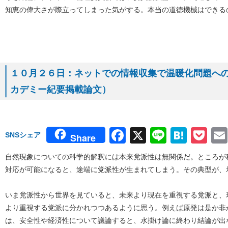
知恵の偉大さが際立ってしまった気がする。本当の道徳機械はできる
１０月２６日：ネットでの情報収集で温暖化問題へ
カデミー紀要掲載論文）
Facebook
X
Line
Hate
Po
SNSシェア
Share
自然現象についての科学的解釈には本来党派性は無関係だ。ところが
対応が可能になると、途端に党派性が生まれてしまう。その典型が、
いま党派性から世界を見ていると、未来より現在を重視する党派と、
より重視する党派に分かれつつあるように思う。例えば原発は是か非
は、安全性や経済性について議論すると、水掛け論に終わり結論が出