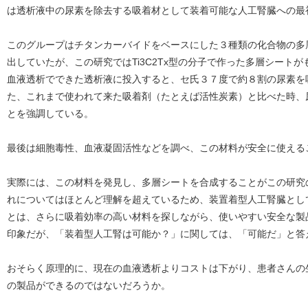
は透析液中の尿素を除去する吸着材として装着可能な人工腎臓への最
このグループはチタンカーバイドをベースにした３種類の化合物の多
出していたが、この研究ではTi3C2Tx型の分子で作った多層シート
血液透析でできた透析液に投入すると、セ氏３７度で約８割の尿素を
た、これまで使われて来た吸着剤（たとえば活性炭素）と比べた時、
とを強調している。
最後は細胞毒性、血液凝固活性などを調べ、この材料が安全に使える
実際には、この材料を発見し、多層シートを合成することがこの研究
れについてはほとんど理解を超えているため、装置着型人工腎臓とし
とは、さらに吸着効率の高い材料を探しながら、使いやすい安全な製
印象だが、「装着型人工腎は可能か？」に関しては、「可能だ」と答
おそらく原理的に、現在の血液透析よりコストは下がり、患者さんの
の製品ができるのではないだろうか。