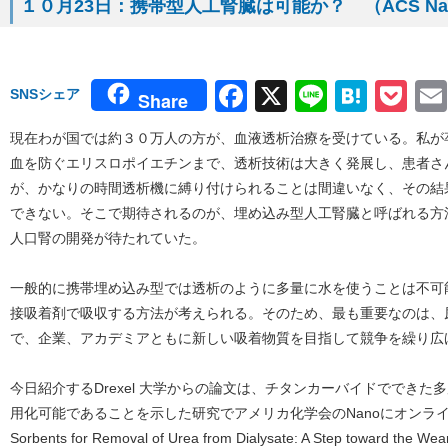
１０月23日：携帯型人工腎臓は可能か？ （ACS N
Facebook
X
Line
Hate
Po
SNSシェア
Share
現在わが国では約３０万人の方が、血液透析治療を受けている。私が
血を防ぐエリスロポイエチンまで、透析技術は大きく発展し、患者さ
が、かなりの時間透析機に縛り付けられることは間違いなく、その結
できない。そこで期待されるのが、埋め込み型人工腎臓と呼ばれる方
人口腎の開発が待たれていた。
一般的に携帯埋め込み型では透析のように多量に水を使うことは不可
接吸着剤で吸収する方法が考えられる。そのため、最も重要なのは、
で、企業、アカデミアともに新しい吸着物質を目指して競争を繰り広
今日紹介するDrexel 大学からの論文は、チタンカーバイドででき
用化可能であることを示した研究でアメリカ化学会のNanoにオンライ
Sorbents for Removal of Urea from Dialysate: A Step toward the W