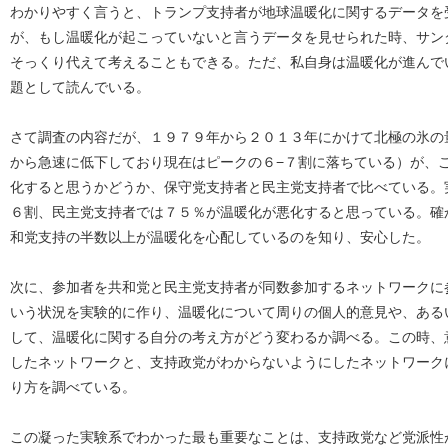
わかりやすく言うと、トランプ支持者が地球温暖化に関するデータを
が、もし温暖化が起こっていないと言うデータを見せられた時、サン
そっくり代えて考えることもできる。ただ、私自身は温暖化が進んで
題として読んでいる。
さて調査の内容だが、１９７９年から２０１３年にかけて北極の氷の
から急速に低下しており現在はピークの６−７割に落ちている）が、こ
化すると思うかどうか、保守党支持者と民主党支持者で比べている。
６割、民主党支持者では７５％が温暖化が悪化すると思っている。確
和党支持の半数以上が温暖化を心配しているのを知り、安心した。
次に、参加者を共和党と民主党支持者が同数参加するネットワークに
いう状況を実験的に作り、温暖化について周りの個人的意見や、ある
して、温暖化に関する自分の考え方がどう変わるか調べる。この時、
したネットワークと、支持政党がわからないようにしたネットワーク
り方を調べている。
この凝った実験系でわかった最も重要なことは、支持政党など党派性