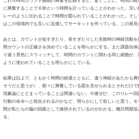
これら時間カウント細胞の興奮を記録すると、驚くことに、時間の経
に興奮することで６秒という時間を計っていることがわかった。言い
レーのように伝わることで時間が図られていることがわかった。そし
はこの領域内でも互いに近接してサーキットを作っている。この発見
あとは、カウントが短すぎたり、長すぎたりした失敗時の神経活動を
間カウントの正確さを決めていることを明らかにする。また課題自体
り違う景色にスウィッチして、時間のカウントに関わる同じ細胞が、
ように使われていることも明らかにしている。
結果は以上で、ともかく時間の経過とともに、違う神経があたかも興
そうだと思うが）、順々に興奮している図を見せられるとそれだけで
現象論にとどまっていることは間違いない。今後ぜひ、このリレー回
行動の命令へと統合されるのかなど、明らかにして欲しいと思う。モ
間が私たちの脳の回路として維持されているのがわかる。概日周期並
る。