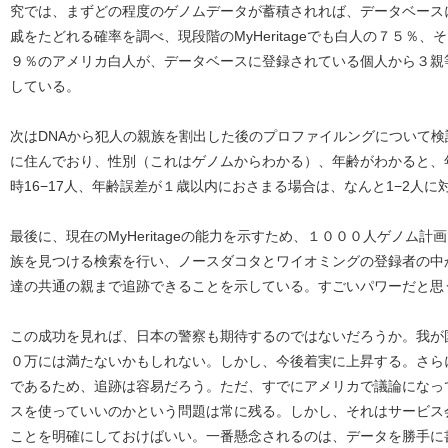
究では、まずどの程度のゲノムデータが蓄積されれば、データベース
戚をたどれる確率を調べ、現段階のMyHeritageでも白人の７５％、
９％のアメリカ白人が、データベースに登録されている個人から３親
している。
次はDNAから犯人の親族を割出した後のプロファイルングについて
に住んでおり、性別（これはゲノムからわかる）、年齢がわかると、
時16−17人、年齢誤差が１歳以内におさまる場合は、なんと1−2人
最後に、現在のMyHeritageの能力を示すため、１０００人ゲノム
族を見つける検索を行い、ノースダコタとワイオミングの登録者の中
達の共通の親まで追跡できることを示している。すごいパワーだと思
この成功を見れば、日本の警察も期待するのではないだろうか。我が
０万には満たないかもしれない。しかし、今後着実に上昇する。さら
であるため、追跡は容易だろう。ただ、すでにアメリカで議論になっ
スを使っていいのかという問題は常に残る。しかし、それはサービス
ことを明確にしておけばいい。一番懸念されるのは、データを勝手に