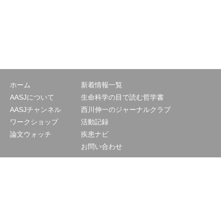
ホーム
新着情報一覧
AASJについて
生命科学の目で読む哲学書
AASJチャンネル
西川伸一のジャーナルクラブ
ワークショップ
活動記録
論文ウォッチ
疾患ナビ
お問い合わせ