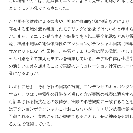
この概念のカギは、絶縁体ミエリンによって完全に絶縁されるこ
としてモデル化できる点だった。
ただ電子顕微鏡による観察や、神経の詳細な活動測定などにより
存在する細胞外液も考慮したモデリングが必要ではないかと考え
だ。また、ミエリン鞘も生きた細胞である以上完全絶縁などあり
流、神経細胞膜の電位依存性のアクションポテンシャル回路（医
サがセットになった回路）、軸索とミエリン鞘の間の電流、そし
ャル回路を全て加えたモデルを構築している。モデル自体は生理
の新しい回路を加えることで実際のシミュレーション計算はスー
業になるようだ。
いずれにせよ、それぞれの回路の抵抗、コンデンサのキャパシタ
すると、やはり軸索街の経路を考慮した方が実際の観察に適合す
ら計算される抵抗などの数値が、実際の形態観察に一致すること
はアクションポテンシャルこそおこらないが、ミエリン被覆の領
予想されるが、実際にそれが観察できることも、長い神経を分離
る方法で確認している。