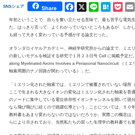
Facebook
X
Line
Hate
Po
SNSシェア
Share
年初ということで、自らを奮い立たせる意味で、最も苦手な電気
た。はっきり言って、よくわかっていないところもあるが、しか
も経って大きく変わっている予感がする論文だった。
オランダロイヤルアカデミー、神経学研究所からの論文で、ミエ
の新しいモデルを検証する研究で１月２３日号 Cell に掲載予定だ。タイトルは
along Myelinated Axons Involves a Periaxonal Nanoc
軸索周囲のナノ回路が関わっている）」だ。
「ミエリン化された軸索では、ミエリンで被覆されていない場所
ここで生まれる大きなイオンの変化はミエリン化された軸索を普
のノードに集中している電位依存性イオンチャンネルを開いて脱
なら飛び飛びに続くので跳躍伝導という」ことについては、５０
教科書もあまり変わらないのではないだろうか。実際この概念は
らにより示されており、当然私たちの習った生理学の教科書でも