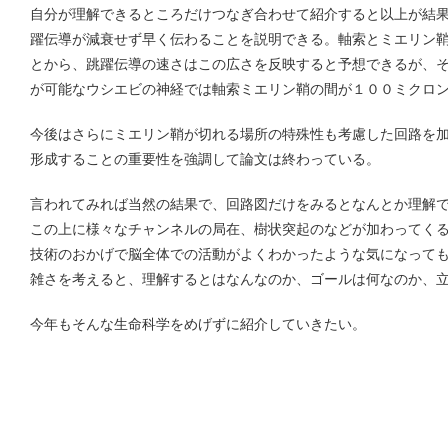
自分が理解できるところだけつなぎ合わせて紹介すると以上が結
躍伝導が減衰せず早く伝わることを説明できる。軸索とミエリン
とから、跳躍伝導の速さはこの広さを反映すると予想できるが、
が可能なウシエビの神経では軸索ミエリン鞘の間が１００ミクロ
今後はさらにミエリン鞘が切れる場所の特殊性も考慮した回路を
形成することの重要性を強調して論文は終わっている。
言われてみれば当然の結果で、回路図だけをみるとなんとか理解
この上に様々なチャンネルの局在、樹状突起のなどが加わってく
技術のおかげで脳全体での活動がよくわかったような気になって
雑さを考えると、理解するとはなんなのか、ゴールは何なのか、
今年もそんな生命科学をめげずに紹介していきたい。