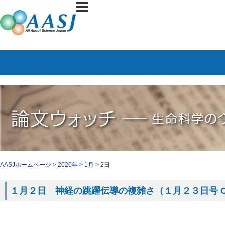
AASJホームページ
>
2020年
>
1月
> 2日
１月２日 神経の跳躍伝導の複雑さ（１月２３日号 Ce