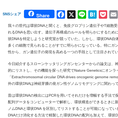
Facebook
X
Line
Hate
Po
SNSシェア
Share
我々の世代は環状DNAと聞くと、免疫グロブリン遺伝子やT細胞
れるDNAを思い出す。遺伝子再構成のルールを明らかにするため
状DNAを特定しようと研究室が競っていた。しかし、環状DNA自
多くの細胞で見られることがすでに明らかになっている。特にガ
性から、ガン遺伝子の発現を高める一つの手段として注目されて
今日紹介するスローンケッタリングガンセンターからの論文は、神
的にリストし、その機能を探った研究でNature Geneticsにオ
「Extrachromosomal circular DNA drives oncogenic genome re
外の環状DNAは神経芽腫の発ガン性ゲノムリモデリングに関わっ
昔は環状DNAの検出にはPCRを用いてそれだけを増幅する手法で
配列データをコンピューターで解析し、環状構造ができるときに
ノムDNAと環状DNA を区別してリストすることが可能になって
DNAだけ消化する方法で精製した環状DNAの配列も加えて、環状