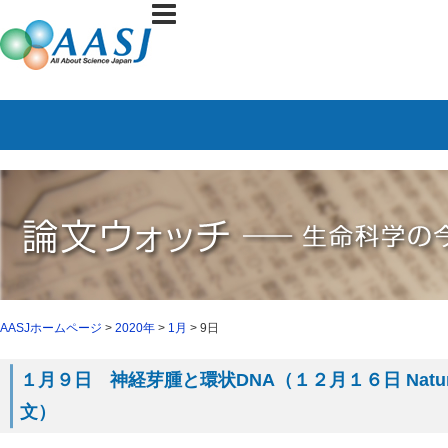
AASJホームページ
>
2020年
>
1月
> 9日
１月９日 神経芽腫と環状DNA（１２月１６日 Nature
文）