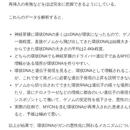
再挿入の有無などをほぼ完全に把握できるようにしている。
これらのデータを解析すると、
神経芽腫に環状DNAの多くはcDNAが環状になったもので、
一個程度。直接ゲノムから飛び出してきた環状DNAは結構大きく、
からできた環状DNAの大きさの平均は2.4Kb程度。
どちらの環状DNAでも神経芽腫のドライバー遺伝子であるMY
増幅がある場所が環状DNAを作りやすい。
環状DNAと遺伝子発現を見ると、環状DNAとして増幅される
が、これで全て発ガンに必要な遺伝子発現の上昇を説明できな
ゲノムから切り出されてできた環状RNAは遺伝子の様々な場所
たり、逆にテロメラーゼなどの増殖に都合のいい遺伝子の発現
ンスポゾントして働いて、ゲノムの安定性を低下させ、悪性の
実際の症例で、MYCNを含む環状DNAが再導入された患者さ
ると、予後は極めて悪い。
以上が結果で、環状DNAがガンの悪性化に関わるメカニズムにつ