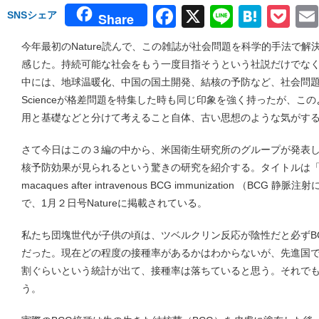
Facebook
X
Line
Hate
Po
SNSシェア
Share
今年最初のNature読んで、この雑誌が社会問題を科学的手法で
感じた。持続可能な社会をもう一度目指そうという社説だけでな
中には、地球温暖化、中国の国土開発、結核の予防など、社会問
Scienceが格差問題を特集した時も同じ印象を強く持ったが、こ
用と基礎などと分けて考えること自体、古い思想のような気がす
さて今日はこの３編の中から、米国衛生研究所のグループが発表し
核予防効果が見られるという驚きの研究を紹介する。タイトルは「Prevention 
macaques after intravenous BCG immunization （B
で、1月２日号Natureに掲載されている。
私たち団塊世代が子供の頃は、ツベルクリン反応が陰性だと必ずB
だった。現在どの程度の接種率があるかはわからないが、先進国
割ぐらいという統計が出て、接種率は落ちていると思う。それで
う。