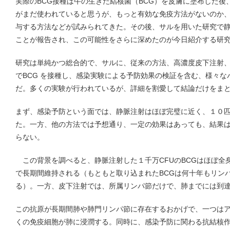
実際のBCG接種は牛の生きた結核菌（BCG）を皮膚に塗布した
がまだ使われていると思うが、もっと有効な免疫方法がないのか
与する方法などが試みられてきた。その後、サルを用いた研究で
ことが報告され、この可能性をさらに深めたのが今日紹介する研
研究は単純かつ総合的で、サルに、従来の方法、高濃度皮下注射
でBCG を接種し、感染実験による予防効果の検証を含む、様々
だ。多くの実験が行われているが、詳細を割愛して結論だけをま
まず、感染予防という面では、静脈注射はほぼ完璧に近く、１０
た。一方、他の方法では予想通り、一定の効果はあっても、結果
らない。
この背景を調べると、静脈注射した１千万CFUのBCGはほぼ全
で長期間維持される（もともと取り込まれたBCGは何十年もリン
る）。一方、皮下注射では、所属リンパ節だけで、肺までには到
この抗原が長期間肺や肺門リンパ節に存在するおかげで、一つは
くの免疫細胞が肺に浸潤する。同時に、感染予防に関わる抗結核作