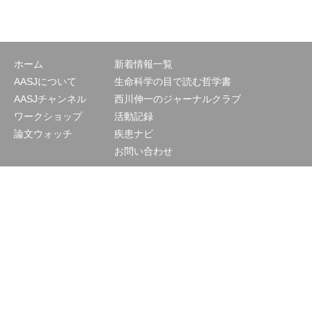
ホーム
新着情報一覧
AASJについて
生命科学の目で読む哲学書
AASJチャンネル
西川伸一のジャーナルクラブ
ワークショップ
活動記録
論文ウォッチ
疾患ナビ
お問い合わせ