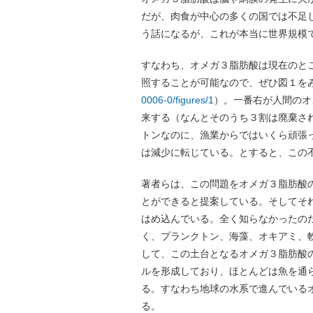
だが、肉食が中心の多くの国では不足
う話になるが、これが本当に世界規模
すなわち、オメガ３脂肪酸は現在のと
照することが可能なので、ぜひ図１を
0006-0/figures/1
）。一番右が人間のオ
来する（なんとそのうち３割は廃棄さ
トンなのに、漁業からではいくら頑張
は減少に転じている。とすると、この
著者らは、この問題をオメガ３脂肪酸
とができると提案している。そしてそ
はめ込んでいる。全く知らなかったの
く、プランクトン、海藻、オキアミ、
して、この土台となるオメガ３脂肪酸
ルを形成しており、ほとんどは魚を通
る。すなわち地球の水系で進んでいる
る。