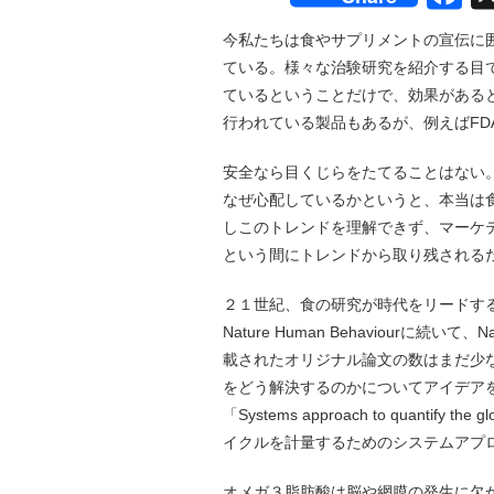
今私たちは食やサプリメントの宣伝に
ている。様々な治験研究を紹介する目
ているということだけで、効果がある
行われている製品もあるが、例えばF
安全なら目くじらをたてることはない
なぜ心配しているかというと、本当は
しこのトレンドを理解できず、マーケ
という間にトレンドから取り残される
２１世紀、食の研究が時代をリードする
Nature Human Behaviourに
載されたオリジナル論文の数はまだ少
をどう解決するのかについてアイデア
「Systems approach to quantify 
イクルを計量するためのシステムアプ
オメガ３脂肪酸は脳や網膜の発生に欠