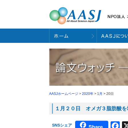
AASJホームページ
>
2020年
>
1月
> 20日
１月２０日 オメガ３脂肪酸を地球
F
SNSシェア
Share