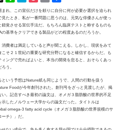
有
囲まれ、この宣伝だけを頼りに自分に何が必要か選択を迫られ
で見たとき、私が一番問題に思うのは、元気な俳優さんが使っ
と錯覚させる宣伝手法だ。もちろん臨床テストと称するものも
DAの基準をクリアできる製品がどの程度あるのだろうか。
。消費者は満足していると声が聞こえる。しかし、現状をみて
食こそ２１世紀の重要な研究分野になると確信するからだ。も
ティングで売ればよいと、本当の開発を怠ると、おそらくあっ
だろう。
という予想はNature紙も同じようで、人間の行動を扱う
続いて、Nature Foodが今年創刊された。創刊号をざっと見渡したが、掲
ない。記念すべき最初の論文は、オメガ３脂肪酸の世界的不足
を示したノルウェー大学からの論文だった。タイトルは
the global omega-3 fatty acid cycle（オメガ３脂肪酸の世界規模のサ
ローチ）」だ。
かせない成分で、魚を多く食する我が国では十分摂取できるの