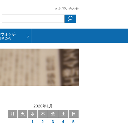
お問い合わせ
2020年1月
月
火
水
木
金
土
日
1
2
3
4
5