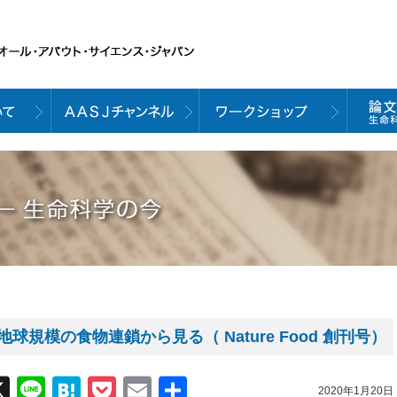
規模の食物連鎖から見る（ Nature Food 創刊号）
acebook
X
Line
Hatena
Pocket
Email
共
2020年1月20日