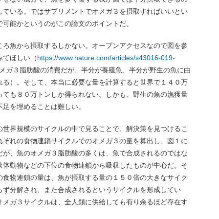
している。ではサプリメントでオメガ３を摂取すればいいとい
で可能かというのがこの論文のポイントだ。
ころ魚から摂取するしかない。オープンアクセスなので図を参
みてほしい（
https://www.nature.com/articles/s43016-019-
メガ３脂肪酸の消費だが、半分が養殖魚、半分が野生の魚に由
れる）。そして、本当に必要な量を計算すると世界で１４０万
っても８０万トンしか得られない。しかも、野生の魚の漁獲量
不足を埋めることは難しい。
の世界規模のサイクルの中で見ることで、解決策を見つけるこ
れぞれの食物連鎖サイクルでのオメガ３の量を算出し、図１に
だが、魚のオメガ３脂肪酸の多くは、魚で合成されるのではな
軟体動物などの下位の食物連鎖から吸収したものが中心だ。そ
の食物連鎖の量は、魚が摂取する量の１５０倍の大きなサイク
らず分解され、また合成されるというサイクルを形成してい
オメガ３サイクルは、全人類に供給しても有り余るほど存在す