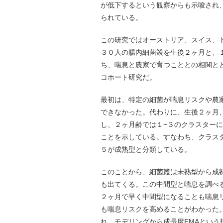
が低下するという観察からも示唆され
られている。
この研究ではオーストリア、スイス、
３０人の腸内細菌叢を生後２ヶ月と、
ち、喘息と農家で育つこととの相関と
コホート研究だ。
最初は、特定の細菌が喘息リスクや農
できなかった。代わりに、生後２ヶ月
し、２ヶ月齢では１−３のクラスター
ことを示している。すなわち、クラス
５が成熟型と分類している。
このことから、細菌叢は未熟型から成
も出てくる。この中間型と喘息を調べ
２ヶ月で早く中間型になることも喘息
も喘息リスクを高めることがわかった
れ、モデリングから成長度EMAという