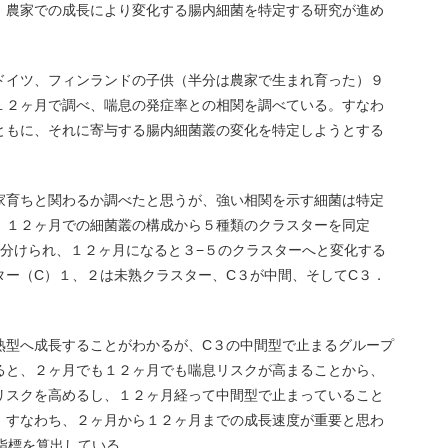
、農家での成長により変化する腸内細菌を特定する研究が進め
ドイツ、フィンランドの子供（半分は農家で生まれ育った）９
１２ヶ月で調べ、喘息の発症率との相関を調べている。すなわ
ともに、それに寄与する腸内細菌叢の変化を特定しようとする
家育ちと関わるか調べたと思うが、強い相関を示す細菌は特定
、１２ヶ月での細菌叢の構成から５種類のクラスターを同定
に分けられ、１２ヶ月になると３−５のクラスターへと変化する
ター（C）１、２は未熟クラスター、C３が中間、そしてC３．
熟型へ成長することがわかるが、C３の中間型で止まるグループ
ると、２ヶ月でも１２ヶ月でも喘息リスクが高まることから、
リスクを高めるし、１２ヶ月経って中間型で止まっていること
。すなわち、２ヶ月から１２ヶ月までの成長速度が重要と思わ
指標を算出している。