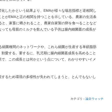
変化したかという結果より、EMAが様々な喘息指標と逆相関し
ことがEMAと正の相関を持つことを示している。農家の生活条
べると、家畜に晒されること、農家自家製の卵を食べることなど
なっても母親のミルクを飲んでいる子供は腸内細菌叢の成長が
なる細菌種間のネットワークや、これら細菌が生産する単鎖脂肪
、割愛する。要するに、乳児期に腸内細菌叢成長を高めること
話で、この成長とは何かという点について、わかりやすいイメ
現するため環境の多様性が失われてしまうと、とんでもないし
カテゴリ：
論文ウォッチ