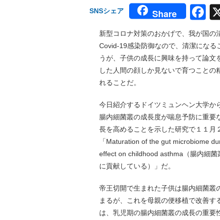
F
SNSシェア
Share
新型コロナ対策のおかげで、我が国の
Covid-19感染防御なので、清潔に
うが、子供の成長に興味を持って論文
した人間の顔しか見ないで育つことの
れることだ。
今日紹介するドイツミュンヘン大学か
腸内細菌叢の成長度が喘息予防に重要
長を高めることを示した研究で１１月２日、
「Maturation of the gut microbiome during
effect on childhood as
に貢献している）」だ。
帝王切開で生まれた子供は腸内細菌叢
まるが、これを母親の便移植で改善す
は、乳児期の腸内細菌叢の成長の重要