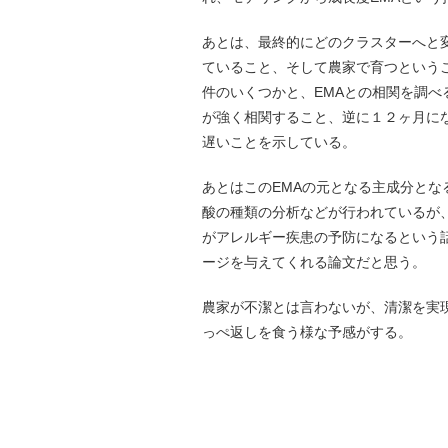
あとは、最終的にどのクラスターへと
ていること、そして農家で育つという
件のいくつかと、EMAとの相関を調
が強く相関すること、逆に１２ヶ月に
遅いことを示している。
あとはこのEMAの元となる主成分と
酸の種類の分析などが行われているが
がアレルギー疾患の予防になるという
ージを与えてくれる論文だと思う。
農家が不潔とは言わないが、清潔を実
っぺ返しを食う様な予感がする。