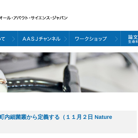
内細菌叢から定義する（１１月２日 Nature
）