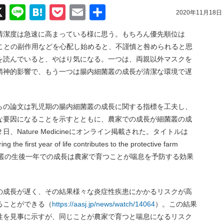
acebook
X
Line
Hatena
Pocket
Email
共
2020年11月18日
有
清潔度は急速に高まっている様に思う。もちろん優先順位は
なることの副作用などを心配し始めると、不謹慎と咎められると思
を読んでいると、やはり気になる。一つは、両親以外マスクを
精神的影響で、もう一つは腸内細菌叢の成長が清潔な環境で遅
らの論文は乳児期の腸内細菌叢の成長に関する指標を工夫し、
な要因になることを示すとともに、農家での成長が細菌叢の成
Nature Medicineにオンライン掲載された。タイトルは
 the first year of life contributes to the protective farm
thma（腸内細菌叢の生後一年での成長は農家で育つことが喘息を予防する効果
の成長が遅く、その結果様々な炎症性疾患にかかるリスクが高
ることができる（
https://aasj.jp/news/watch/14064
）。この結果
性を見事に示すが、同じことが農家で育つと喘息になるリスク