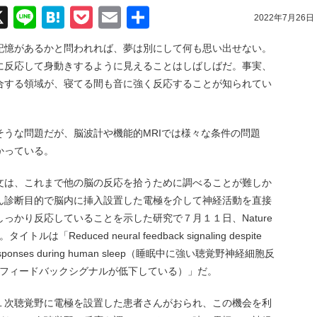
acebook
X
Line
Hatena
Pocket
Email
共
2022年7月26日
有
記憶があるかと問われれば、夢は別にして何も思い出せない。
に反応して身動きするように見えることはしばしばだ。事実、
合する領域が、寝てる間も音に強く反応することが知られてい
うな問題だが、脳波計や機能的MRIでは様々な条件の問題
かっている。
文は、これまで他の脳の反応を拾うために調べることが難しか
ん診断目的で脳内に挿入設置した電極を介して神経活動を直接
っかり反応していることを示した研究で７月１１日、Nature
ルは「Reduced neural feedback signaling despite
ory responses during human sleep（睡眠中に強い聴覚野神経細胞反
、フィードバックシグナルが低下している）」だ。
１次聴覚野に電極を設置した患者さんがおられ、この機会を利