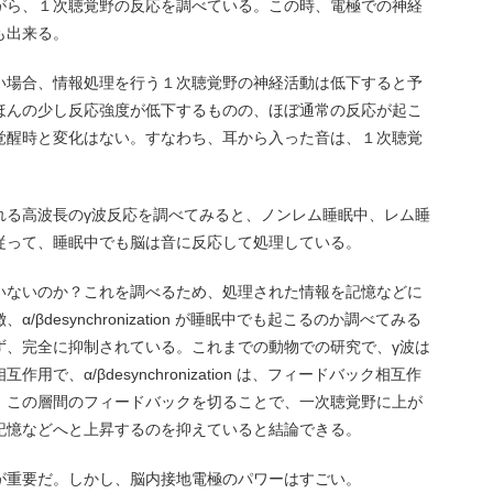
がら、１次聴覚野の反応を調べている。この時、電極での神経
も出来る。
い場合、情報処理を行う１次聴覚野の神経活動は低下すると予
ほんの少し反応強度が低下するものの、ほぼ通常の反応が起こ
覚醒時と変化はない。すなわち、耳から入った音は、１次聴覚
れる高波長のγ波反応を調べてみると、ノンレム睡眠中、レム睡
従って、睡眠中でも脳は音に反応して処理している。
いないのか？これを調べるため、処理された情報を記憶などに
βdesynchronization が睡眠中でも起こるのか調べてみる
ず、完全に抑制されている。これまでの動物での研究で、γ波は
で、α/βdesynchronization は、フィードバック相互作
、この層間のフィードバックを切ることで、一次聴覚野に上が
記憶などへと上昇するのを抑えていると結論できる。
が重要だ。しかし、脳内接地電極のパワーはすごい。