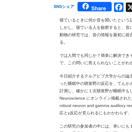
F
SNSシェア
Share
寝ているときに何か音を聞いたという
しかし、寝ている人を観察すると、音
動物の研究では、音の情報を最初に統
る。
では人間でも同じか？簡単に解決できそ
で、この問いに答えられないことがわ
今日紹介するテルアビブ大学からの論
った睡眠中の聴覚野の反応を、てんか
計測し、確かに１次聴覚野が睡眠中もし
Neuroscience にオンライン掲載された。タイト
robust neuron and gamma audit
応とγ反応が見られるにもかかわらず
この研究の参加者の中には、幸いにも