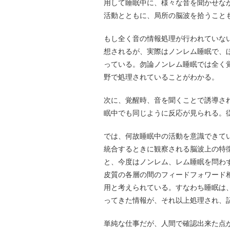
用して睡眠中に、様々な音を聞かせな
活動とともに、局所の脳波を拾うこと
もし全く音の情報処理が行われていな
想されるが、実際はノンレム睡眠で、
っている。勿論ノンレム睡眠では全く
野で処理されていることがわかる。
次に、覚醒時、音を聞くことで誘導さ
眠中でも同じように反応が見られる。
では、何故睡眠中の活動を意識できて
統合するときに観察される脳波上の特徴、α/
と、今度はノンレム、レム睡眠を問わ
皮質の各層の間のフィードフォワード相互作用
用と考えられている。すなわち睡眠は
ってきた情報が、それ以上処理され、
単純な仕事だが、人間で確認出来た点