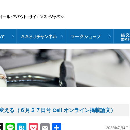
える（６月２７日号 Cell オンライン掲載論文）
acebook
X
Line
Hatena
Pocket
Email
共
2022年7月4日