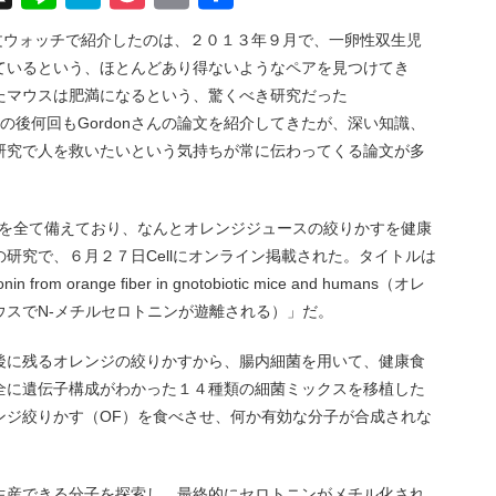
有
研究を論文ウォッチで紹介したのは、２０１３年９月で、一卵性双生児
ているという、ほとんどあり得ないようなペアを見つけてき
たマウスは肥満になるという、驚くべき研究だった
tch/424）。その後何回もGordonさんの論文を紹介してきたが、深い知識、
研究で人を救いたいという気持ちが常に伝わってくる論文が多
特徴を全て備えており、なんとオレンジジュースの絞りかすを健康
研究で、６月２７日Cellにオンライン掲載された。タイトルは
otonin from orange ﬁber in gnotobiotic mice and humans（オレ
ウスでN-メチルセロトニンが遊離される）」だ。
後に残るオレンジの絞りかすから、腸内細菌を用いて、健康食
全に遺伝子構成がわかった１４種類の細菌ミックスを移植した
ンジ絞りかす（OF）を食べさせ、何か有効な分子が合成されな
ら生産できる分子を探索し、最終的にセロトニンがメチル化され