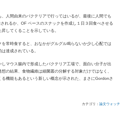
も、人間由来のバクテリアで行ってはいるが、最後に人間でも
離されるか、OF ベースのスナックを作成し１日３回食べさせる
上昇してくることを示している。
クを常時食すると、おなかがグルグル鳴らないか少し心配では
的は達成されている。
かしマウス腸内で形成したバクテリア工場で、面白い分子が出
発想の結果、食物繊維は細菌叢の分解する対象だけではなく、
る機能もあるという新しい概念が示された、まさにGordonさ
カテゴリ：
論文ウォッチ