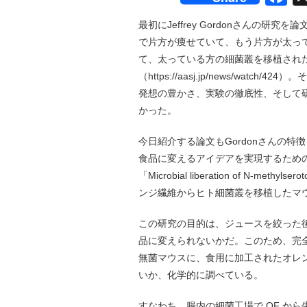
最初にJeffrey Gordonさんの
で片方が痩せていて、もう片方が太っ
て、太っている方の細菌叢を移植され
（https://aasj.jp/news/wa
発想の豊かさ、実験の徹底性、そして
かった。
今日紹介する論文もGordonさんの
食品に変えるアイデアを実現するための
「Microbial liberation of N-methylser
ンジ繊維からヒト細菌叢を移植したマ
この研究の目的は、ジュースを絞った
品に変えられないかだ。このため、完
無菌マウスに、食用に加工されたオレ
いか、化学的に調べている。
すなわち、腸内の細菌工場で OF か