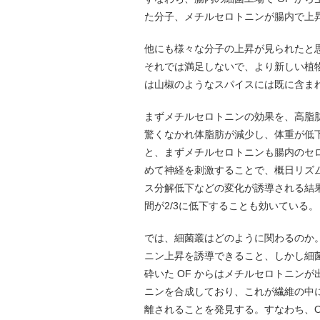
た分子、メチルセロトニンが腸内で上
他にも様々な分子の上昇が見られたと思
それでは満足しないで、より新しい植
は山椒のようなスパイスには既に含ま
まずメチルセロトニンの効果を、高脂
驚くなかれ体脂肪が減少し、体重が低
と、まずメチルセロトニンも腸内のセ
めて神経を刺激することで、概日リズ
ス分解低下などの変化が誘導される結
間が2/3に低下することも効いている。
では、細菌叢はどのように関わるのか。研
ニン上昇を誘導できること、しかし細
砕いた OF からはメチルセロトニン
ニンを合成しており、これが繊維の中
離されることを発見する。すなわち、O