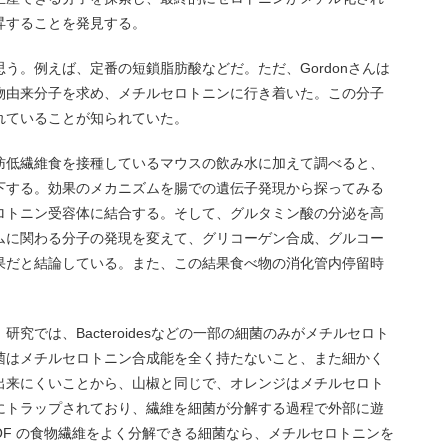
昇することを発見する。
う。例えば、定番の短鎖脂肪酸などだ。ただ、Gordonさんは
物由来分子を求め、メチルセロトニンに行き着いた。この分子
れていることが知られていた。
肪低繊維食を接種しているマウスの飲み水に加えて調べると、
下する。効果のメカニズムを腸での遺伝子発現から探ってみる
ロトニン受容体に結合する。そして、グルタミン酸の分泌を高
ムに関わる分子の発現を変えて、グリコーゲン合成、グルコー
果だと結論している。また、この結果食べ物の消化管内停留時
究では、Bacteroidesなどの一部の細菌のみがメチルセロト
菌はメチルセロトニン合成能を全く持たないこと、また細かく
が出来にくいことから、山椒と同じで、オレンジはメチルセロト
にトラップされており、繊維を細菌が分解する過程で外部に遊
F の食物繊維をよく分解できる細菌なら、メチルセロトニンを