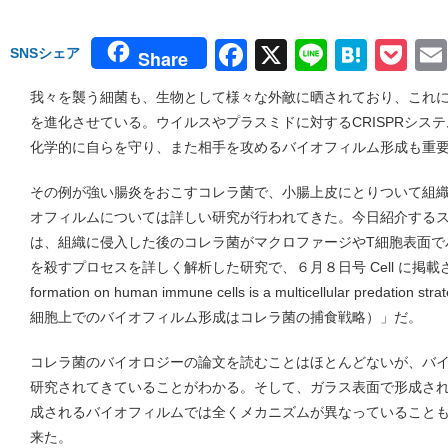
Facebook
X
Line
Hate
Po
SNSシェア
Share
我々を襲う細菌も、生物として様々な外敵に晒されており、これ
を進化させている。ウイルスやプラスミドに対するCRISPRシス
化学的に自らを守り、また相手を攻めるバイオフィルム形成も重
その例が強い腸炎をおこすコレラ菌で、小腸上皮にとりついて組
オフィルムについては詳しい研究が行われてきた。今日紹介する
は、組織に侵入した後のコレラ菌がマクロファージやT細胞表面で
を殺すプロセスを詳しく解析した研究で、６月８日号 Cell に掲載さ
formation on human immune cells is a multicellular predation 
細胞上でのバイオフィルム形成はコレラ菌の捕食戦略）」だ。
コレラ菌のバイオロジーの論文を読むことはほとんどないが、バ
研究されてきていることがわかる。そして、ガラス表面で形成さ
成されるバイオフィルムでは全くメカニズムが異なっていること
来た。