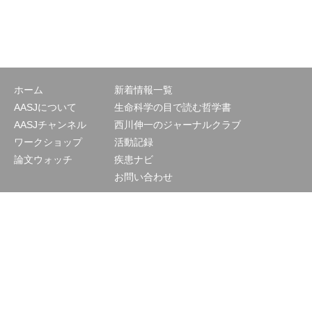
ホーム
新着情報一覧
AASJについて
生命科学の目で読む哲学書
AASJチャンネル
西川伸一のジャーナルクラブ
ワークショップ
活動記録
論文ウォッチ
疾患ナビ
お問い合わせ