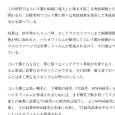
この研究ではコレラ菌が組織に侵入した後まず起こる免疫細胞と
関わるか、試験管内でコレラ菌と様々な免疫細胞を混合して免疫
るかを調べている。
結果は、好中球からリンパ球、そしてマクロファージまで細胞周
胞が死に始めると、バイオフィルムが解消してコレラ菌が細胞か
マクロファージでは分厚いフィルムが形成されるので、その後は
ている。
コレラ菌ともなると、実に様々なノックアウト系統が出来ており
ルム形成に必要な分子のリストができる。その結果、腸上皮での
ムとは全く異なるメカニズムが明らかになった。
コレラ菌には長い鞭毛と、２種類の線毛（TC線毛、MSHA線毛）
バイオフィルムが形成されるためには、まず鞭毛で動き回ってマ
皮との接着に必要なTC線毛への依存性は低下し、よりMSHA線毛
着し、その結果MSHA線毛が全体に分布し、TC線毛由来分子がマ
したバイオフィルムを形成される。