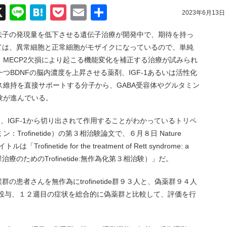
acebook
X
Line
Hatena
Pocket
Email
共
2023年6月13日
有
2遺伝子の発現量を低下させる遺伝子治療が開発中で、期待を持っ
しては、異常細胞と正常細胞がモザイクになっているので、単純
MECP2欠損により起こる機能変化を補正する治療が試みられ
つBDNFの脳内濃度を上昇させる薬剤、IGF-1あるいは活性化
維持を直接サポートする分子から、GABA受容体やグルタミン
験が進んでいる。
文は、IGF-1から切り出されて作用することがわかっているトリペ
rofinetide）の第３相治験論文で、６月８日 Nature
finetide for the treatment of Rett syndrome: a
ett症候群治療のためのTrofinetide:無作為化第３相治験）」だ。
群の患者さんを無作為にtrofinetide群９３人と、偽薬群９４人
毎日経口投与、１２週目の症状を総合的に偽薬群と比較して、評価を行