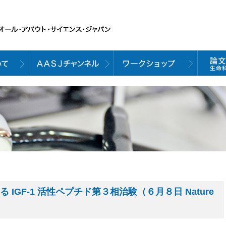
 IGF-1 活性ペプチド第３相治験（６月８日 Nature
）