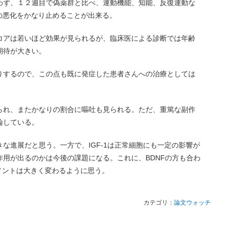
わず、１２週目で偽薬群と比べ、運動機能、知能、反復運動な
は症状の悪化をかなり止めることが出来る。
コアは若いほど効果が見られるが、臨床医による診断では年齢
期待が大きい。
りするので、この点も既に発症した患者さんへの治療としては
られ、またかなりの割合に嘔吐も見られる。ただ、重篤な副作
論している。
な進展だと思う。一方で、IGF-1は正常細胞にも一定の影響が
用が出るのかは今後の課題になる。これに、BDNFの方も合わ
ジメントは大きく変わるように思う。
カテゴリ：
論文ウォッチ