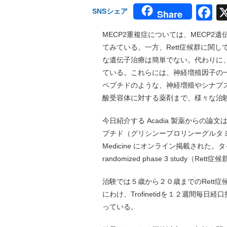
F
SNSシェア
Share
MECP2重複症については、MECP
てみている。一方、Rett症候群に関
な遺伝子治療は簡単でない。代わりに、
ている。これらには、神経増殖因子の一
ペプチドのような、神経増殖やシナプス
酸受容体に対する薬剤まで、様々な治
今日紹介する Acadia 製薬からの論
プチド（グリシンープロリンーグルタミン：T
Medicine にオンライン掲載された。タイトルは「Tro
randomized phase 3 study（R
治験では５歳から２０歳までのRett症候
にわけ、Trofinetidを１２週間
っている。