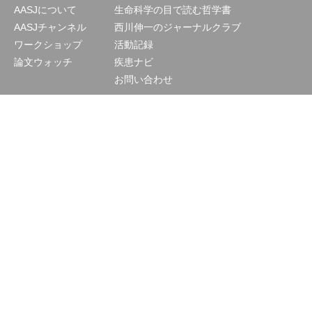
AASJについて
生命科学の目で読む哲学書
AASJチャンネル
西川伸一のジャーナルクラブ
ワークショップ
活動記録
論文ウォッチ
疾患ナビ
お問い合わせ