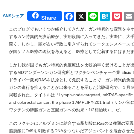
Facebook
X
Line
Hate
Po
SNSシェア
Share
このブログでもいくつか紹介してきたが、ガン特異的な変異をネ
するガン特異的免疫治療が、実用段階に入ってきた。実際に、大
聞く。しかし、頭が古い行政に引きずられてシークエンスベース
が国ゲノム医療の現状を考えると、医療として定着するにはまだ
しかし我が国でもガン特異的免疫療法を比較的早く受けることが
するMDアンダーソンガン研究所とワクチンベンチャー企業 Elicio Th
ドライバー変異RASを抗原として免疫することで、ガン特異的免
ガンの進行を抑えることが出来ることを示した治験研究で、１月９日 Nat
掲載された。タイトルは「Lymph-node-targeted, mKRAS-specific amphi
and colorectal cancer: the phase 1 AMPLIFY-201 tr
ワクチンの膵臓ガンと直腸ガンへの効果：1/2相治験）」だ。
このワクチンはアルブミンに結合する脂肪酸にRasの２種類の変
脂肪酸にTol9を刺激するDNAをつないだアジュバントを混合さ