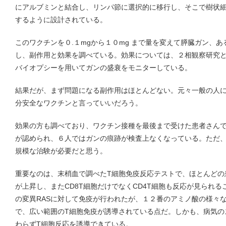
にアルブミンと結合し、リンパ節に選択的に移行し、そこで樹状
するように設計されている。
このワクチンを０.１mgから１０mg まで量を変えて膵臓ガン、
し、副作用と効果を調べている。効果については、２相観察研究
バイオプシーを用いてガンの盛衰をモニターしている。
結果だが、まず問題になる副作用はほとんどない。元々一般の人
分安全なワクチンと言っていいだろう。
効果の方も調べており、ワクチン接種を最後まで受けた患者さん
が認められ、６人ではガンの痕跡が検査上なくなっている。ただ
規模な治験が必要だと思う。
重要なのは、末梢血で調べたT細胞免疫反応テストで、ほとんどの
が上昇し、またCD8T細胞だけでなくCD4T細胞も反応が見られ
の変異RASに対して免疫が行われたが、１２番のアミノ酸の様々
で、広い範囲のT細胞免疫が誘導されている点だ。しかも、病気の
わらずT細胞反応を誘導できている。