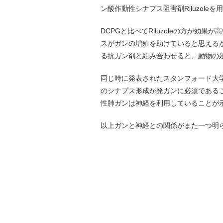
ン酸作動性シナプス阻害剤Riluzole
DCPGと比べてRiluzoleの方が
スがガンの増殖を助けていると思えるが
る抗ガン剤と組み合わせると、動物の
同じ時に発表されたスタンフォード大
のシナプス形成が発ガンに必須である
性肺ガンは神経を利用していることが
以上ガンと神経との関係がまた一つ明