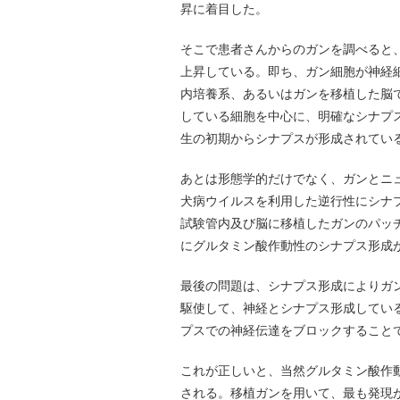
昇に着目した。
そこで患者さんからのガンを調べると
上昇している。即ち、ガン細胞が神経
内培養系、あるいはガンを移植した脳
している細胞を中心に、明確なシナプ
生の初期からシナプスが形成されてい
あとは形態学的だけでなく、ガンとニ
犬病ウイルスを利用した逆行性にシナ
試験管内及び脳に移植したガンのパッ
にグルタミン酸作動性のシナプス形成
最後の問題は、シナプス形成によりガ
駆使して、神経とシナプス形成してい
プスでの神経伝達をブロックすること
これが正しいと、当然グルタミン酸作
される。移植ガンを用いて、最も発現が