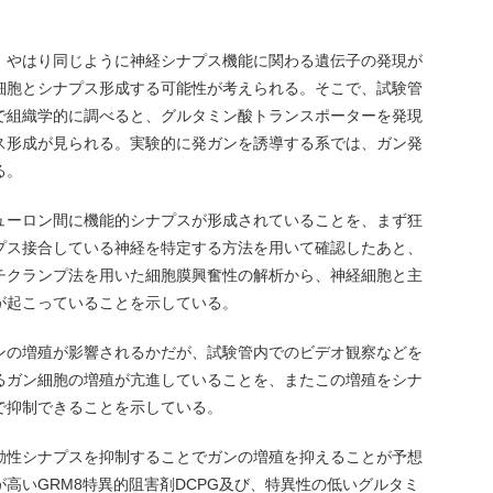
、やはり同じように神経シナプス機能に関わる遺伝子の発現が
細胞とシナプス形成する可能性が考えられる。そこで、試験管
で組織学的に調べると、グルタミン酸トランスポーターを発現
ス形成が見られる。実験的に発ガンを誘導する系では、ガン発
る。
ューロン間に機能的シナプスが形成されていることを、まず狂
プス接合している神経を特定する方法を用いて確認したあと、
チクランプ法を用いた細胞膜興奮性の解析から、神経細胞と主
が起こっていることを示している。
ンの増殖が影響されるかだが、試験管内でのビデオ観察などを
るガン細胞の増殖が亢進していることを、またこの増殖をシナ
で抑制できることを示している。
動性シナプスを抑制することでガンの増殖を抑えることが予想
高いGRM8特異的阻害剤DCPG及び、特異性の低いグルタミ