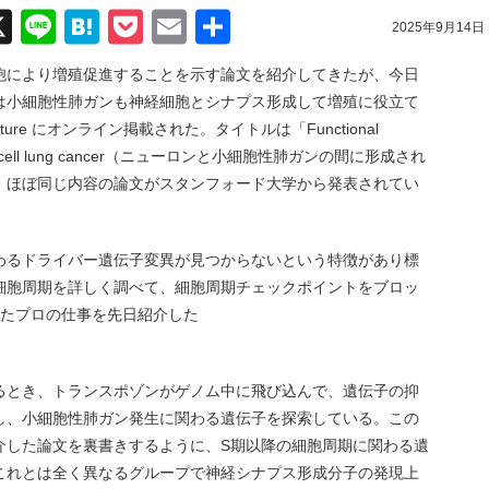
acebook
X
Line
Hatena
Pocket
Email
共
2025年9月14日
有
胞により増殖促進することを示す論文を紹介してきたが、今日
は小細胞性肺ガンも神経細胞とシナプス形成して増殖に役立て
re にオンライン掲載された。タイトルは「Functional
d small cell lung cancer（ニューロンと小細胞性肺ガンの間に形成され
、ほぼ同じ内容の論文がスタンフォード大学から発表されてい
わるドライバー遺伝子変異が見つからないという特徴があり標
細胞周期を詳しく調べて、細胞周期チェックポイントをブロッ
したプロの仕事を先日紹介した
。
るとき、トランスポゾンがゲノム中に飛び込んで、遺伝子の抑
し、小細胞性肺ガン発生に関わる遺伝子を探索している。この
介した論文を裏書きするように、S期以降の細胞周期に関わる遺
これとは全く異なるグループで神経シナプス形成分子の発現上