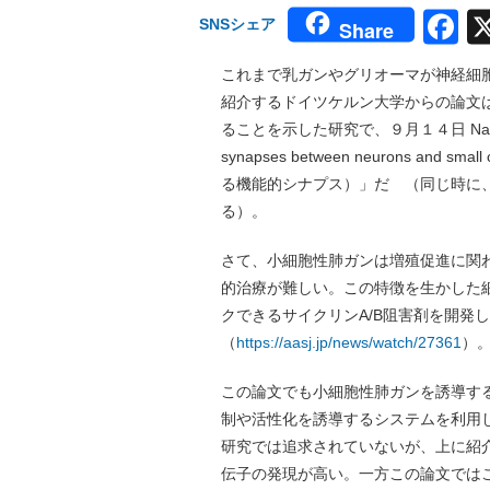
F
SNSシェア
Share
これまで乳ガンやグリオーマが神経細
紹介するドイツケルン大学からの論文
ることを示した研究で、９月１４日 Natu
synapses between neurons an
る機能的シナプス）」だ （同じ時に
る）。
さて、小細胞性肺ガンは増殖促進に関
的治療が難しい。この特徴を生かした
クできるサイクリンA/B阻害剤を開発
（
https://aasj.jp/news/watch/27361
）
この論文でも小細胞性肺ガンを誘導す
制や活性化を誘導するシステムを利用
研究では追求されていないが、上に紹
伝子の発現が高い。一方この論文では