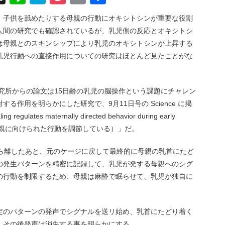
有
、子供を舐めたりする母親の行動にオキシトシンが重要な役割
人間の研究でも確認されているが、乳児側の反応とオキシトシ
は母親とのスキンシップにより乳児のオキシトシンが上昇する
乳児行動への直接作用についての研究はほとんど見たことがな
究所からの論文は15日齢の乳児の脳操作という課題にチャレン
る作用を明らかにした研究で、9月11日号の Science に掲
ulates maternally directed behavior during early
の母親に向けられた行動を調節している）」だ。
から離したあと、元のケージに戻して最終的に母親の乳首にたど
の発生パターンを精密に記録して、乳児が発する母親へのシグ
の行動を制限するため、母親は麻酔で眠らせて、乳児が独自に
定のパターンの発声でシグナルを送リ始め、乳首にたどり着く
、その後発声は消失する事を明らかにする。