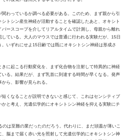
が関わっているか調べる必要がある。このため、まず親から引
キシトシン産生神経が活動することを確認したあと、オキシト
イバースコープを介してリアルタイムで計測し、母親から離れ
認している。大人のマウスでは普通に行われる実験だが、15日
う。いずれにせよ15日齢では既にオキシトシン神経は形成さ
ときに起こる行動変化を、まず化合物を注射して特異的に神経
ている。結果だが、まず乳首に到達する時間が早くなる。発声
事から、影響が見られる。
が短くなることが説明できないと感じて、これはセンシティブ
いかと考え、光遺伝学的にオキシトシン神経を抑える実験にチ
けるのは至難の業だったのだろう。代わりに、まだ頭蓋が薄いこ
に、脳まで届く赤い光を照射して光遺伝学的にオキシトシン神