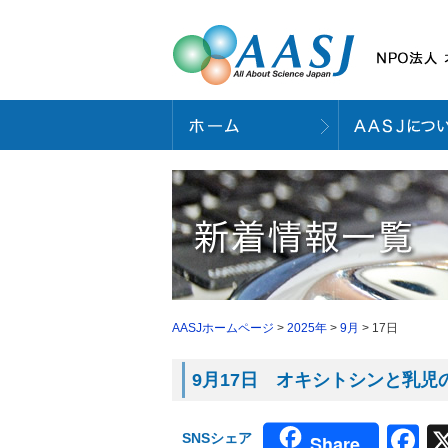
AASJホームページ
>
2025年
>
9月
> 17日
9月17日 オキシトシンと乳児の
F
SNSシェア
Share