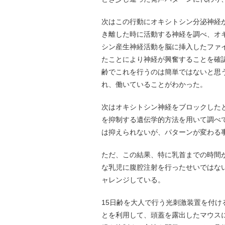
次はこの行動にオキシトシン分泌神経
き離した時に活動する神経を調べ、オ
シン産生神経活動を脳に挿入したファ
たことにより神経が興奮することを確
齢でこれを行うのは簡単ではないと思
れ、働いていることがわかった。
次はオキシトシン神経をブロックした
を抑制する遺伝学的方法を用いて調べ
は抑えられないが、パターンが変わる
ただ、この結果、特に乳首までの時間
な乳児に腹腔注射を行ったせいではな
ャレンジしている。
15日齢を大人で行う光刺激装置を付
とを利用して、頭蓋を露出したマウス