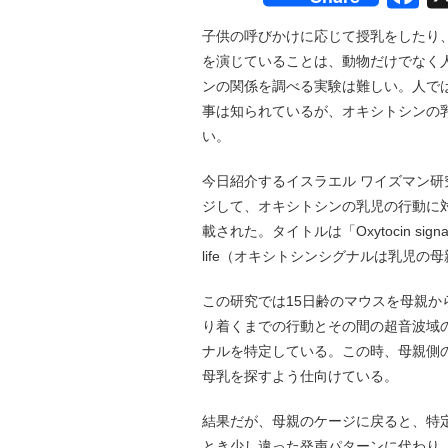
子供の呼びかけに応じて授乳をしたり
を演じていることは、動物だけでなく
ンの関係を調べる実験は難しい。人で
事は知られているが、オキシトシンの
い。
今日紹介するイスラエル ワイズマン研
ジして、オキシトシンの乳児の行動に対す
載された。タイトルは「Oxytocin signaling reg
life（オキシトシンシグナルは乳児
この研究では15日齢のマウスを母親
り着くまでの行動とその間の超音波域
ナルを特定している。この時、母親側
母乳を探すよう仕向けている。
結果だが、母親のケージに戻ると、特
とき少し違った発声パターンに代わり