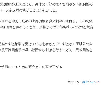
経投射網の形成により、身体の下部の様々な刺激を下部胸椎の
まい、異常反射に繋がることがわかった。
低血圧を抑えるための上部胸椎硬膜外刺激に注目し、この刺激
る神経回路を強めることで、腰椎からの下部胸椎への投射を競合
硬膜外刺激治験を受けている患者さんで、刺激が血圧以外の自
今後脊髄損傷後の早い段階から刺激を行うことで、異常回路を
全快適にするための研究努力に頭が下がる。
カテゴリ：
論文ウォッチ