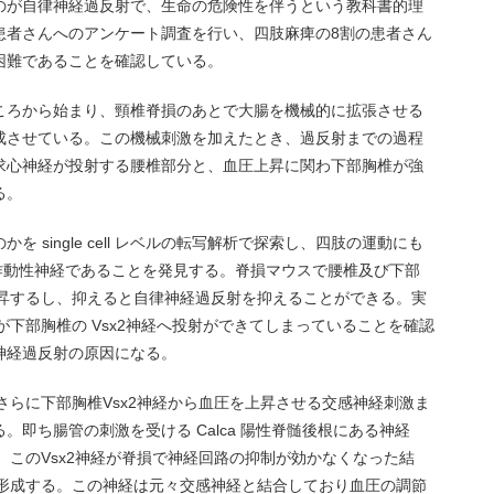
んだのが自律神経過反射で、生命の危険性を伴うという教科書的理
患者さんへのアンケート調査を行い、四肢麻痺の8割の患者さん
困難であることを確認している。
ころから始まり、頸椎脊損のあとで大腸を機械的に拡張させる
成させている。この機械刺激を加えたとき、過反射までの過程
求心神経が投射する腰椎部分と、血圧上昇に関わ下部胸椎が強
る。
 single cell レベルの転写解析で探索し、四肢の運動にも
ン酸作動性神経であることを発見する。脊損マウスで腰椎及び下部
上昇するし、抑えると自律神経過反射を抑えることができる。実
が下部胸椎の Vsx2神経へ投射ができてしまっていることを確認
神経過反射の原因になる。
、さらに下部胸椎Vsx2神経から血圧を上昇させる交感神経刺激ま
即ち腸管の刺激を受ける Calca 陽性脊髄後根にある神経
し、このVsx2神経が脊損で神経回路の抑制が効かなくなった結
を形成する。この神経は元々交感神経と結合しており血圧の調節