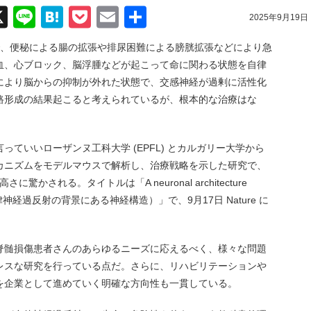
acebook
X
Line
Hatena
Pocket
Email
共
2025年9月19日
有
で、便秘による腸の拡張や排尿困難による膀胱拡張などにより急
血、心ブロック、脳浮腫などが起こって命に関わる状態を自律
により脳からの抑制が外れた状態で、交感神経が過剰に活性化
路形成の結果起こると考えられているが、根本的な治療はな
ていいローザンヌ工科大学 (EPFL) とカルガリー大学から
カニズムをモデルマウスで解析し、治療戦略を示した研究で、
かされる。タイトルは「A neuronal architecture
flexia（自律神経過反射の背景にある神経構造）」で、9月17日 Nature に
脊髄損傷患者さんのあらゆるニーズに応えるべく、様々な問題
レスな研究を行っている点だ。さらに、リハビリテーションや
を企業として進めていく明確な方向性も一貫している。