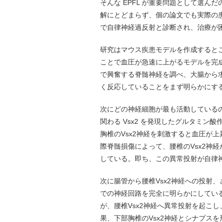
そんな EPFL が重要問題として選
解にとどまらず、個の論文でも実際の
で自律神経過反射と診断され、治療が
研究はマウス疾患モデルを作成すると
ことで血圧が急速に上がるモデルを完
で興奮する脊髄神経を調べ、大腸から
く反応していることをまず明らかにす
次にどの神経細胞が最も活動しているのかを
関わる Vsx2 を発現したグルタミ
胸椎のVsx2神経を刺激すると血圧が
際脊髄損傷によって、腰椎のVsx2神経
している。即ち、この異常投射が自律
次に腸管から腰椎Vsx2神経への投射
での神経回路を完全に明らかにしている。
が、腰椎Vsx2神経へ異常投射を起こ
果、下部胸椎のVsx2神経とシナプス