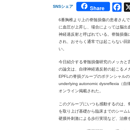
F
SNSシェア
Share
6番胸椎より上の脊髄損傷の患者さん
に血圧が上昇し、場合によっては脳出
神経過反射と呼ばれている。脊髄損傷
され、おそらく通常では起こらない回
い。
今日紹介する脊髄損傷研究のメッカと言っ
の論文は、自律神経過反射の起こるメ
EPFLの脊損グループのポテンシャルの高さに驚
underlying autonomic dysre
オンライン掲載された。
このグループにいつも感動するのは、
を取り上げ基礎から臨床までのシーム
硬膜外刺激による歩行実現など、治療