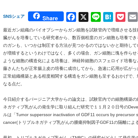
Facebook
X
Line
Hate
Po
SNSシェア
Share
最近ガン組織のバイオプシーからガン細胞を試験管内で増殖させる技
臓がんを培養している研究者から、数百個程度のガン細胞も培養でき
のガンも、いつかは制圧する方法が見つかるのではないかと期待して
が増殖するというわけではなく、多くの場合、ガン細胞に塊を作らせ
ような細胞の構造化による培養は、神経幹細胞のスフェロイド培養な
藤さんたちが正常腸上皮の培養に成功してから、急速に応用が広がっ
正常組織構築とある程度相関する構造をガン細胞も呈するおかげで、
なる点だ。
今日紹介するバージニア大学からの論文は、試験官内での細胞構築の
ネガティブ乳がんの発生学に取り組んだ研究で１１月２０日号のDevelopm
ルは「Tumor supperssor inactivation of GDF11 occurs by precursor sequ
cancer(トリプルネガティブ乳がんの腫瘍抑制因子GDF11の隔離によ
最初、トリプルネガティブ乳がん（TNBC）の研究がどうして発生学の雑誌Dev