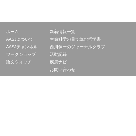
ホーム
新着情報一覧
AASJについて
生命科学の目で読む哲学書
AASJチャンネル
西川伸一のジャーナルクラブ
ワークショップ
活動記録
論文ウォッチ
疾患ナビ
お問い合わせ