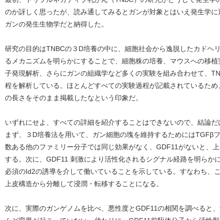
のか訝しく思ったが、読み通してみるとガンが対象とはいえ発生学に
ガンの発生生物学だと納得した。
研究の目的はTNBCの３D培養の中に、細胞社会から逸脱したカドヘ
るメカニズムを明らかにすることで、細胞株の培養、マウスへの移植
子発現解析、さらにガンの組織学など多くの実験を組み合わせて、TN
程を解析している。ほとんどすべての実験過程が記載されているため
の長さをそのまま掲載したなという印象だ。
いずれにせよ、すべての詳細を紹介することはできないので、結論だ
まず、３D培養法を用いて、ガン細胞の塊を維持するためにはTGFβフ
数ある他のファミリー分子では同じ効果がなく、GDF11がないと、
する。次に、GDF11 刺激により活性化されるシグナル経路を明ら
必須のId2の誘導を介して働いていることを示している。すなわち、
上皮構造から分離して浸潤・転移することになる。
次に、実際のガンゲノムを比べ、悪性度とGDF11の相関を調べると、予