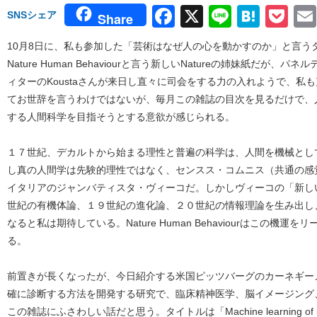
Facebook
X
Line
Hate
Po
SNSシェア
Share
10月8日に、私も参加した「芸術はなぜ人の心を動かすのか」と言うタイト
Nature Human Behaviourと言う新しいNatureの姉妹紙だ
ィターのKoustaさんが来日し直々に司会をする力の入れようで、私
てお世辞を言うわけではないが、毎月この雑誌の目次を見るだけで、
する人間科学を目指そうとする意欲が感じられる。
１７世紀、デカルトから始まる理性と普遍の科学は、人間を機械とし
し真の人間学は先験的理性ではなく、センスス・コムニス（共通の感
イタリアのジャンバティスタ・ヴィーコだ。しかしヴィーコの「新し
世紀の有機体論、１９世紀の進化論、２０世紀の情報理論を生み出し
なると私は期待している。Nature Human Behaviourはこの機
る。
前置きが長くなったが、今日紹介する米国ピッツバーグのカーネギー
確に診断する方法を開発する研究で、臨床精神医学、脳イメージング
この雑誌にふさわしい話だと思う。タイトルは「Machine learning of neural re