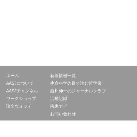
ホーム
新着情報一覧
AASJについて
生命科学の目で読む哲学書
AASJチャンネル
西川伸一のジャーナルクラブ
ワークショップ
活動記録
論文ウォッチ
疾患ナビ
お問い合わせ