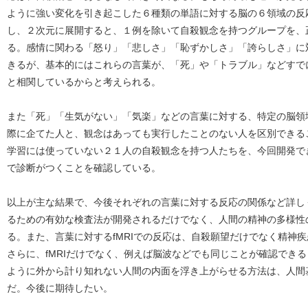
ように強い変化を引き起こした６種類の単語に対する脳の６領域の反
し、２次元に展開すると、１例を除いて自殺観念を持つグループを、
る。感情に関わる「怒り」「悲しさ」「恥ずかしさ」「誇らしさ」に
きるが、基本的にはこれらの言葉が、「死」や「トラブル」などすで
と相関しているからと考えられる。
また「死」「生気がない」「気楽」などの言葉に対する、特定の脳領
際に企てた人と、観念はあっても実行したことのない人を区別できる
学習には使っていない２１人の自殺観念を持つ人たちを、今回開発で
で診断がつくことを確認している。
以上が主な結果で、今後それぞれの言葉に対する反応の関係など詳し
るための有効な検査法が開発されるだけでなく、人間の精神の多様性
る。また、言葉に対するfMRIでの反応は、自殺願望だけでなく精神
さらに、fMRIだけでなく、例えば脳波などでも同じことが確認でき
ように外から計り知れない人間の内面を浮き上がらせる方法は、人間
だ。今後に期待したい。