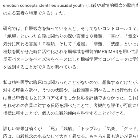
emotion concepts identifies suicidal youth（自殺や
のある若者を特定できる）」だ。
研究では、自殺観念を持っている人と、そうでないコントロール１７
「絶望」といった自殺に関わりの深い言葉１０種類、「喜び」「気楽
気分に関わる言葉１０種類、そして「退屈」「非難」「残酷」といっ
種類を聞かせた時に活性化される脳領域を機能的MRI(fMRI)を用い
反応パターンをベイズ法をベースにした機械学習でコンピュータに学
を区別することができるか調べている。
私は精神医学の臨床には関わったことがないので、想像するだけだが
対する印象を調べ、うつの状態や、自殺願望を調べることは行われて
は自己申告をもとにスコア化するしか反応を評価できなかった。これに
それぞれの言葉に対する反応を調べたことで、客観的な評価が可能に
指標に移すことで、個人の主観的傾向を科学することができる。
詳しい結果は省くが、「死」「残酷」「トラブル」「気楽」「グッド
応は、自殺観念のあるなしで大きく異なる。もちろん最も違いが見ら