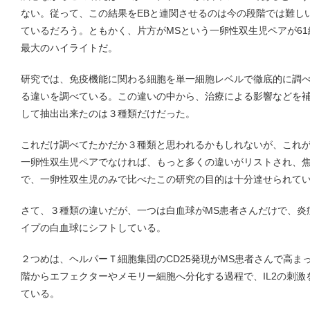
ない。従って、この結果をEBと連関させるのは今の段階では難し
ているだろう。ともかく、片方がMSという一卵性双生児ペアが6
最大のハイライトだ。
研究では、免疫機能に関わる細胞を単一細胞レベルで徹底的に調べ
る違いを調べている。この違いの中から、治療による影響などを補
して抽出出来たのは３種類だけだった。
これだけ調べてたかだか３種類と思われるかもしれないが、これ
一卵性双生児ペアでなければ、もっと多くの違いがリストされ、
で、一卵性双生児のみで比べたこの研究の目的は十分達せられて
さて、３種類の違いだが、一つは白血球がMS患者さんだけで、炎
イプの白血球にシフトしている。
２つめは、ヘルパーＴ細胞集団のCD25発現がMS患者さんで高ま
階からエフェクターやメモリー細胞へ分化する過程で、IL2の刺
ている。