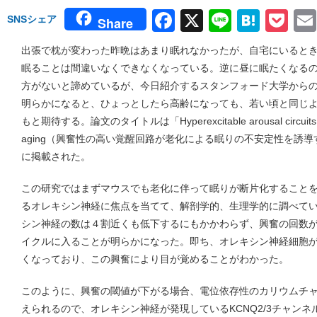
Facebook
X
Line
Hate
Po
SNSシェア
Share
出張で枕が変わった昨晩はあまり眠れなかったが、自宅にいると
眠ることは間違いなくできなくなっている。逆に昼に眠たくなる
方がないと諦めているが、今日紹介するスタンフォード大学から
明らかになると、ひょっとしたら高齢になっても、若い頃と同じ
もと期待する。論文のタイトルは「Hyperexcitable arousal circuits drive 
aging（興奮性の高い覚醒回路が老化による眠りの不安定性を誘導す
に掲載された。
この研究ではまずマウスでも老化に伴って眠りが断片化すること
るオレキシン神経に焦点を当てて、解剖学的、生理学的に調べて
シン神経の数は４割近くも低下するにもかかわらず、興奮の回数
イクルに入ることが明らかになった。即ち、オレキシン神経細胞
くなっており、この興奮により目が覚めることがわかった。
このように、興奮の閾値が下がる場合、電位依存性のカリウムチ
えられるので、オレキシン神経が発現しているKCNQ2/3チャン