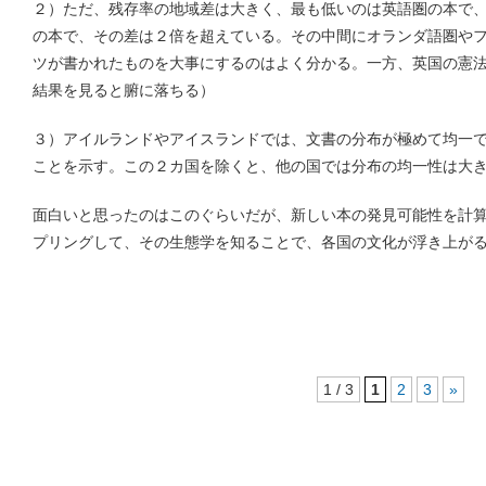
２）ただ、残存率の地域差は大きく、最も低いのは英語圏の本で
の本で、その差は２倍を超えている。その中間にオランダ語圏や
ツが書かれたものを大事にするのはよく分かる。一方、英国の憲
結果を見ると腑に落ちる）
３）アイルランドやアイスランドでは、文書の分布が極めて均一
ことを示す。この２カ国を除くと、他の国では分布の均一性は大
面白いと思ったのはこのぐらいだが、新しい本の発見可能性を計
プリングして、その生態学を知ることで、各国の文化が浮き上が
1 / 3
1
2
3
»