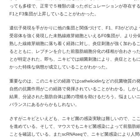
っても多様で、正常で５種類の違ったポピュレーションが存在す
F1とF3集団が上昇していることがわかった。
遺伝子発現を手がかりに他の集団と関係づけて、F1、F3がどの
受容体を強く発現した未熟線維芽細胞といえるF0集団が、より分
熟した線維芽細胞に落ち着く経路に対し、炎症刺激が強く加わる
るとともに、レプチンを介した前脂肪細胞分化の様相が合わさった
とが特定された。即ち、ニキビでは細菌刺激により、炎症ととも
かった特殊な病態が成立していることがわかった。
重要なのは、このニキビの経路ではcathelicidinなどの抗菌物
自然の抗菌作用がこの経路で発揮されていることがわかる。しか
結果、分泌された脂肪自体は菌の増殖を助けるだろう。悩ましい
バランスにあるからかもしれない。
さすがニキビといえども、ニキビ菌の感染実験は難しいので、こ
を進めている。そして、マウスでもニキビ菌感染によって前脂肪
ことを確認している。またscRNAseqで、ニキビ菌感染により人