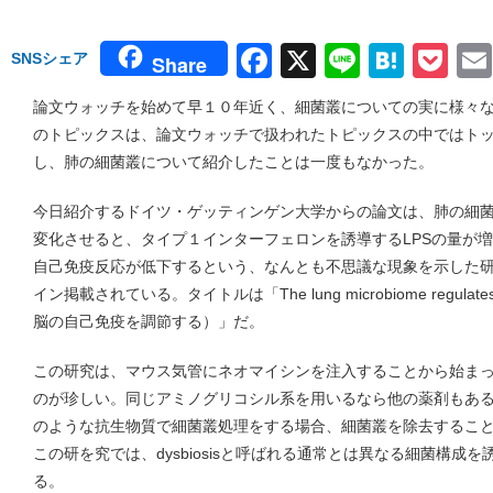
Facebook
X
Line
Hate
Po
SNSシェア
Share
論文ウォッチを始めて早１０年近く、細菌叢についての実に様々
のトピックスは、論文ウォッチで扱われたトピックスの中ではト
し、肺の細菌叢について紹介したことは一度もなかった。
今日紹介するドイツ・ゲッティンゲン大学からの論文は、肺の細
変化させると、タイプ１インターフェロンを誘導するLPSの量が
自己免疫反応が低下するという、なんとも不思議な現象を示した研究
イン掲載されている。タイトルは「The lung microbiome regulates 
脳の自己免疫を調節する）」だ。
この研究は、マウス気管にネオマイシンを注入することから始ま
のが珍しい。同じアミノグリコシル系を用いるなら他の薬剤もあ
のような抗生物質で細菌叢処理をする場合、細菌叢を除去するこ
この研を究では、dysbiosisと呼ばれる通常とは異なる細菌構成
る。