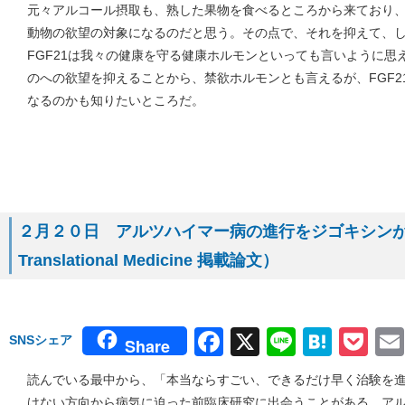
元々アルコール摂取も、熟した果物を食べるところから来ており
動物の欲望の対象になるのだと思う。その点で、それを抑えて、
FGF21は我々の健康を守る健康ホルモンといっても言いように思
のへの欲望を抑えることから、禁欲ホルモンとも言えるが、FGF2
なるのかも知りたいところだ。
２月２０日 アルツハイマー病の進行をジゴキシンが抑え
Translational Medicine 掲載論文）
Facebook
X
Line
Hate
Po
SNSシェア
Share
読んでいる最中から、「本当ならすごい、できるだけ早く治験を
けない方向から病気に迫った前臨床研究に出会うことがある。ア