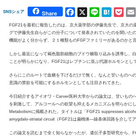
Facebook
X
Line
Hate
Po
SNSシェア
Share
FGF21を最初に報告したのは、京大薬学部の伊藤先生で、京大の
グで伊藤先生自らがこの分子について発表されていたのを聞いた
機能がよく分からず、２１種類ものFGFファミリーがあるのかと
しかし最近になって褐色脂肪細胞のブドウ糖取り込みを誘導し、
ことが明らかになり、FGF21はレプチンに並ぶ代謝ホルモンとし
さらにこのルートで血糖を下げるだけで無く、なんと甘いものへ
意識の禁欲を可能にするホルモンとしても注目されてきた。
今日紹介するアイオワ・Carver医科大学からの論文は、甘いも
を刺激して、アルコールへの欲望も抑えるメカニズムを明らかにした
Metabolismに掲載された。タイトルは「FGF21 suppresses alcohol co
amygdalo-striatal circuit（FGF21は扁桃体―線条体回
この論文を読むまで全く知らなかったが、遺伝子多型研究から、FG