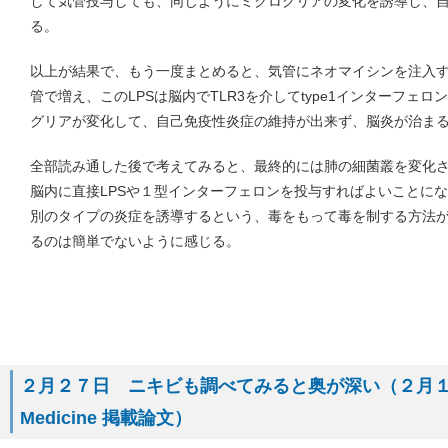
して気管投与しても、同じようにミクログリアの変化を誘導し、
る。
以上が結果で、もう一度まとめると、気管にネオマイシンを注入す
管で増え、このLPSは脳内でTLR3を介してtype1インターフェ
グリアが変化して、自己免疫性炎症の維持が出来ず、脳炎が治ま
全部読み通した後で考えてみると、最終的には肺の細菌叢を変化
脳内に直接LPSや１型インターフェロンを投与すればよいことに
別のタイプの炎症を誘導するという、毒をもって毒を制する方法
るのは簡単でないように感じる。
２月２７日 ニキビも調べてみると奥が深い（２月１６日号 Sci
Medicine 掲載論文）