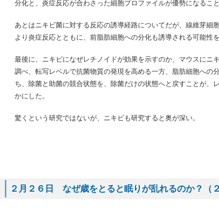
分化と、炎症反応が合わさった細胞プロファイルが優勢になるこ
あとはニキビ菌に対する反応の誘導経路についてだが、線維芽細胞
より炎症反応とともに、前脂肪細胞への分化も誘導される可能性
最後に、ニキビになぜレチノイドが効果を示すのか、マウスにニ
調べ、転写レベルで抗菌物質の発現を高める一方、脂肪細胞への
ち、除菌と助菌の競合状態を、除菌だけの状態へと戻すことが、
かにした。
驚くという研究ではないが、ニキビも研究すると奥が深い。
２月２６日 なぜ歳をとると眠りが乱れるのか？（２月２