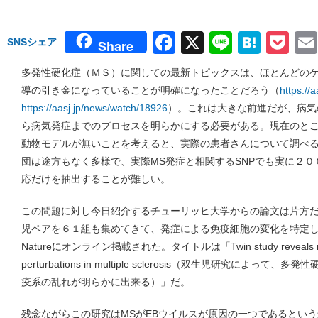
Facebook
X
Line
Hate
Po
SNSシェア
Share
多発性硬化症（ＭＳ）に関しての最新トピックスは、ほとんどのケ
導の引き金になっていることが明確になったことだろう（
https://
https://aasj.jp/news/watch/18926
）。これは大きな前進だが、病気
ら病気発症までのプロセスを明らかにする必要がある。現在のとこ
動物モデルが無いことを考えると、実際の患者さんについて調べ
団は途方もなく多様で、実際MS発症と相関するSNPでも実に２０
応だけを抽出することが難しい。
この問題に対し今日紹介するチューリッヒ大学からの論文は片方だ
児ペアを６１組も集めてきて、発症による免疫細胞の変化を特定
Natureにオンライン掲載された。タイトルは「Twin study reveals non-
perturbations in multiple sclerosis（双生児研究によ
疫系の乱れが明らかに出来る）」だ。
残念ながらこの研究はMSがEBウイルスが原因の一つであるとい