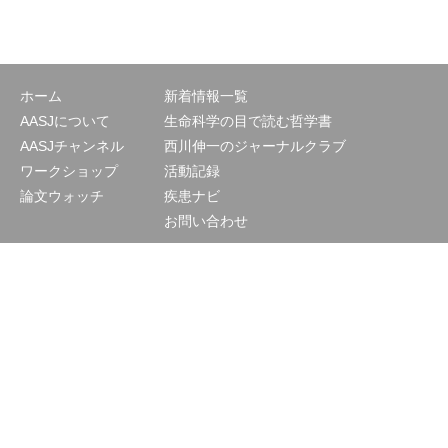
ホーム
新着情報一覧
AASJについて
生命科学の目で読む哲学書
AASJチャンネル
西川伸一のジャーナルクラブ
ワークショップ
活動記録
論文ウォッチ
疾患ナビ
お問い合わせ