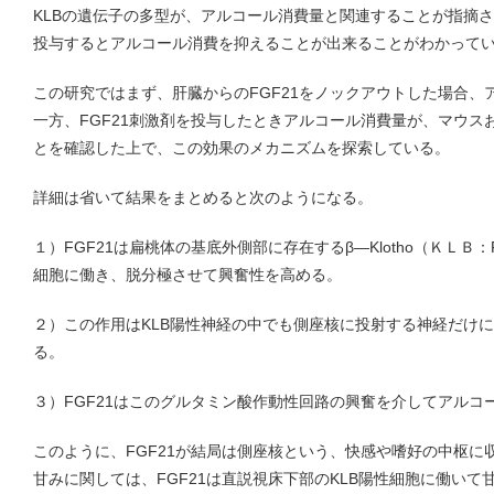
KLBの遺伝子の多型が、アルコール消費量と関連することが指摘さ
投与するとアルコール消費を抑えることが出来ることがわかって
この研究ではまず、肝臓からのFGF21をノックアウトした場合、
一方、FGF21刺激剤を投与したときアルコール消費量が、マウス
とを確認した上で、この効果のメカニズムを探索している。
詳細は省いて結果をまとめると次のようになる。
１）FGF21は扁桃体の基底外側部に存在するβ―Klotho（ＫＬ
細胞に働き、脱分極させて興奮性を高める。
２）この作用はKLB陽性神経の中でも側座核に投射する神経だけ
る。
３）FGF21はこのグルタミン酸作動性回路の興奮を介してアルコ
このように、FGF21が結局は側座核という、快感や嗜好の中枢に
甘みに関しては、FGF21は直説視床下部のKLB陽性細胞に働い