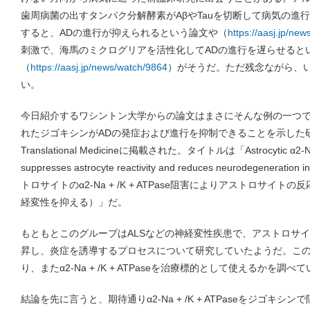
歯周病菌の出すタンパク分解酵素がAβやTauを切断して病気の進
すると、ADの進行が抑えられるという論文や（
https://aasj.jp/ne
刺激で、海馬のミクログリアを活性化してADの進行を遅らせると
（
https://aasj.jp/news/watch/9864
）がそうだ。ただ残念ながら、
い。
今日紹介するワシントン大学からの論文はまさにそんな例の一つ
れたジゴキシンがADの発症および進行を抑制できることを示した研究
Translational Medicineに掲載された。タイトルは「Astrocytic α2-Na + 
suppresses astrocyte reactivity and reduces neurodegeneratio
トロサイトのα2-Na + /K + ATPase阻害によりアストロサイト
経変性を抑える）」だ。
もともとこのグループはALSなどの神経変性疾患で、アストロサイトのα2-
昇し、炎症を誘導するプロセスについて研究していたようだ。この
り、またα2-Na + /K + ATPaseを治療標的として使えるかを調べ
結論を先に言うと、期待通りα2-Na + /K + ATPaseをジゴキ