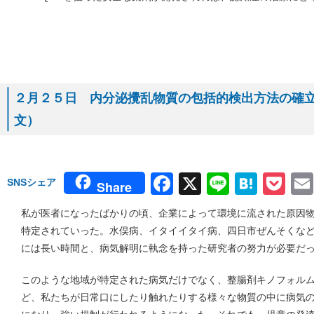
２月２５日 内分泌攪乱物質の包括的検出方法の確立（２
文）
Facebook
X
Line
Hate
Po
SNSシェア
Share
私が医者になったばかりの頃、企業によって環境に流された原因
特定されていった。水俣病、イタイイタイ病、四日市ぜんそくな
には長い時間と、病気解明に執念を持った研究者の努力が必要だ
このような地域が特定された病気だけでなく、整腸剤キノフォル
ど、私たちが日常口にしたり触れたりする様々な物質の中に病気