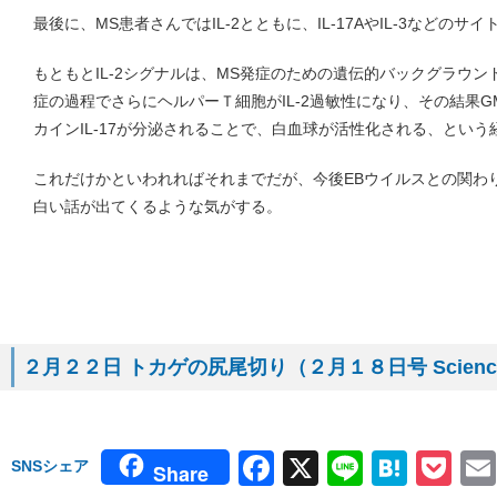
最後に、MS患者さんではIL-2とともに、IL-17AやIL-3などの
もともとIL-2シグナルは、MS発症のための遺伝的バックグラウン
症の過程でさらにヘルパーＴ細胞がIL-2過敏性になり、その結果GM-
カインIL-17が分泌されることで、白血球が活性化される、とい
これだけかといわれればそれまでだが、今後EBウイルスとの関わ
白い話が出てくるような気がする。
２月２２日 トカゲの尻尾切り（２月１８日号 Scienc
Facebook
X
Line
Hate
Po
SNSシェア
Share