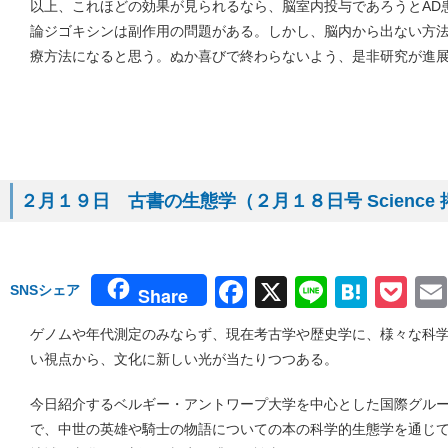
以上、これほどの効果が見られるなら、脳室内投与であろうとAD
論ジゴキシンは副作用の問題がある。しかし、脳内から出ない方
療方法になると思う。ぬか喜びで終わらないよう、是非研究が進
２月１９日 古書の生態学（２月１８日号 Science
Facebook
X
Line
Hate
Po
SNSシェア
Share
ゲノムや年代測定のみならず、現在考古学や歴史学に、様々な科
い視点から、文化に新しい光が当たりつつある。
今日紹介するベルギー・アントワープ大学を中心とした国際グル
で、中世の英雄や騎士の物語についての本の科学的生態学を通じ