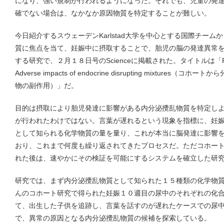
になり、強い規制が行われるようになった。それでも、児童の発
確でない場合は、なかなか原因物質を特定することが難しい。
今日紹介するスウェーデンKarlstad大学を中心とする国際チー
質に焦点を当て、妊娠中に摂取することで、胎児の脳の発達異常
する研究で、２月１８日号のScienceに掲載された。タイトルは「From coho
Adverse impacts of endocrine disrupting mixtur
物の副作用）」だ。
目的は摂取により胎児発達に影響がある内分泌攪乱物質を特定し
が行われたわけではない。言葉が遅れるという現象を指標に、妊
として知られる化学物質の量を量り、これが本当に脳発達に影響
おり、これまで何度も繰り返されてきたプロセスだ。ただコホー
れた後は、速やかにその検証を可能にするシステムを確立した研
研究では、まず内分泌攪乱物質として知られた１５種類の化学物
んのコホート研究で得られた妊娠１０週目の尿中のそれぞれの化
て、出生した子供を追跡し、言葉を話すのが遅れたケースでの尿
で、異常の原因となる内分泌攪乱物質の候補を探索している。