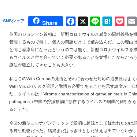
Facebook
X
Line
Hate
Po
SNSシェア
Share
英国のジョンソン首相は、新型コロナウイルス感染の隔離義務を
管理するもので無く、個人の問題だとまで踏み込んだ。この理由
と同じ感染症になったというのでは無く、新型コロナウイルスを
もウイルスと付き合っていく必要があることを覚悟したからだろ
療法が確立してきたことも大きい。
私もこのWith Coronaの覚悟とそれに合わせた対応の必要性は
With Virusのリスク管理と覚悟も必要であることを示す論文が
た。タイトルは「Virome characterization of game animals in China 
pathogens（中国の狩猟動物に存在するウイルスの網羅的解析
る）」だ。
今回の新型コロナパンデミックで最初に起源として疑われたのは
る野生動物だった。結局まだはっきりとした答えは出ていないが