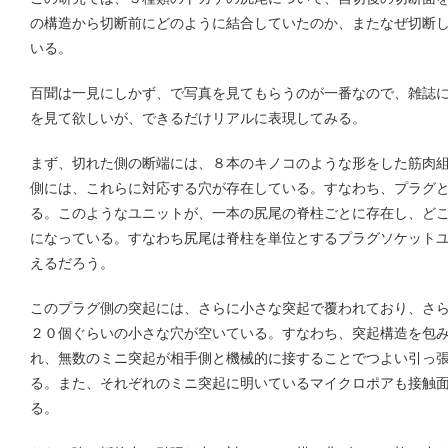
の構造から切断前にどのように結合していたのか、またなぜ切断
いる。
百聞は一見にしかず、で写真を見てもらうのが一番なので、雑誌
を見て欲しいが、できるだけリアルに表現してみる。
まず、切れた側の断端には、８本のキノコのような形をした筋肉
側には、これらに対応する穴が存在している。すなわち、プラグ
る。このようなユニットが、一本の尻尾の脊柱ごとに存在し、ど
になっている。すなわち尻尾は脊柱を単位とするプラグソケット
えるだろう。
このプラグ側の突起には、さらに小さな突起で覆われており、さ
２０個ぐらいの小さな穴が空いている。すなわち、突起構造を包
れ、無数のミニ突起が相手側と機械的に接することでつよい引っ
る。また、それぞれのミニ突起に明いているマイクロポアも接触
る。