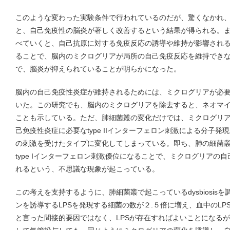
このような変わった実験条件で行われているのだが、驚くなかれ
と、自己免疫性の脳炎が著しく改善するという結果が得られる。
べていくと、自己抗原に対する免疫反応の誘導や維持が影響され
ることで、脳内のミクログリアが局所の自己免疫反応を維持でき
で、脳炎が抑えられていることが明らかになった。
脳内の自己免疫性炎症が維持されるためには、ミクログリアが必
いた。この研究でも、脳内のミクログリアを除去すると、ネオマ
ことも示している。ただ、肺細菌叢の変化だけでは、ミクログリ
己免疫性炎症に必要なtype IIインターフェロン刺激による分子発現
の刺激を受けたタイプに変化してしまっている。即ち、肺の細菌
type Iインターフェロン刺激優位になることで、ミクログリアの
れるという、不思議な現象が起こっている。
この考えを支持するように、肺細菌叢で起こっているdysbiosisを
ンを誘導するLPSを発現する細菌の数が２.５倍に増え、血中のLPSも上
と言った間接的要因ではなく、LPSが存在すればよいことになるが