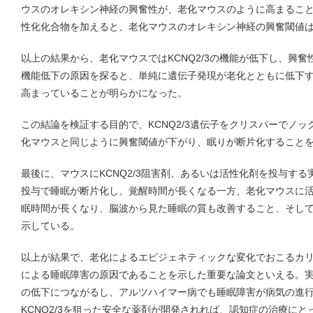
ウスのオレキシン神経の興奮性が、老化マウスのように高まるこ
性化化合物を加えると、老化マウスのオレキシン神経の興奮閾値
以上の結果から、老化マウスではKCNQ2/3の機能が低下し、興
機能低下の原因を探ると、単純に遺伝子発現が老化とともに低下
高まっていることが明らかになった。
この結論を検証する目的で、KCNQ2/3遺伝子をクリスパーでノ
化マウスと同じように興奮閾値が下がり、眠りが断片化すること
最後に、マウスにKCNQ2/3阻害剤、あるいは活性化剤を投与す
投与で睡眠が断片化し、覚醒時間が長くなる一方、老化マウスに
眠時間が長くなり、脳波から見た睡眠の質も改善すること、そし
示している。
以上が結果で、老化によるエピジェネティックな変化でおこるカ
による睡眠障害の原因であることを示した重要な論文といえる。
の低下につながるし、アルツハイマー病でも睡眠障害が病気の進
KCNQ2/3を狙った安全な薬剤が開発されれば、認知症の治療に