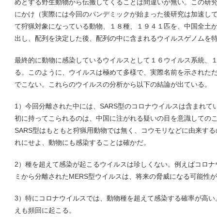
めとする野生動物から伝搬してくることは間違いが無い。この研
にかけ（実際には今回のパンデミックが始まった後研究は加速し
て狩猟対象になっている動物、１８種、１９４１匹を、中国全土か
出し、配列を決定した後、配列の中に含まれるウイルスゲノムを
最終的に動物に感染しているウイルスとして１６ウイルス系統、
る。このように、ウイルスは極めて多様で、実際名前を示された
でこない。これらのウイルスの分析から以下の結論が出ている。
1）今回分離された中には、SARS型のコロナウイルスは含まれて
初に持ってこられるのは、中国に注がれる疑いの目を意識しての
SARS型はもともと狩猟用動物では無く、コウモリなどに由来す
れにせよ、動物にも感染することは確かだ。
2）種を超えて感染が起こるウイルスは珍しくない。例えばコロナ
ミから分離されたMERS型ウイルスは、将来の脅威になる可能性
3）特にコロナウイルスでは、動物種を超えて感染する確率が高い
えも頻回に起こる。