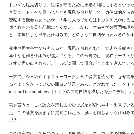
トカゲの尻尾切りは、組織を守るために末端を犠牲にするといっ
言葉で、トカゲが襲われたとき尻尾を切り離して、身体は的から
観察する機会もあったが、大学に入ってからはトカゲを見かける
切されるのを見た記憶は全くない。しかし、生命科学の専門知識
と、本当によく出来た仕組みで、どのように自切が行われるのか
発生や再生科学から考えると、尻尾が切れたあと、筋肉を収縮さ
再生芽を作る仕組みが焦点になる。この分野では、現在オースト
がすぐ思い出されるが、トカゲに関して研究がどこまで進んでい
一方で、今日紹介するニューヨーク大学の論文を読んで、なぜ簡
るとよく分かっていない面白い問題であることがわかった。タイトルは「Biomi
of lizard tail autotomy（トカゲの尻尾自切を模した骨折モデル）
実を言うと、この論文を読むまでなぜ尻尾が切れやすく出来てい
た。この論文を読まずに質問されたら、脱臼と同じような仕組み
思う。
この研究では、３種類のトカゲの尻尾について、自切後の切断面