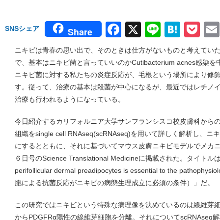
Facebook
X
Line
Hate
Po
SNSシェア
Share
ニキビは青春の思い出で、そのときは仕方がないものと考えてい
で、基本はニキビ菌と言っていいのかCutibacterium acnes
ニキビ菌に対する私たちの炎症反応が、毛根という場所により修
す。従って、治療の基本は殺菌が中心になるが、最近ではレチノ
治療も行われるようになっている。
今日紹介するカリフォルニア大学サンフランシスコ校皮膚科から
組織をsingle cell RNAseq(scRNAseq)を用いて詳しく解
にするとともに、それに基づいてマウス皮膚ニキビモデルでメカ
６日号のScience Translational Medicineに掲載された。タイトルは「Anti
perifollicular dermal preadipocytes is essential to the pat
胞による抗菌反応がニキビの病態生理成立に必須の条件）」だ。
この研究ではニキビという特殊な病理像を決めているのは線維芽
からPDGFRα陽性の線維芽細胞を分離。それについてscRNAse