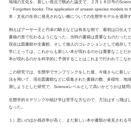
地域の文化を、新しい視点で眺めた論文で、２月１８日号のScien
「Forgotten books: The application of unseen species models t
本：文化の生存に発見されない種についての生態学モデルを適用
例えばアーサー王と円卓の騎士などは有名な例で、最初は口伝え
書籍の形で伝わるようになった。当時の書籍は貴重なものだった
現在は図書館や文書館、そして個人のコレクションとして残存し
学にとっては、これからも新しい本が現れるのかは重要なことだ
本が現れるのかを科学的に予測することはこれまで行われてこな
この研究では、生態学でサンプリングをした後、今後さらに新し
法を用いて、現在図書館などに収集された書籍の数、多様性、地
測しようとした研究で、Scienceレベルとして高いかどうかは疑
生態学的モデリングや統計学は苦手な方なので、方法はすっ飛ば
なった。
１）思いのほか残存率が高く、まだ新しい本や書類が発見される