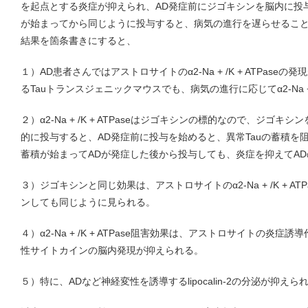
を起点とする炎症が抑えられ、AD発症前にジゴキシンを脳内に投
が始まってから同じように投与すると、病気の進行を遅らせるこ
結果を箇条書きにすると、
１）AD患者さんではアストロサイトのα2-Na + /K + ATPase
るTauトランスジェニックマウスでも、病気の進行に応じてα2-Na + /
２）α2-Na + /K + ATPaseはジゴキシンの標的なので、ジゴ
的に投与すると、AD発症前に投与を始めると、異常Tauの蓄積を阻
蓄積が始まってADが発症した後から投与しても、炎症を抑えてA
３）ジゴキシンと同じ効果は、アストロサイトのα2-Na + /K + AT
ンしても同じように見られる。
４）α2-Na + /K + ATPase阻害効果は、アストロサイトの炎
性サイトカインの脳内発現が抑えられる。
５）特に、ADなど神経変性を誘導するlipocalin-2の分泌が抑え