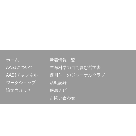
ホーム
新着情報一覧
AASJについて
生命科学の目で読む哲学書
AASJチャンネル
西川伸一のジャーナルクラブ
ワークショップ
活動記録
論文ウォッチ
疾患ナビ
お問い合わせ