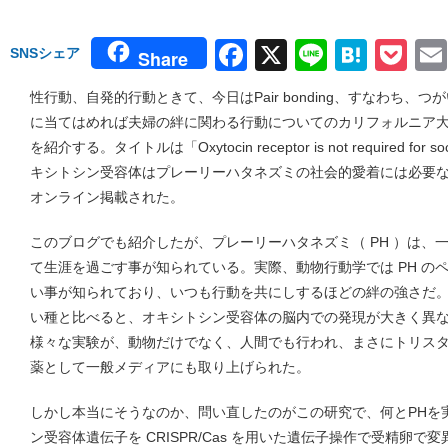
Facebook
X
Line
Hate
Po
SNSシェア
Share
性行動、自発的行動ときて、今日はPair bonding、すなわち
に当てはめれば夫婦の絆に関わる行動についてのカリフォルニア
を紹介する。タイトルは「Oxytocin receptor is not required for social
キシトシン受容体はプレーリーハタネズミの社会的愛着には必要ない）
オンライン掲載された。
このブログでも紹介したが、プレーリーハタネズミ（ PH ）は、
て生涯を過ごす事が知られている。実際、動物行動学では PH の
い事が知られており、いつも行動を共にしするほどの絆の強さだ。このよう
い種と比べると、オキシトシン受容体の脳内での発現が大きく異
様々な実験が、動物だけでなく、人間でも行われ、まさにトリス
薬として一般メディアにも取り上げられた。
しかし本当にそうなのか、問い直したのがこの研究で、何とPHを
ン受容体遺伝子を CRISPR/Cas を用いた遺伝子操作で受精卵