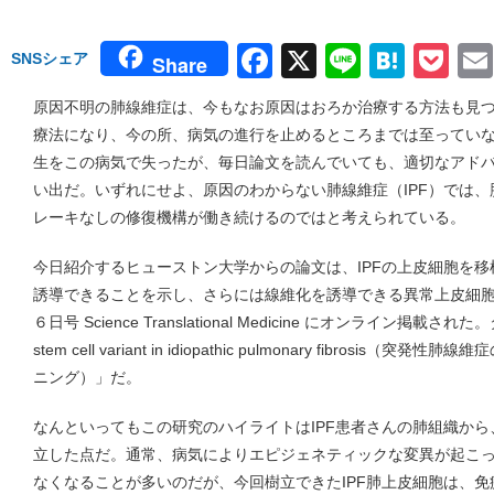
Facebook
X
Line
Hate
Po
SNSシェア
Share
原因不明の肺線維症は、今もなお原因はおろか治療する方法も見
療法になり、今の所、病気の進行を止めるところまでは至ってい
生をこの病気で失ったが、毎日論文を読んでいても、適切なアド
い出だ。いずれにせよ、原因のわからない肺線維症（IPF）では
レーキなしの修復機構が働き続けるのではと考えられている。
今日紹介するヒューストン大学からの論文は、IPFの上皮細胞を
誘導できることを示し、さらには線維化を誘導できる異常上皮細
６日号 Science Translational Medicine にオンライン掲載された。タイ
stem cell variant in idiopathic pulmonary fibros
ニング）」だ。
なんといってもこの研究のハイライトはIPF患者さんの肺組織か
立した点だ。通常、病気によりエピジェネティックな変異が起こ
なくなることが多いのだが、今回樹立できたIPF肺上皮細胞は、