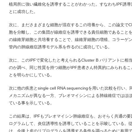
植局所に強い繊維化を誘導することがわかった。すなわちIPF誘
とに成功した。
次に、まださまざまな細胞が混在するこの培養から、この論文でClus
胞を分離し、この集団が線維症を誘導できる責任細胞であること
の線維芽細胞と共培養することで、線維芽細胞の増殖、コラーゲ
管内の肺線維症誘導モデル系を作るのに成功している。
次に、このIPFで変化したと考えられるCluster B バリアントに
のか調べ、同じ性質を持つ細胞がIPF患者さん特異的にみられる
とを明らかにしている。
次に他の疾患とsingle cell RNA sequencingを用いた比
メカニズムが異なる一方、ブレオマイシンによる肺線維症ではほ
ている事を示している。
この結果は、IPFもブレオマイシン肺線維症も、おそらく共通の要
ログラムして、炎症誘導性を誘導していることを示唆している。
は、今後上皮のリプログラムを誘導する条件を調べるために有用