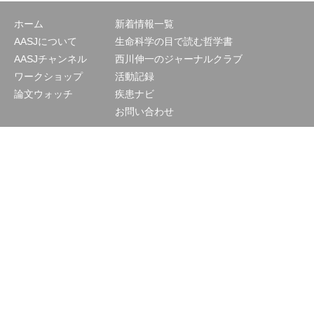
ホーム
新着情報一覧
AASJについて
生命科学の目で読む哲学書
AASJチャンネル
西川伸一のジャーナルクラブ
ワークショップ
活動記録
論文ウォッチ
疾患ナビ
お問い合わせ