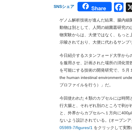
F
SNSシェア
Share
ゲノム解析技術が進んだ結果、腸内細
動物は別として、人間の細菌叢研究の
物実験からは、大便ではなく、もっと
示唆されており、大便に代わるサンプ
今日紹介するスタンフォード大学から
を服用させ、計画された場所の消化管
を可能にする技術の開発研究で、５月１０日 
the human intestinal environme
プロファイルを行う）」だ。
今回使われた４類のカプセルには時間
行大腸と、それぞれ別のところで剥が
と、外界からカプセルへ１方向に400
ないよう設計されている。(オープンア
05989-7/figures/1
をクリックして実際