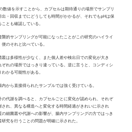
りの数値を示すことから、カプセルは期待通りの場所でサンプリ
排出・回収までにどうしても時間がかかるが、それでもpHは保
ることも確認している。
侵襲的サンプリングが可能になったことがこの研究のハイライ
、便のそれと比べている。
菌叢は多様性が少なく、また個人差や検出日での変化が大き
れぞれの場所ではっきり違っている。逆に言うと、コンディシ
りわかる可能性がある。
腸内から直接得られたサンプルでは強く受けている。
汁の代謝を調べると、カプセルごとに変化が認められ、それぞ
謝され、異なる構造へと変化する時間経過がきれいに示され
質の細菌叢や代謝への影響が、腸内サンプリングの方ではっき
叢研究を行うことの問題が明確に示された。