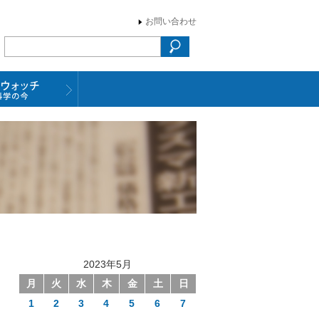
お問い合わせ
2023年5月
月
火
水
木
金
土
日
1
2
3
4
5
6
7