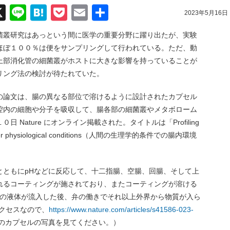
acebook
X
Line
Hatena
Pocket
Email
共
2023年5月16日
有
菌叢研究はあっという間に医学の重要分野に躍り出たが、実験
ほぼ１００％は便をサンプリングして行われている。ただ、動
上部消化管の細菌叢がホストに大きな影響を持っていることが
リング法の検討が待たれていた。
の論文は、腸の異なる部位で溶けるように設計されたカプセル
腔内の細胞や分子を吸収して、腸各部の細菌叢やメタボローム
Nature にオンライン掲載された。タイトルは「Profiling
nt under physiological conditions（人間の生理学的条件での腸内環境
とともにpHなどに反応して、十二指腸、空腸、回腸、そして上
れるコーティングが施されており、またコーティングが溶ける
µlの液体が流入した後、弁の働きでそれ以上外界から物質が入ら
クセスなので、
https://www.nature.com/articles/s41586-023-
のカプセルの写真を見てください。）