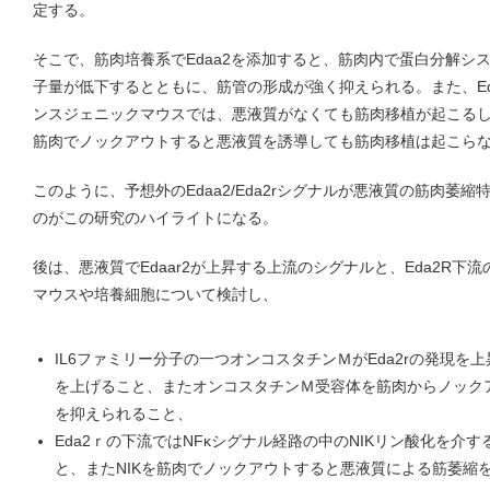
定する。
そこで、筋肉培養系でEdaa2を添加すると、筋肉内で蛋白分解シ
子量が低下するとともに、筋管の形成が強く抑えられる。また、Ed
ンスジェニックマウスでは、悪液質がなくても筋肉移植が起こるし、E
筋肉でノックアウトすると悪液質を誘導しても筋肉移植は起こら
このように、予想外のEdaa2/Eda2rシグナルが悪液質の筋肉萎
のがこの研究のハイライトになる。
後は、悪液質でEdaar2が上昇する上流のシグナルと、Eda2R
マウスや培養細胞について検討し、
IL6ファミリー分子の一つオンコスタチンＭがEda2rの発現を上
を上げること、またオンコスタチンＭ受容体を筋肉からノック
を抑えられること、
Eda2ｒの下流ではNFκシグナル経路の中のNIKリン酸化を介
と、またNIKを筋肉でノックアウトすると悪液質による筋萎縮