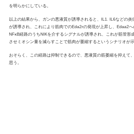
を明らかにしている。
以上の結果から、ガンの悪液質が誘導されると、IL1. IL6など
が誘導され、これにより筋肉でのEda2rの発現が上昇し、Edaa
NFκB経路のうちNIKを介するシグナルが誘導され、これが筋管
させミオシン量を減らすことで筋肉が萎縮するというシナリオが
おそらく、この経路は抑制できるので、悪液質の筋萎縮を抑えて
思う。