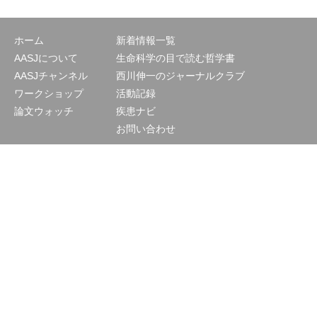
ホーム
新着情報一覧
AASJについて
生命科学の目で読む哲学書
AASJチャンネル
西川伸一のジャーナルクラブ
ワークショップ
活動記録
論文ウォッチ
疾患ナビ
お問い合わせ