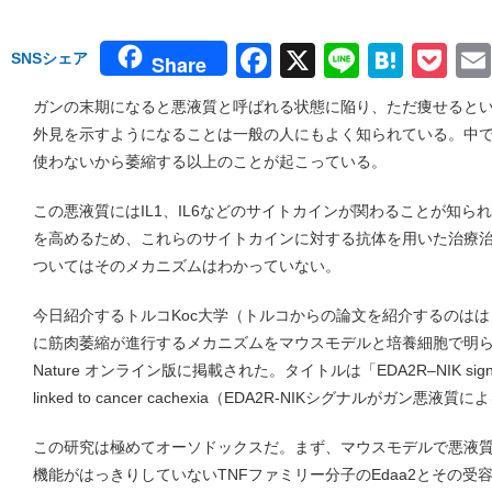
Facebook
X
Line
Hate
Po
SNSシェア
Share
ガンの末期になると悪液質と呼ばれる状態に陥り、ただ痩せると
外見を示すようになることは一般の人にもよく知られている。中
使わないから萎縮する以上のことが起こっている。
この悪液質にはIL1、IL6などのサイトカインが関わることが知
を高めるため、これらのサイトカインに対する抗体を用いた治療
ついてはそのメカニズムはわかっていない。
今日紹介するトルコKoc大学（トルコからの論文を紹介するのは
に筋肉萎縮が進行するメカニズムをマウスモデルと培養細胞で明
Nature オンライン版に掲載された。タイトルは「EDA2R–NIK signalling 
linked to cancer cachexia（EDA2R-NIKシグナルがガ
この研究は極めてオーソドックスだ。まず、マウスモデルで悪液
機能がはっきりしていないTNFファミリー分子のEdaa2とその受容