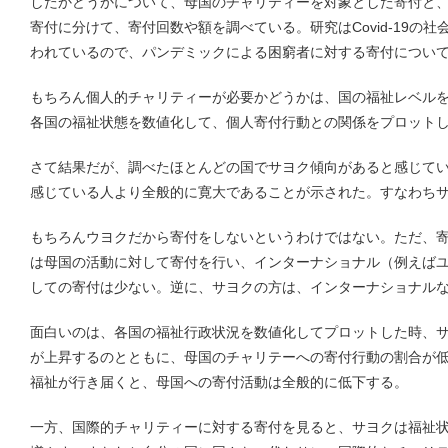
したかどうかについて、母国のチャリティーを対象とした寄付と
寄付に分けて、寄付回数や額を調べている。研究はCovid-19の
われているので、パンデミックによる困窮者に対する寄付につい
もちろん個人的チャリティーが必要かどうかは、国の福祉レベル
各国の福祉状態を数値化して、個人寄付行動との関係をプロット
さて結果だが、調べたほとんどの国でサヨク傾向があると感じて
感じている人より全般的に寛大であることが示された。すなわち
もちろんウヨクだから寄付をしないというわけではない。ただ、
は母国の活動に対して寄付を行い、インターナショナル（例えば
しての寄付は少ない。逆に、サヨクの方は、インターナショナル
面白いのは、各国の福祉行政状況を数値化してプロットした時、
が上昇するのとともに、母国のチャリテーへの寄付行動の割合が
福祉が行き届くと、母国への寄付活動は全般的に低下する。
一方、国際的チャリティーに対する寄付を見ると、サヨクは福祉