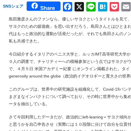
Facebook
X
Line
Hate
Po
SNSシェア
Share
島田雅彦さんのファンなら、優しいサヨクというタイトルを見て
サヨクのための嬉遊曲」を思い出すだろう。島田さんとはひとま
代はもっと政治的な運動が活発だったが、それでも島田さんのノ
私も共感できた。
今日紹介するイタリアのベニス大学と、ルッカIMT高等研究大学
０人の調査で、チャリティーへの積極参加という点ではサヨクが
で、４月５日 米国アカデミー紀要 にオンライン掲載された。タイトルは「Poli
generosity around the globe（政治的イデオロギーと寛大さ
このグループは、世界中の研究施設を組織化して、Covid-19パ
まざまなインパクトについて調べており、その時に世界中から集
ータを抽出している。
さて今回利用したデータだが、政治的にleft-leaning＝サヨク
と思うかを自己申告させ（実際には１０段階に分けて自分を位置