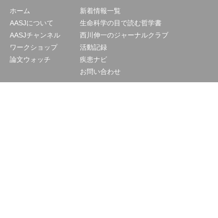
ホーム
新着情報一覧
AASJについて
生命科学の目で読む哲学書
AASJチャンネル
西川伸一のジャーナルクラブ
ワークショップ
活動記録
論文ウォッチ
疾患ナビ
お問い合わせ