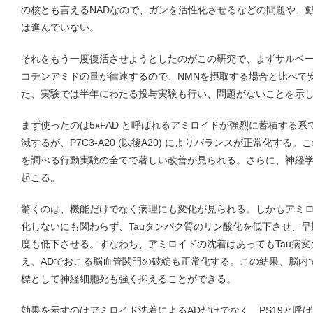
の核とも言えるNADなので、ガンを活性化させるなどの問題や、
は進んでいない。
それをもう一度復活させようとしたのがこの研究で、まずサルベ
コチンアミドの量が律速するので、NMNを摂取する場合と比べて
た、実験では半年にわたる投与実験も行い、問題がないことを示
まず使ったのは5xFAD と呼ばれるアミロイドが強烈に蓄積する系で、
減するが、P7C3-A20 (以後A20) によりバランスが正常化す
を調べる行動実験の全てで著しい改善が見られる。さらに、神経
起こる。
驚くのは、機能だけでなく病理にも変化が見られる。しかもアミ
化しないにも関わらず、Tauタンパク質のリン酸化を低下させ、早期
度も低下させる。すなわち、アミロイドの沈着はあってもTau病
え、ADでおこる脳血管関門の破綻も正常化する。この結果、脳内
標として神経細胞死も強く抑えることができる。
効果を示すのはアミロイド沈着によるADだけでなく、PS19と呼ば