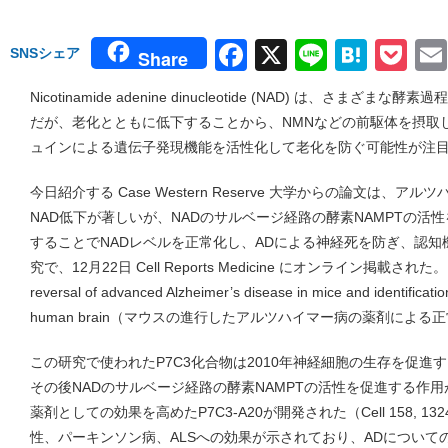
Facebook
X
Line
Hate
Po
SNSシェア
Share
Nicotinamide adenine dinucleotide (NAD) は、さ
だが、老化とともに低下することから、NMNなどの前駆体を摂取
ュインによる遺伝子発現機能を活性化して老化を防ぐ可能性が注
今日紹介する Case Western Reserve 大学からの論文は、アル
NAD低下が著しいが、NADのサルベージ経路の酵素NAMPTの活性を
することでNADレベルを正常化し、ADによる神経死を防ぎ、認
究で、12月22日 Cell Reports Medicine にオンライン掲載された。
reversal of advanced Alzheimer’s disease in mice and identification
human brain（マウスの進行したアルツハイマー病の薬剤によ
この研究で使われたP7C3化合物は2010年神経細胞の生存を促進
その後NADのサルベージ経路の酵素NAMPTの活性を促進する作
薬剤としての効果を高めたP7C3-A20が開発された（Cell 158, 132
性、パーキンソン病、ALSへの効果が示されており、ADについて