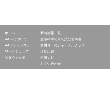
ホーム
新着情報一覧
AASJについて
生命科学の目で読む哲学書
AASJチャンネル
西川伸一のジャーナルクラブ
ワークショップ
活動記録
論文ウォッチ
疾患ナビ
お問い合わせ