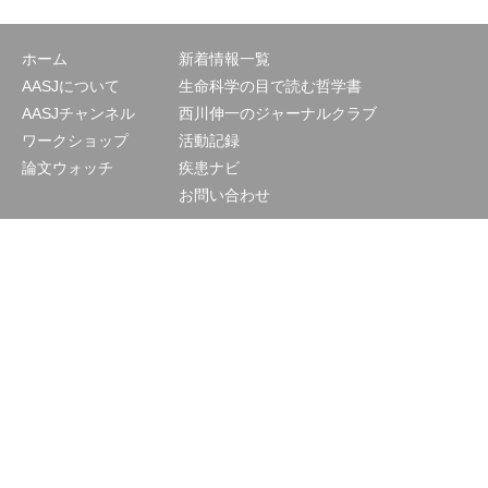
ホーム
新着情報一覧
AASJについて
生命科学の目で読む哲学書
AASJチャンネル
西川伸一のジャーナルクラブ
ワークショップ
活動記録
論文ウォッチ
疾患ナビ
お問い合わせ