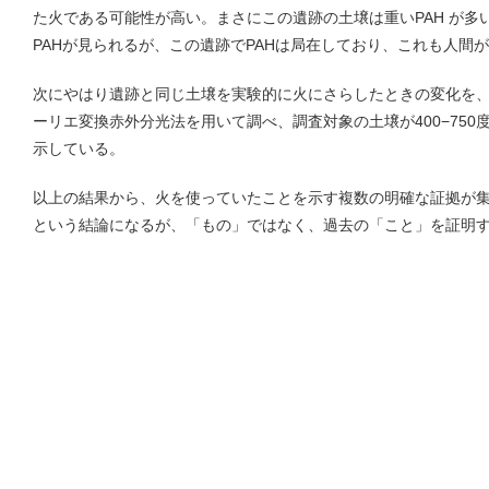
た火である可能性が高い。まさにこの遺跡の土壌は重いPAH が多
PAHが見られるが、この遺跡でPAHは局在しており、これも人間
次にやはり遺跡と同じ土壌を実験的に火にさらしたときの変化を
ーリエ変換赤外分光法を用いて調べ、調査対象の土壌が400−75
示している。
以上の結果から、火を使っていたことを示す複数の明確な証拠が
という結論になるが、「もの」ではなく、過去の「こと」を証明