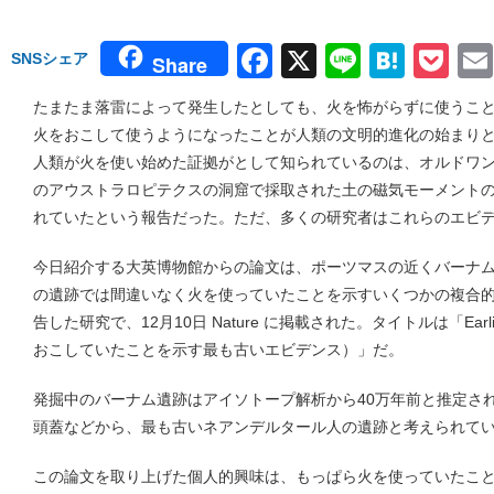
Facebook
X
Line
Hate
Po
SNSシェア
Share
たまたま落雷によって発生したとしても、火を怖がらずに使うこ
火をおこして使うようになったことが人類の文明的進化の始まり
人類が火を使い始めた証拠がとして知られているのは、オルドワン
のアウストラロピテクスの洞窟で採取された土の磁気モーメントの
れていたという報告だった。ただ、多くの研究者はこれらのエビ
今日紹介する大英博物館からの論文は、ポーツマスの近くバーナ
の遺跡では間違いなく火を使っていたことを示すいくつかの複合
告した研究で、12月10日 Nature に掲載された。タイトルは「Earliest ev
おこしていたことを示す最も古いエビデンス）」だ。
発掘中のバーナム遺跡はアイソトープ解析から40万年前と推定さ
頭蓋などから、最も古いネアンデルタール人の遺跡と考えられて
この論文を取り上げた個人的興味は、もっぱら火を使っていたこ