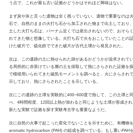
う点で、これが最も古い証拠かどうかはそれほど興味はない。
まず炭や灰と言った遺物は全く残っていない。遺物で重要なのは
石で、自然のままの火打ち石から加工された物まで出土しており
土した火打ち石は、バーナム近くでは産出されないので、おそらく12km離
れてきた物と想像している。火打ち石で火をおこしていたことの
けた破片で、硫化鉄でできた破片が古代土壌から発見された。
次は、この遺跡の土に熱せられた跡があるかどうかが追求されて
る局所的に赤茶けている層の土を採取して熱にさらされた証拠を
で模様用いられてきた磁気モーメントを調べると、火にさらされ
示しており、熱にさらされたことを示している。
次にこの遺跡の土壌を実験的に400−600度で熱して、この土壌
べ、4時間程度、12回以上熱が加わると同じような土壌が形成さ
新たな実験で証拠を探す実験考古学も重要なようだ。
次に自然の火事で起こった変化でないことを示すために、有機物を燃やす結
aromatic hydrocarbon (PAH) の組成を調べている。もし