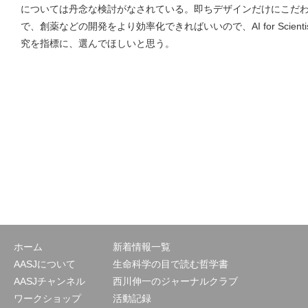
については丹念な検討がなされている。即ちデザインだけにこだわること
で、創薬などの開発をより効率化できればいいので、AI for Scien
究を指標に、選んでほしいと思う。
ホーム
新着情報一覧
AASJについて
生命科学の目で読む哲学書
AASJチャンネル
西川伸一のジャーナルクラブ
ワークショップ
活動記録