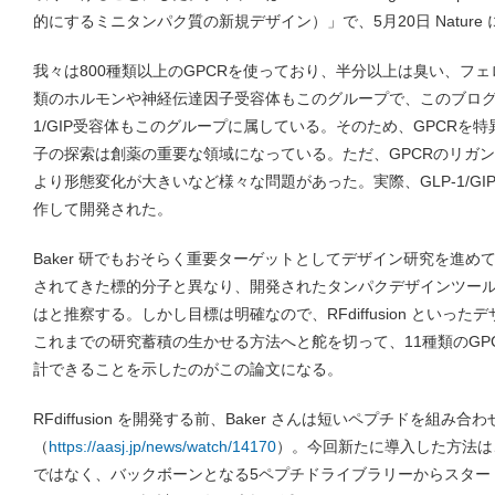
的にするミニタンパク質の新規デザイン）」で、5月20日 Natur
我々は800種類以上のGPCRを使っており、半分以上は臭い、フェ
類のホルモンや神経伝達因子受容体もこのグループで、このブログ
1/GIP受容体もこのグループに属している。そのため、GPCRを
子の探索は創薬の重要な領域になっている。ただ、GPCRのリガ
より形態変化が大きいなど様々な問題があった。実際、GLP-1/G
作して開発された。
Baker 研でもおそらく重要ターゲットとしてデザイン研究を進
されてきた標的分子と異なり、開発されたタンパクデザインツー
はと推察する。しかし目標は明確なので、RFdiffusion といっ
これまでの研究蓄積の生かせる方法へと舵を切って、11種類のGP
計できることを示したのがこの論文になる。
RFdiffusion を開発する前、Baker さんは短いペプチドを組
（
https://aasj.jp/news/watch/14170
）。今回新たに導入した方法は
ではなく、バックボーンとなる5ペプチドライブラリーからスタートして、