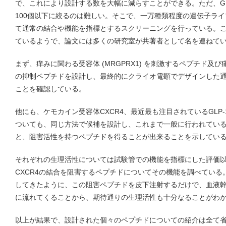
で、これにより設計する数を大幅に減らすことができる。ただ、G
100個以下に絞るのは難しい。そこで、一万種類程度の遺伝子ライ
て通常の結合や機能を指標とするスクリーニングを行っている。
ているようで、論文には多くの研究室が共著者として名を連ねて
まず、痒みに関わる受容体 (MRGPRX1) を刺激するペプチド及
の抑制ペプチドを設計し、最終的にクライオ電顕でデザインした
ことを確認している。
他にも、ケモカイン受容体CXCR4、最近最も注目されているGLP-1
ついても、同じ方法で候補を設計し、これまで一般に行われてい
と、阻害活性を持つペプチドを得ることが出来ることを示してい
それぞれの生理活性については試験管での機能を指標にした評価
CXCR4の結合を阻害するペプチドについてその機能を調べてい
してきたように、この阻害ペプチドを皮下注射するだけで、血液
に流れてくることから、期待通りの生理活性も十分なることがわ
以上が結果で、設計された個々のペプチドについての紹介は全て