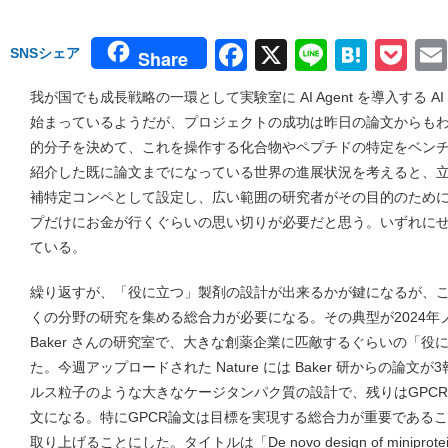
Facebook
X
Line
Hate
Po
SNSシェア
Share
我が国でも成長戦略の一環として実験室に AI Agent を導入する AI fo
始まっているようだが、プロジェクトの成功は昨日の論文からも
的分子を決めて、これを操作する化合物やペプチドの特定をベン
紹介した既に論文までになっている世界の進展状況を考えると、
補特定コンペとして設定し、広い範囲の研究者がその目的のため
プだけにお金が行くぐらいの思い切りが必要だと思う。いずれに
ている。
繰り返すが、「役に立つ」製剤の設計が出来るかが鍵になるが、
くの分野の研究を集める総合力が必要になる。その典型が2024年ノー
Baker さんの研究室で、大きな創薬企業に匹敵するぐらいの「
た。今週アップロードされた Nature には Baker 研からの論
ルス粒子のような大きなケージタンパク質の設計で、残りはGPC
文になる。特にGPCR論文は目標を実現する総合力が重要である
取り上げることにした。タイトルは「De novo design of miniprotein