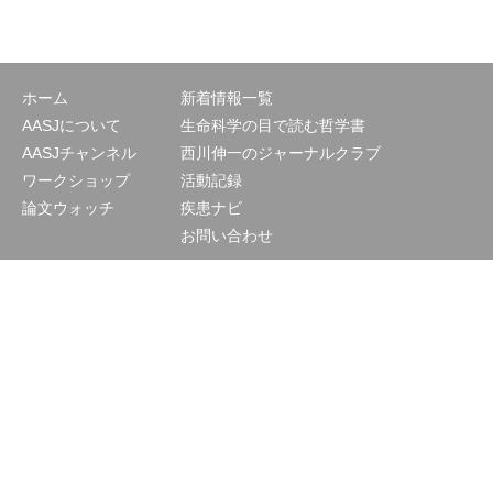
ホーム
新着情報一覧
AASJについて
生命科学の目で読む哲学書
AASJチャンネル
西川伸一のジャーナルクラブ
ワークショップ
活動記録
論文ウォッチ
疾患ナビ
お問い合わせ