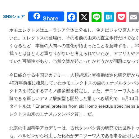
Facebook
X
Line
Hate
Po
SNSシェア
Share
ホモエレクトスはユーラシア全体に分布し、例えばジャワ原人と
いた。エレクトスの登場は、その名前の由来の直立歩行だけでな
くなるなど、本当の人間への進化が始まったことを意味する。。20
我々とはほとんど重なりがないと考えられていたが、アフリカや
ていた可能性があり、当然交雑が起こったかどうかが問題になっ
今日紹介する中国アカデミー・人類起源と脊椎動物進化研究所か
40万年前後に棲息していたホモエレクトスの歯のエナメルタンパ
クトスを特定するアミノ酸多型を特定し、また、デニソーワ人と
跡できる新しいアミノ酸多型も開発した驚くべき研究で、5月13日 N
タイトルは「Enamel proteins from six Homo erectus specim
レクトス由来のエナメルタンパク質）」だ。
北京の中国科学アカデミーは、古代タンパク質の研究では世界ト
も、ハルピンから出土した化石がデニソーワ人である事を証明し