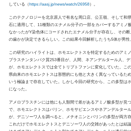
している（
https://aasj.jp/news/watch/26958
）。
このテクノロジーを北京原人で有名な周口店、公王嶺、そして和県
石に適用して、11種類のエナメル分子の一部をカバーするアミノ
なかったがY染色体にコードされたエナメル分子が存在し、その断
の歯かが決定できるらしい。この結果今回解析したうち5体が男性
この研究のハイライトは、ホモエレクトスを特定するためのアミ
ブラスチンタンパク質253番目が、人間、ネアンデルタール人、
が、ホモエレクトスでは全てトリプトファンに変化していた。こ
県由来のホモエレクトスは形態的にも他と大きく異なっているた
いう極論まで存在していた。しかし今回の研究から、この多型は
になった。
アメロブラスチンには他にも人類間で差があるアミノ酸多型が見つ
で、ホモエレクトスはバリン、ホモサピエンスやネアンデルター
が、デニソーワ人を調べると、メチオニンとバリンの多型が両方
これだけでホモエレクトスとデニソーワ人の交雑があったとは結