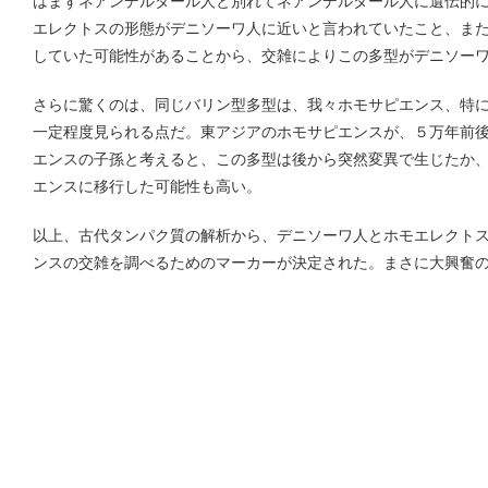
はまずネアンデルタール人と別れてネアンデルタール人に遺伝的
エレクトスの形態がデニソーワ人に近いと言われていたこと、ま
していた可能性があることから、交雑によりこの多型がデニソー
さらに驚くのは、同じバリン型多型は、我々ホモサピエンス、特
一定程度見られる点だ。東アジアのホモサピエンスが、５万年前
エンスの子孫と考えると、この多型は後から突然変異で生じたか
エンスに移行した可能性も高い。
以上、古代タンパク質の解析から、デニソーワ人とホモエレクト
ンスの交雑を調べるためのマーカーが決定された。まさに大興奮