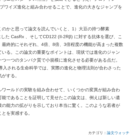
用いたステップワイズ進化と組み合わせることで、進化の大きなジャンプを
くのかと思って論文を読んでいくと、1）大豆の持つ酵素
を標的にした CasRx 、そしてCD122 (Il-2Rβ) に対する抗体を選び、こ
最終的にそれぞれ、4倍、8倍、3倍程度の機能が高まった複数
ている。この論文の重要なポイントは、現状では進化のジャン
一つ一つのタンパク質で小規模に進化させる必要がある点だ。
に導入される生命科学では、実際の進化と物理法則が合わさった
気がする。
ルワールドの実験を組み合わせて、いくつかの変異が組み合わ
可能であることを証明して見せたこの論文は、例えば新しい遺
彼の能力の拡がりを示しており本当に驚く。このような若者が
ことを実感する。
カテゴリ：
論文ウォッチ