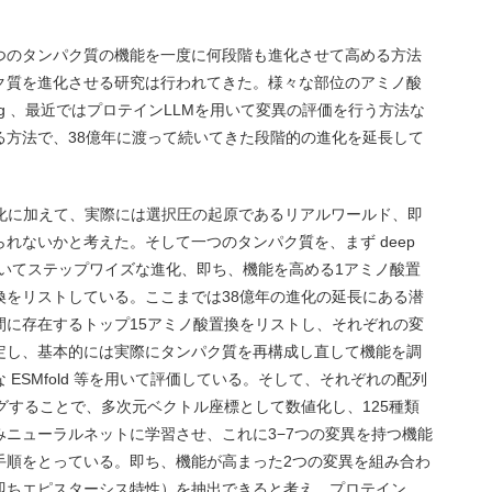
つのタンパク質の機能を一度に何段階も進化させて高める方法
ク質を進化させる研究は行われてきた。様々な部位のアミノ酸
nning 、最近ではプロテインLLMを用いて変異の評価を行う方法な
る方法で、38億年に渡って続いてきた段階的の進化を延長して
進化に加えて、実際には選択圧の起原であるリアルワールド、即
れないかと考えた。そして一つのタンパク質を、まず deep
LMを用いてステップワイズな進化、即ち、機能を高める1アミノ酸置
換をリストしている。ここまでは38億年の進化の延長にある潜
間に存在するトップ15アミノ酸置換をリストし、それぞれの変
類設定し、基本的には実際にタンパク質を再構成し直して機能を調
ESMfold 等を用いて評価している。そして、それぞれの配列
グすることで、多次元ベクトル座標として数値化し、125種類
ニューラルネットに学習させ、これに3−7つの変異を持つ機能
手順をとっている。即ち、機能が高まった2つの変異を組み合わ
即ちエピスターシス特性）を抽出できると考え、プロテイン