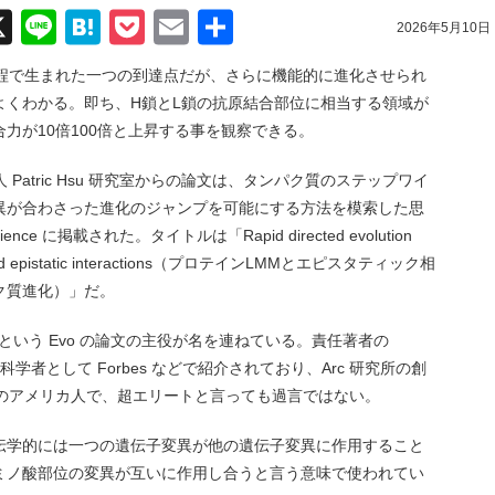
acebook
X
Line
Hatena
Pocket
Email
共
2026年5月10日
有
過程で生まれた一つの到達点だが、さらに機能的に進化させられ
よくわかる。即ち、H鎖とL鎖の抗原結合部位に相当する領域が
力が10倍100倍と上昇する事を観察できる。
 Patric Hsu 研究室からの論文は、タンパク質のステップワイ
異が合わさった進化のジャンプを可能にする方法を模索した思
 に掲載された。タイトルは「Rapid directed evolution
els and epistatic interactions（プロテインLMMとエピスタティック相
ク質進化）」だ。
ck Hsu という Evo の論文の主役が名を連ねている。責任著者の
注目の科学者として Forbes などで紹介されており、Arc 研究所の創
れのアメリカ人で、超エリートと言っても過言ではない。
伝学的には一つの遺伝子変異が他の遺伝子変異に作用すること
ミノ酸部位の変異が互いに作用し合うと言う意味で使われてい