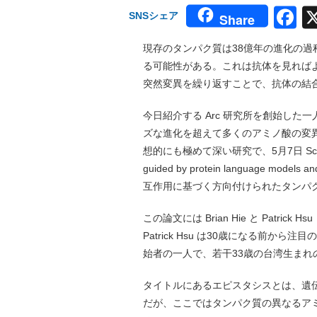
F
SNSシェア
Share
現存のタンパク質は38億年の進化の
る可能性がある。これは抗体を見れば
突然変異を繰り返すことで、抗体の結合
今日紹介する Arc 研究所を創始した一人
ズな進化を超えて多くのアミノ酸の変
想的にも極めて深い研究で、5月7日 Science
guided by protein language mod
互作用に基づく方向付けられたタンパ
この論文には Brian Hie と Patri
Patrick Hsu は30歳になる前から
始者の一人で、若干33歳の台湾生ま
タイトルにあるエピスタシスとは、遺
だが、ここではタンパク質の異なるア