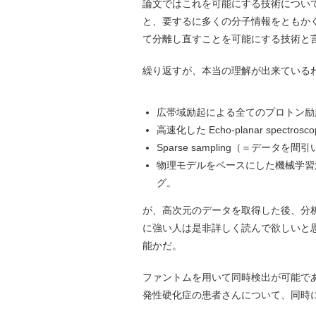
論文ではこれを可能にする技術につい
と、要するに多くの分子情報をともか
て分離し直すことを可能にする技術と
繰り返すが、本当の理解が出来ている
広帯域励起による全てのプロトン励
高速化した Echo-planar spectroscop
Sparse sampling（＝デー
物理モデルをベースにした機械学習法、特
グ。
が、高次元のデータを取得した後、分
に強い人は是非詳しく読んで欲しいと
能かだ。
ファントムを用いて同時検出が可能で
発性硬化症の患者さんについて、同時