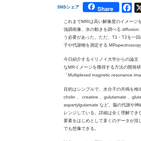
F
SNSシェア
Share
これまでMRIは高い解像度のイメージ
強調画像、水の動きを調べる diffus
う必要があった。ただ、T1・T2を一
子や代謝物を測定する MRspectro
今日紹介するイリノイ大学からの論文
なMRイメージを獲得する方法の開発研究
「Multiplexed magnetic reso
目的はシンプルで、水分子の共鳴を検出する T1、F
cholin 、 creatine 、gulutamate 、glu
aspartylgutamate など、脳
レンジしている。詳細は全く理解でき
要素をはじめとして多くのデータが混
でも想像できる。