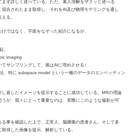
てまず詳しく述べている。ただ、素人理解をザクッと述べる
く混合されたまま取得し、それをAI及び物理モデリングを通し
言える。
わけではなく、字面をなぞった紹介になるが、
起。
ic imaging
タを間引いてサンプリングして、後はAIに埋めさせる）
に subspace model という一種のデータのエンベッディン
析し直したイメージを提示することに成功している。MRの理論
思うが、我々にとって重要なのは、実際にこのような撮影が可
ある事を確認した上で、正常人、脳腫瘍の患者さん、そして多
に取得した画像を提示、解析している。