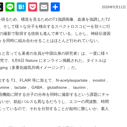
acebook
X
Line
Hatena
Pocket
Email
共
2026年5月11日
有
を得るため、構造を見るためのT1強調画像、血液を強調したT2
ion 、そして様々な分子を検出するスペクトロスコピーを別々に行
回の撮影で取得する技術も進んで来ている。しかし、神経伝達因
scopy を同時に組み合わせることはほとんど行われていない。
（と言っても著者の全員が中国出身の研究者）は、一度に様々
で、5月6日 Nature にオンライン掲載された。タイトルは
nance imaging（多重化磁気共鳴イメージング）」だ。
LAIR 等に加えて、N-acetylaspartate 、inositol 、
tamine 、lactate 、GABA 、glutathione 、 taurinn 、
の代謝や神経機能に関する分子の分布を同時に撮影するという課題にチャ
ないが、励起パルスも異なるだろうし、エコーの周波数、時間
じっているので、それを分別することが如何に難しいか、素人