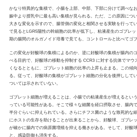
かなり特異的な集積で、小腸を上部、中部、下部に分けて調べな
娠中より授乳中に最も高い集積が見られる。ただ、この原因につ
大きな変化を示すので、腸管側の変化と相関させる実験を行って
で見るとLGR5陽性の幹細胞の比率が低下し、粘液産生のゴブレ
期の腸間のオルガノイド培養で見ても、コントロールと比べてゴ
この変化が好酸球の集積によるのか、逆に好酸球の集積が腸内の
べる目的で、好酸球の移動を抑制する CCR3 に対する抗体でマ
くなるとともに、ゴブレット細胞の比率の上昇も止まる。この傾
る。従って、好酸球の集積がゴブレット細胞の分化を後押しして
ついては示されていない。
ゴブレット細胞が増えることは、小腸での粘液産生が増えるとい
っている可能性がある。そこで様々な細菌を経口摂取させ、腸内
半分ぐらいに抑えられている。さらにチフス菌のような致死的な
にホストの生存を助けることが出来ることから、好酸球、ゴブレ
が確かに腸内での病原菌増殖を抑える働きがある。そして、好酸球
と、感染防御も消失する。