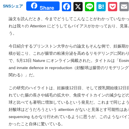
Facebook
X
Line
Hate
Po
SNSシェア
Share
論文を読んだとき、今までどうしてこんなことがわかっていなか
れは我々の Attention にどうしてもバイアスがかかっており、
う。
今日紹介するプリンストン大学からの論文もそんな例で、妊娠期
積が起こり、これが腸管の粘液分泌を高めるリモデリングに関わ
で、5月13日 Nature にオンライン掲載された。タイトルは「Eosinophils dri
and innate defence in reproduction（好酸球は腸管の
関わる）」だ。
この研究のハイライトは、妊娠後12日目、そして授乳開始後12
れていた腸の長さや絨毛の拡大や、免疫サイトカインの減少など
球と比べても著明に増加しているという発見だ。これまで同じよ
好酸球はどうだろうという attention がないと見落とす可能性はある。一方
sequencing もかなり行われているように思うが、このような
かったこと自体に驚いている。