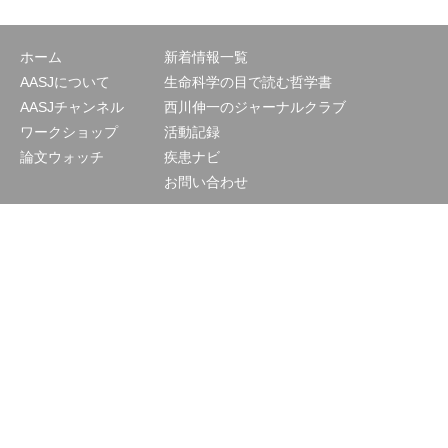
ホーム
新着情報一覧
AASJについて
生命科学の目で読む哲学書
AASJチャンネル
西川伸一のジャーナルクラブ
ワークショップ
活動記録
論文ウォッチ
疾患ナビ
お問い合わせ