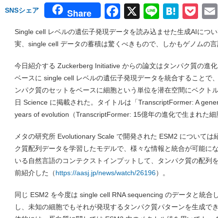
Facebook
X
Line
Hate
Po
SNSシェア
Share
Single cell レベルの遺伝子発現データを読み込ませた生成AI
実、single cell データの蓄積は驚くべきもので、しかもゲノ
今日紹介する Zuckerberg Initiative からの論文はタンパク質
ベースに single cell レベルの遺伝子発現データを統合するこ
ンパク質のセットをベースに細胞という単位を潜在空間にベクトル
日 Science に掲載された。タイトルは「TranscriptFormer: A generative ce
years of evolution（TranscriptFormer: 15億年の進化
メタの研究所 Evolutionary Scale で開発された ESM2 
ク質配列データを学習したモデルで、様々な情報と統合が可能に
いる自然言語のコンテクストインプットして、タンパク質の配列をデ
前紹介した（
https://aasj.jp/news/watch/26196
）。
同じ ESM2 を今度は single cell RNA sequencing のデータと統合
し、未知の細胞でもそれが発現するタンパク質パターンを生成で