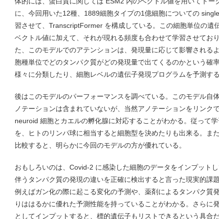
体的には、蛋白質に関しては ESM2 内のベクトル値を用いてト
に、今回用いた12種、1889細胞タイプの1億細胞についての single cell
習させて、TranscriptFormer を構成している。この細胞単位の
ベクトル値に加えて、それが現れる頻度も合わせて学習させてお
た、このモデルでのアテンションは、発現量に応じて影響される
胞種単位でどのタンパク質がどの発現量で出てくるのかという確
様々に分類したり、細胞レベルの遺伝子発現プログラムを予測す
後はこのモデルのパーフォーマンスを調べている。このモデル自
ノテーションは含まれていないが、当然アノテーションをリンク
neuroid 細胞とカエルの孵化腺に対応することがわかる。従っ
を、ヒトのリンパ球に相当すると細胞型を決めたりも出来る。ま
比較すると、明らかに今回のモデルの方が優れている。
おもしろいのは、Covid-2 に感染した細胞のデータをインプッ
伴うタンパク質の発現の違いを正確に検出すると言った現実的課
例えばガン化の際に起こる変化の予測や、薬剤によるタンパク質
りははるかに優れた予測性能を持っていることがわかる。さらに
としてインプットすると、標的遺伝子もリストできるという具合だ。ま