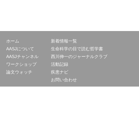
ホーム
新着情報一覧
AASJについて
生命科学の目で読む哲学書
AASJチャンネル
西川伸一のジャーナルクラブ
ワークショップ
活動記録
論文ウォッチ
疾患ナビ
お問い合わせ