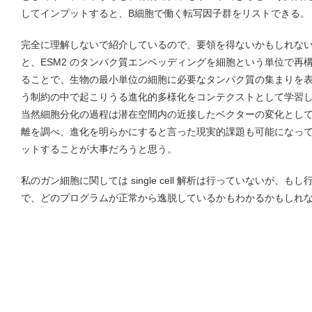
してインプットすると、B細胞で働く転写因子群をリストできる。
完全に理解しないで紹介しているので、要領を得ないかもしれな
と、ESM2 のタンパク質エンベッディングを細胞という単位で再
ることで、生物の最小単位の細胞に必要なタンパク質の集まりを
う制約の中で起こりうる進化的多様化をコンテクストとして学習したモデルが 
当然細胞分化の過程は潜在空間内の近接したベクターの変化とし
離を調べ、進化を明らかにすると言った現実的課題も可能になっ
ットすることが大事だろうと思う。
私のガン細胞に関しては single cell 解析は行っていないが、
で、どのプログラムが正常から逸脱しているかもわかるかもしれ