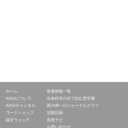
ホーム
新着情報一覧
AASJについて
生命科学の目で読む哲学書
AASJチャンネル
西川伸一のジャーナルクラブ
ワークショップ
活動記録
論文ウォッチ
疾患ナビ
お問い合わせ