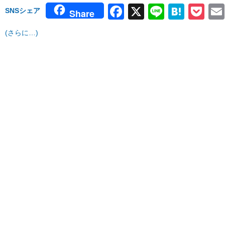
Facebook
X
Line
Hate
Po
SNSシェア
Share
(さらに…)