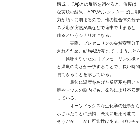
構成してAβとの反応を調べると、温度は
な実験の結果、APPがγシクレターゼに
力が順々に弱まるので、他の複合体の分子
の反応が突然変異などで途中で止まると、
作るというシナリオになる。
実際、プレセニリンの突然変異分子を使
されるため、結局Aβが離れてしまうこと
興味を引いたのはプレセニリンの様々な
と温度の高さが一致することで、長い時間
明できることを示している。
最後に温度をあげた反応系を用いるこ
胞やマウスの脳内でも、発熱により不安定
している。
オーソドックスな生化学の仕事からこ
示されたことに脱帽。長期に服用可能で、
そうだが、しかし可能性はある。ぜひチャ