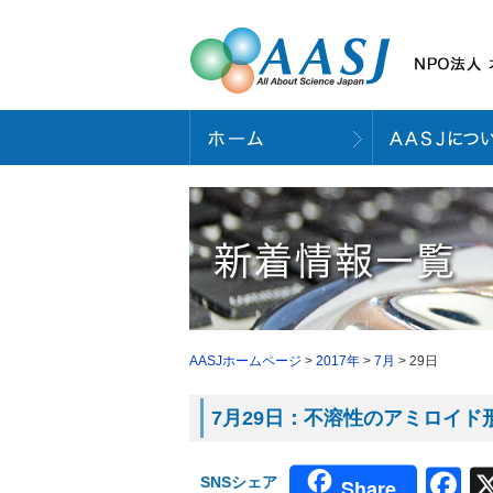
AASJホームページ
>
2017年
>
7月
> 29日
7月29日：不溶性のアミロイド形
F
SNSシェア
Share