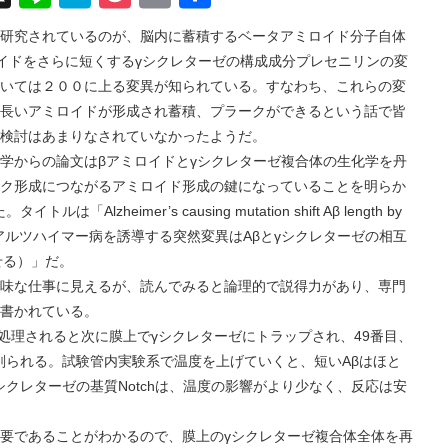
有
研究されているのが、脳内に蓄積するベータアミロイド分子自体
ロイドをさらに短くするγシクレターゼの構成成分プレセニリンの変
いては２００に上る変異が知られている。すなわち、これらの変
長いアミロイドが形成され蓄積、プラークができるという話で皆
検討はあまりなされていなかったようだ。
らの論文はβアミロイドとγシクレターゼ複合体の生化学を丹
ク形成につながるアミロイド形成の鍵になっていることを明らか
Alzheimer’s causing mutation shift Aβ length by
interaction（アルツハイマー病を誘導する突然変異はAβとγシクレターゼの相互
せる）」だ。
な仕事に見えるが、読んでみると論理的で説得力があり、専門
書かれている。
処理されると次に膜上でγシクレターゼにトラップされ、49番目、
に削られる。試験管内実験系で温度を上げていくと、短いAβはほと
シクレターゼの基質Notchは、温度の影響がより少なく、反応は安
あることがわかるので、膜上のγシクレターゼ複合体全体を再