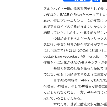
アルツハイマー病の原因遺伝子として最も
の変異と、BACEで切られたベータアミ
異だ。特にプレセニリン１、２の変異につ
異でアミロイドの切断がうまくいかないと
納得していた。しかし、生化学的な詳しい
今日紹介するベルギーカソリック大学か
念に行い基質と酵素の結合安定性がプラー
にした論文で7月27日号のCellに形成された。タイトルは「
destabilizing γsecretase-Aβ 
作用を不安定化させAβの長さをシフトさ
基質と酵素の反応を扱った極めて地味
ではない私も十分納得できるように論文が
まずAβの前駆体（APP）がBACEで
46番目、43番目、そして40番目が順番
んど切られなくなる。一方、APPや同じγ
定していることがわかる。
すなわち、基質と酵素の安定性が重要で