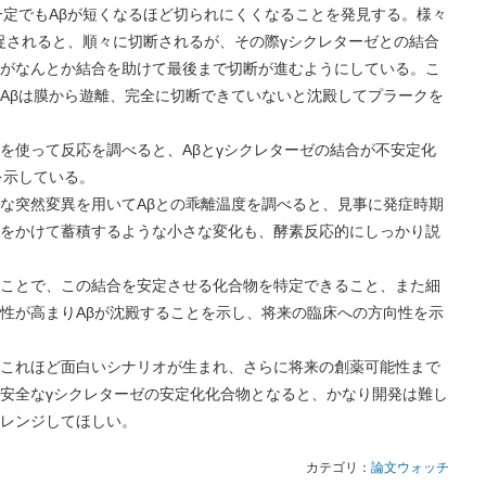
一定でもAβが短くなるほど切られにくくなることを発見する。様々
捕捉されると、順々に切断されるが、その際γシクレターゼとの結合
がなんとか結合を助けて最後まで切断が進むようにしている。こ
Aβは膜から遊離、完全に切断できていないと沈殿してプラークを
って反応を調べると、Aβとγシクレターゼの結合が不安定化
を示している。
突然変異を用いてAβとの乖離温度を調べると、見事に発症時期
をかけて蓄積するような小さな変化も、酵素反応的にしっかり説
とで、この結合を安定させる化合物を特定できること、また細
性が高まりAβが沈殿することを示し、将来の臨床への方向性を示
れほど面白いシナリオが生まれ、さらに将来の創薬可能性まで
安全なγシクレターゼの安定化化合物となると、かなり開発は難し
レンジしてほしい。
カテゴリ：
論文ウォッチ