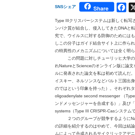
F
SNSシェア
Share
Type IIIクリスパーシステムは新しく転写さ
ンパク質が結合し、侵入してきたDNAと
究で、ウイルスに対する防御のためにはもう
しこの分子はガイド結合サイト上に作られ
の特異性のメカニズムについては全く明ら
この問題に対しチューリッヒ大学のグ
れNatureとScienceのオンライン
ルに発表された論文を私は初めて読んだ。
イスキー、ネルソンスなどバルト三国出身
のではという印象を持った）。それぞれタイトルは「Type
oligoadenylate second messen
ンドメッセンジャーを合成する）」及び「A cyclic oligo
systems（Type III CRISPR-C
２つのグループが競争するようにNatur
の詳細を紹介するのはやめて、今回は結論
ムによって合成されるサイクリックアデニル