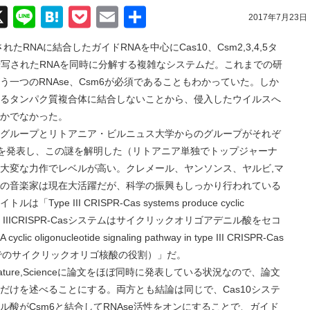
acebook
X
Line
Hatena
Pocket
Email
共
2017年7月23日
有
れたRNAに結合したガイドRNAを中心にCas10、Csm2,3,4,5タ
転写されたRNAを同時に分解する複雑なシステムだ。これまでの研
一つのRNAse、Csm6が必須であることもわかっていた。しか
るタンパク質複合体に結合しないことから、侵入したウイルスへ
かでなかった。
ループとリトアニア・ビルニュス大学からのグループがそれぞ
版に論文を発表し、この謎を解明した（リトアニア単独でトップジャーナ
大変な力作でレベルが高い。クレメール、ヤンソンス、ヤルビ,マ
の音楽家は現在大活躍だが、科学の振興もしっかり行われている
 III CRISPR-Cas systems produce cyclic
ger （Type IIICRISPR-Casシステムはサイクリックオリゴアデニル酸をセコ
nucleotide signaling pathway in type III CRISPR-Cas
asシステムでのサイクリックオリゴ核酸の役割）」だ。
e,Scienceに論文をほぼ同時に発表している状況なので、論文
だけを述べることにする。両方とも結論は同じで、Cas10システ
酸がCsm6と結合してRNAse活性をオンにすることで、ガイド