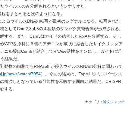
したウイルスのみ分解されるというシナリオだ。
く過程をまとめると次のようになる。
ラーゼによるウイルスDNAの転写が最初のシグナルになる。転写された
核としてCsm2,3,4,5の４種類のタンパク質複合体が形成される。
分解する。また、Csm3はガイドの結合したRNAを分断する。そし
m部分がATPを原料に６個のアデニンが環状に結合したサイクリックア
ニル酸はCsm6と結合してRNAse活性をオンにし、ガイドに近
いう結果だ。
の細胞でもRNAseIIIが侵入ウイルスRNAの分解に関わって
asj.jp/news/watch/7054
）。今回の結果は、Type IIIクリスパーシス
の橋渡しとなっている可能性を示唆する面白い結果だ。CRISPR
心する。
カテゴリ：
論文ウォッチ