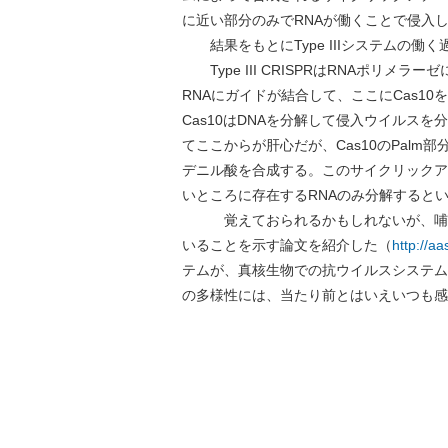
に近い部分のみでRNAが働くことで侵入
結果をもとにType IIIシステムの働
Type III CRISPRはRNAポリメ
RNAにガイドが結合して、ここにCas10を
Cas10はDNAを分解して侵入ウイルスを
てここからが肝心だが、Cas10のPal
デニル酸を合成する。このサイクリックアデ
いところに存在するRNAのみ分解すると
覚えておられるかもしれないが、哺乳動物
いることを示す論文を紹介した（
http://a
テムが、真核生物での抗ウイルスシステム
の多様性には、当たり前とはいえいつも感