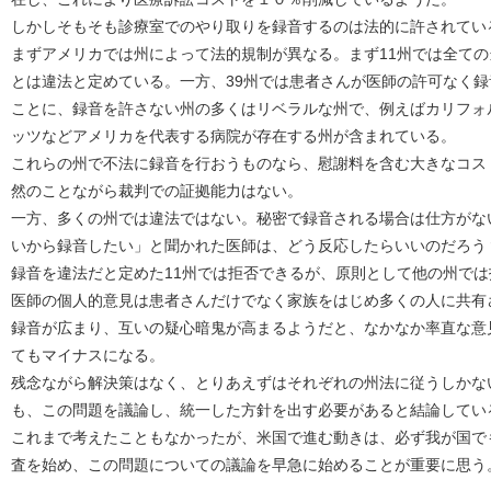
しかしそもそも診療室でのやり取りを録音するのは法的に許されてい
まずアメリカでは州によって法的規制が異なる。まず11州では全て
とは違法と定めている。一方、39州では患者さんが医師の許可なく
ことに、録音を許さない州の多くはリベラルな州で、例えばカリフォ
ッツなどアメリカを代表する病院が存在する州が含まれている。
これらの州で不法に録音を行おうものなら、慰謝料を含む大きなコス
然のことながら裁判での証拠能力はない。
一方、多くの州では違法ではない。秘密で録音される場合は仕方がな
いから録音したい」と聞かれた医師は、どう反応したらいいのだろう
録音を違法だと定めた11州では拒否できるが、原則として他の州で
医師の個人的意見は患者さんだけでなく家族をはじめ多くの人に共有
録音が広まり、互いの疑心暗鬼が高まるようだと、なかなか率直な意
てもマイナスになる。
残念ながら解決策はなく、とりあえずはそれぞれの州法に従うしかな
も、この問題を議論し、統一した方針を出す必要があると結論してい
これまで考えたこともなかったが、米国で進む動きは、必ず我が国で
査を始め、この問題についての議論を早急に始めることが重要に思う