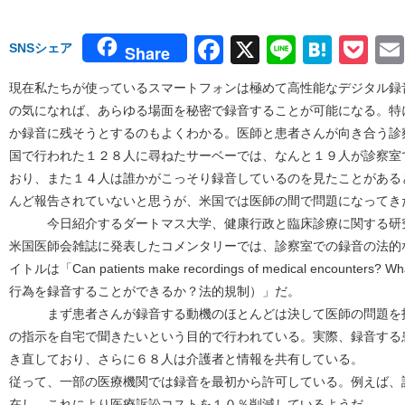
Facebook
X
Line
Hate
Po
SNSシェア
Share
現在私たちが使っているスマートフォンは極めて高性能なデジタル録
の気になれば、あらゆる場面を秘密で録音することが可能になる。特
か録音に残そうとするのもよくわかる。医師と患者さんが向き合う診
国で行われた１２８人に尋ねたサーベーでは、なんと１９人が診察室
おり、また１４人は誰かがこっそり録音しているのを見たことがある
んど報告されていないと思うが、米国では医師の間で問題になってき
今日紹介するダートマス大学、健康行政と臨床診療に関する研究所のGl
米国医師会雑誌に発表したコメンタリーでは、診察室での録音の法的
イトルは「Can patients make recordings of medical encounters?
行為を録音することができるか？法的規制）」だ。
まず患者さんが録音する動機のほとんどは決して医師の問題を指
の指示を自宅で聞きたいという目的で行われている。実際、録音する
き直しており、さらに６８人は介護者と情報を共有している。
従って、一部の医療機関では録音を最初から許可している。例えば、
在し、これにより医療訴訟コストを１０％削減しているようだ。