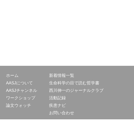
ホーム
新着情報一覧
AASJについて
生命科学の目で読む哲学書
AASJチャンネル
西川伸一のジャーナルクラブ
ワークショップ
活動記録
論文ウォッチ
疾患ナビ
お問い合わせ